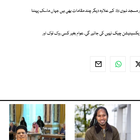
 اور مسجد نبویﷺ کے علاوہ دیگر چند مقامات بھی ہیں جہاں ماسک پہننا
ا ویکسینیشن چیک نہیں کی جائے گی، عوام بغیر کسی روک ٹوک اور