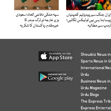
ایران جنگ سے پیٹرولیم کمپنیاں
سہہ ملکی دفاعی اتحاد؛ سعودی
پیسا بنا رہی ہیں تو ٹیکس لگائیں؛
وزیر خارجہ اور ترک صدر کا
ٹرمپ سے مطالبہ
خیرمقدم، پاکستان کا شکریہ
Showbiz News in
Sports News in U
International Ne
Urdu
Business News in
Urdu Magazine
Urdu Blogs
The Express Tri
Express Enterta