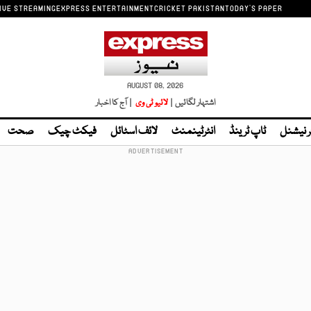
IVE STREAMING
EXPRESS ENTERTAINMENT
CRICKET PAKISTAN
TODAY'S PAPER
AUGUST 08, 2026
اشتہار لگائیں |
لائیو ٹی وی
| آج کا اخبار
ر نیشنل
ٹاپ ٹرینڈ
انٹرٹینمنٹ
لائف اسٹائل
فیکٹ چیک
صحت