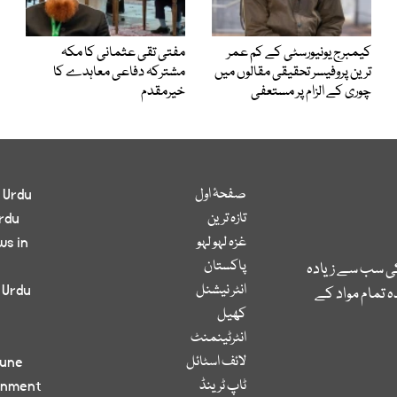
کیمبرج یونیورسٹی کے کم عمر
مفتی تقی عثمانی کا مکہ
ترین پروفیسر تحقیقی مقالوں میں
مشترکہ دفاعی معاہدے کا
چوری کے الزام پر مستعفی
خیرمقدم
صفحۂ اول
 Urdu
تازہ ترین
rdu
غزہ لہو لہو
ws in
پاکستان
کی سب سے زیادہ
انٹر نیشنل
 Urdu
 تمام مواد کے
کھیل
انٹرٹینمنٹ
لائف اسٹائل
bune
ٹاپ ٹرینڈ
inment