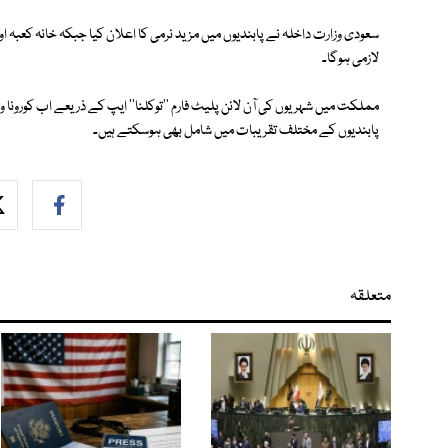
سعودی وزارت داخلہ نے پابندیوں میں مزید نرمی کا اعلان کیا جبکہ خانہ کعبہ
لازمی ہوگا۔
مملکت میں شہریوں کی آن لائن پلیٹ فارم ''توکلنا'' ایپ کے ذریعے اب کورون
پابندیوں کے مختلف تقریبات میں شامل بھی ہوسکتے ہیں۔
متعلقہ