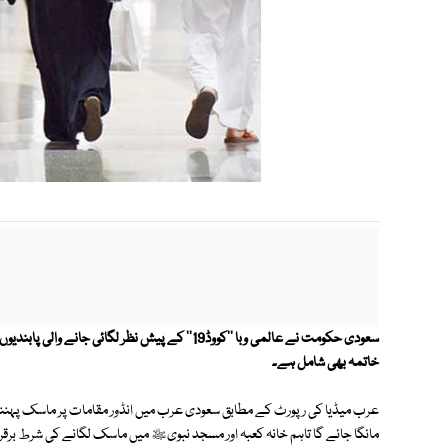
سعودی حکومت نے عالمی وبا ''کووڈ19'' کے پیش نظر ل
خاتمہ بھی شامل ہے۔
عرب میڈیا کی رپورٹ کے مطابق سعودی عرب میں انڈور مقامات پر ماسک پہننے 
مانگا جائے گا تاہم خانہ کعبہ اور مسجد نبویﷺ میں ماسک لگانے کی شرط برقر