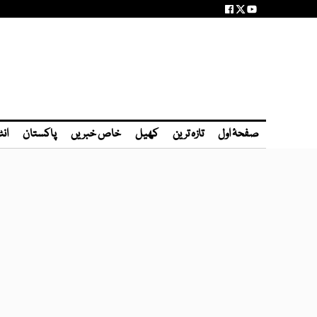
صفحۂ اول
تازہ ترین
کھیل
خاص خبریں
پاکستان
انٹ