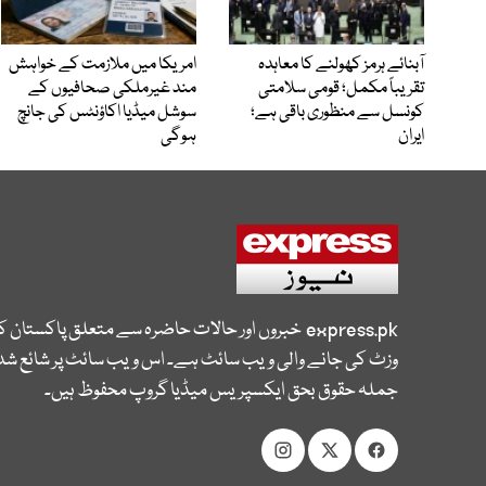
آبنائے ہرمز کھولنے کا معاہدہ
امریکا میں ملازمت کے خواہش
تقریباً مکمل؛ قومی سلامتی
مند غیرملکی صحافیوں کے
کونسل سے منظوری باقی ہے؛
سوشل میڈیا اکاؤنٹس کی جانچ
ایران
ہوگی
express.pk
خبروں اور حالات حاضرہ سے متعلق پاکستان 
وزٹ کی جانے والی ویب سائٹ ہے۔ اس ویب سائٹ پر شائع شدہ
جملہ حقوق بحق ایکسپریس میڈیا گروپ محفوظ ہیں۔