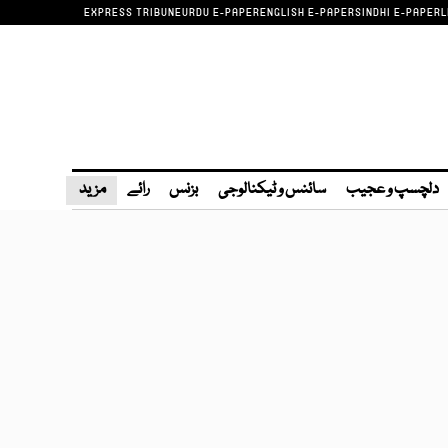
EXPRESS TRIBUNE
URDU E-PAPER
ENGLISH E-PAPER
SINDHI E-PAPER
L
دلچسپ و عجیب
سائنس و ٹیکنالوجی
بزنس
رائے
مزید