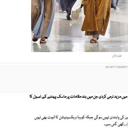
فوٹو: فائل
گائی جانے والی پابندیوں میں مزید نرمی کردی جن میں بند مقامات پر ماسک پہننے کے اصول کا
کی پابندی نہیں ہوگی جبکہ کورونا ویکسینیشن کا ثبوت بھی نہیں
ار رکھی گئی ہے۔