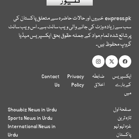
express.pk
خبروں اور حالات حاضرہ سے متعلق پاکستان کی
سب سے زیادہ وزٹ کی جانے والی ویب سائٹ ہے۔ اس ویب سائٹ
پر شائع شدہ تمام مواد کے جملہ حقوق بحق ایکسپریس میڈیا
گروپ محفوظ ہیں۔
ایکسپریس
ضابطہ
Privacy
Contact
کے بارے
اخلاق
Policy
Us
میں
صفحۂ اول
Showbiz News in Urdu
تازہ ترین
Sports News in Urdu
غزہ لہو لہو
International News in
پاکستان
Urdu