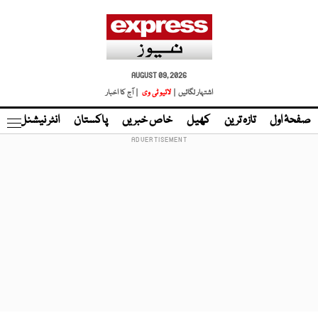
AUGUST 09, 2026
اشتہار لگائیں |
لائیو ٹی وی
| آج کا اخبار
صفحۂ اول
تازہ ترین
کھیل
خاص خبریں
پاکستان
انٹر نیشنل
ٹا