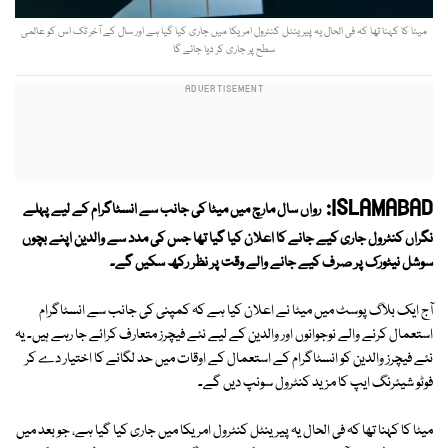
میٹا کا کہنا تھا کہ فی الحال یہ پیرینٹل کنٹرول امریکا میں جاری کیا گیا ہے اور سال کے آخر تک اس کو عالمی
سطح پر جاری کر دیا جائے گا
ISLAMABAD:
رواں سال مارچ میں میٹا کی جانب سے انسٹاگرام کے لیے پہلے
نگراں کنٹرول جاری کیے جانے کا اعلان کیا گیا تھا جس کی مدد سے والدین اپنے بچوں
سوشل نیٹورک پر صرف کیے جانے والے وقت پر نظر رکھ سکیں گے۔
آج ایک بلاگ پوسٹ میں میٹا نے اعلان کیا ہے کہ کمپنی کی جانب سے انسٹاگرام
استعمال کرنے والے نوجوانوں اور والدین کے لیے نئے فیچرز متعارف کرائے جا رہے ہیں۔ یہ
نئے فیچرز والدین کو انسٹاگرام کے استعمال کے اوقات میں حد لگانے کا اختیار دے کر
فوٹو شیئرنگ ایپ کا مزید کنٹرول سونپ دیں گے۔
میٹا کا کہنا تھا کہ فی الحال یہ پیرینٹل کنٹرول امریکا میں جاری کیا گیا ہے، جو بعد میں