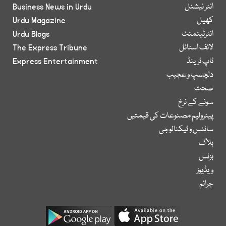
انٹر نیشنل
Business News in Urdu
کھیل
Urdu Magazine
انٹرٹینمنٹ
Urdu Blogs
لائف اسٹائل
The Express Tribune
ٹاپ ٹرینڈ
Express Entertainment
دلچسپ و عجیب
صحت
سونے کے نرخ
پیٹرولیم مصنوعات کی قیمتیں
سائنس و ٹیکنالوجی
بلاگ
بزنس
ویڈیوز
جرائم