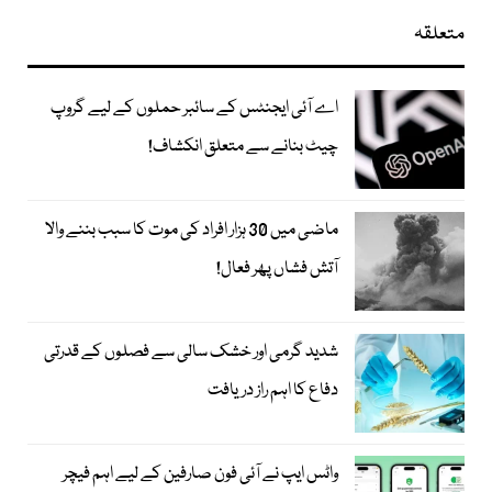
متعلقہ
اے آئی ایجنٹس کے سائبر حملوں کے لیے گروپ
چیٹ بنانے سے متعلق انکشاف!
ماضی میں 30 ہزار افراد کی موت کا سبب بننے والا
آتش فشاں پھر فعال!
شدید گرمی اور خشک سالی سے فصلوں کے قدرتی
دفاع کا اہم راز دریافت
واٹس ایپ نے آئی فون صارفین کے لیے اہم فیچر