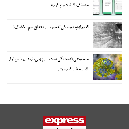
متعارف کرا نا شروع کر دیا
قدیم اہرامِ مصر کی تعمیر سے متعلق اہم انکشاف!
مصنوعی ذہانت کی مدد سے پہلی بار نئے وائرس تیار
کیے جانے کا دعویٰ