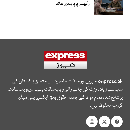
رکھنے پر پابندی عائد
express.pk
خبروں اور حالات حاضرہ سے متعلق پاکستان کی
سب سے زیادہ وزٹ کی جانے والی ویب سائٹ ہے۔ اس ویب سائٹ
پر شائع شدہ تمام مواد کے جملہ حقوق بحق ایکسپریس میڈیا
گروپ محفوظ ہیں۔