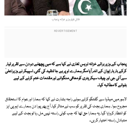
فائل فوٹو وزیر خزانہ پنجاب
پنجاب کے وزیر برائے خزانہ اویس لغاری نے کہا ہے کہ میں پچھلے دو دن سے تقریر تیار
کرکے بار بار ایوان کے اندر آیا مگر ہمارے اوپر بے جا تنقید کی گئی، اسپیکر نے وزیراعلیٰ
سے آئی جی اور چیف سیکریٹری کو معافی منگوانے اور مقدمات ختم کرنے کے لیے
بلوانے کا مطالبہ کیا۔
لاہور میں میڈیا سے گفتگو کرتے ہوئے راجہ بشارت نے کہا کہ ہمارا اور عوام کا استحقاق
مجروح ہوا ، ہماری بجٹ کی تقریر کو سب نے متاثر کیا، آج پھر پورا دن ہمارے ایم پی ایز
کو انتظار کروایا گیا، یہ ہمارا حق تھا کہ جب کوئی راستہ نہیں مل رہا تو بجٹ کے لیے
متبادل راستہ اختیار کریں۔