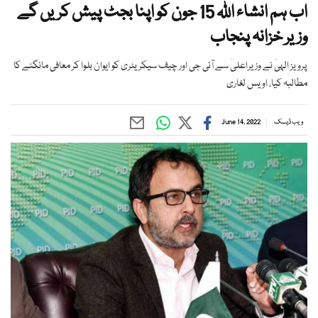
اب ہم انشاء اللہ 15 جون کو اپنا بجٹ پیش کریں گے
وزیر خزانہ پنجاب
پرویز الہیٰ نے وزیراعلیٰ سے آئی جی اور چیف سیکریٹری کو ایوان بلوا کر معافی مانگنے کا
مطالبہ کیا، اویس لغاری
ویب ڈیسک
June 14, 2022