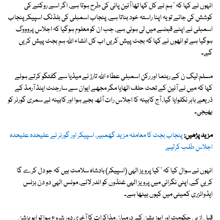
انہوں نے کہا کہ ' ہم نے کل کہا تھا آئین پانی کی طرح ہوتا ہے، اگر اسے روکنے کی
کوشش کی جائے تو یہ اپنا راستہ خود بناتا ہے، پنجاب اسمبلی کی بلڈنگ اسپیکر پنجاب
اسمبلی نے اپنے قبضے میں لی ہوئی ہے، جب ان کو معلوم ہوگیا کہ اجلاس پروووگ
ہوگیا ہے تو انھوں نے کہا کہ بجٹ پیش کریں اب کل انشاء اللہ ہم بجٹ پیش کریں
گے۔
مسلم لیگ ن کے رہنما اور رکن اسمبلی عطاء اللہ تارڑ نے میڈیا سے گفتگو کرتے ہوئے
کہا کہ میں نے آئین کے تحت حلف اٹھایا مگر مجھے ایوان سے سارجنٹ اینڈ آرمڈ کے
ذریعے باہر نکلوایا گیا، آج کابینہ کا اجلاس رات آٹھ بجے ہوا اور کابینہ نے سمری گورنر کو
بھیجی۔
مزید پڑھیں:
پنجاب بجٹ کا معاملہ مزید گھمبیر، اسپیکر اور گورنر نے علیحدہ علیحدہ
اجلاس طلب کرلیے
انہوں نے سوال کیا کہ ' کیا پرویز الہی (اسپیکر) بادشاہ سلامت ہیں کہ جو دل کرے گا
کریں گے، اپنی نگرانی میں پرویز الہی غنڈوں کو اندر لائے، مونس الہی دو دن بزنس
ایڈوائزری کمیٹی میں کیوں بیٹھا ہے۔
قبل ازیں حکومت اور اپوزیشن کے درمیان مذاکرات کا آخری دور شروع ہوا تو اپویزشن