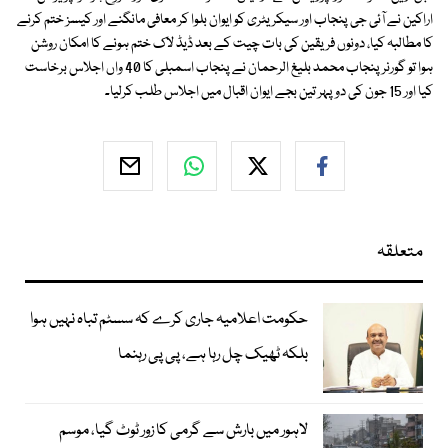
اراکین نے آئی جی پنجاب اور سیکریٹری کو ایوان بلوا کر معافی مانگنے اور کیسز ختم کرنے
کا مطالبہ کیا، دونوں فریقین کی بات چیت کے بعد ڈیڈ لاک ختم ہونے کا امکان روشن
ہوا تو گورنر پنجاب محمد بلیغ الرحمان نے پنجاب اسمبلی کا 40 واں اجلاس برخاست
کیا اور 15 جون کی دوپہر تین بجے ایوان اقبال میں اجلاس طلب کرلیا۔
متعلقہ
حکومت اعلامیہ جاری کرے کہ سسٹم تباہ نہیں ہوا
بلکہ ٹھیک چل رہا ہے، پی پی رہنما
لاہور میں بارش سے گرمی کا زور ٹوٹ گیا، موسم