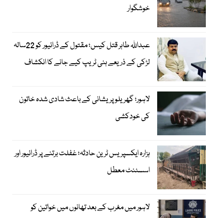
خوشگوار
عبداللہ طاہر قتل کیس؛ مقتول کے ڈرائیور کو 22سالہ
لڑکی کے ذریعے ہنی ٹریپ کیے جانے کا انکشاف
لاہور؛ گھریلو پریشانی کے باعث شادی شدہ خاتون
کی خودکشی
ہزارہ ایکسپریس ٹرین حادثہ؛ غفلت برتنے پر ڈرائیور اور
اسسٹنٹ معطل
لاہور میں مغرب کے بعد تھانوں میں خواتین کو