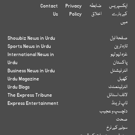
ایکسپریس
ضابطہ
Privacy
Contact
کے بارے
اخلاق
Policy
Us
میں
صفحۂ اول
Showbiz News in Urdu
تازہ ترین
Sports News in Urdu
غزہ لہو لہو
International News in
پاکستان
Urdu
انٹر نیشنل
Business News in Urdu
کھیل
Urdu Magazine
انٹرٹینمنٹ
Urdu Blogs
لائف اسٹائل
The Express Tribune
ٹاپ ٹرینڈ
Express Entertainment
دلچسپ و عجیب
صحت
سونے کے نرخ