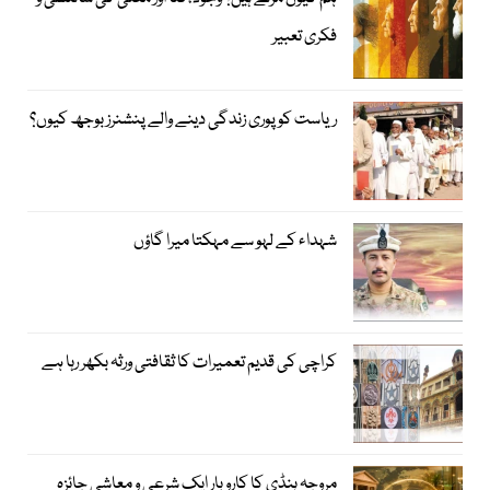
فکری تعبیر
ریاست کو پوری زندگی دینے والے پنشنرز بوجھ کیوں؟
شہداء کے لہو سے مہکتا میرا گاؤں
کراچی کی قدیم تعمیرات کا ثقافتی ورثہ بکھر رہا ہے
مروجہ ہنڈی کا کاروبار ایک شرعی و معاشی جائزہ