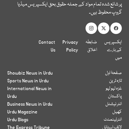
پر شائع شدہ تمام مواد کے جملہ حقوق بحق ایکسپریس میڈیا
گروپ محفوظ ہیں۔
ایکسپریس
ضابطہ
Privacy
Contact
کے بارے
اخلاق
Policy
Us
میں
صفحۂ اول
Showbiz News in Urdu
تازہ ترین
Sports News in Urdu
غزہ لہو لہو
International News in
پاکستان
Urdu
انٹر نیشنل
Business News in Urdu
کھیل
Urdu Magazine
انٹرٹینمنٹ
Urdu Blogs
لائف اسٹائل
The Express Tribune