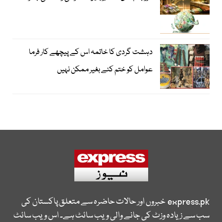
دہشت گردی کا خاتمہ اس کے پیچھے کار فرما
عوامل کو ختم کئے بغیر ممکن نہیں
express.pk
خبروں اور حالات حاضرہ سے متعلق پاکستان کی
سب سے زیادہ وزٹ کی جانے والی ویب سائٹ ہے۔ اس ویب سائٹ