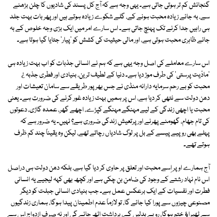
گنجائش کم تر ہوتی جاتی ہے۔ یہی وجہ ہے کہ آج کل پسند کی شادیوں کا چلن بڑھنے
سے، بہ جائے زیادہ محبت ہونے کے، گلے شکوے زیادہ ہوتے ہیں اور پھر بات بہت جلد
ہی راہیں جدا کرنے تک پہنچ جاتی ہے۔ اس سارے امر میں ایک بڑی وجہ خلوص کے بہ
جائے ظاہری محبت ہوتی ہے، اور مالی حیثیت کی کشش کو 'پیار' جتایا گیا ہوتا ہے۔
اس سارے معاملے کی اصل وجہ یہی ہے کہ ہم نے انسانی جذبات کو اب بہت زیادہ ہی
'مادّیت پرستی' کی طرف موڑ دیا ہے۔ دنیا کے لطیف ترین، بنیادی اور فطری جذبہ ¿
محبت کو بے رحم سرمایہ دارانہ منڈی نے جس بھرپور طریقے سے سامان تعیشات اور
دھن دولت سے نتھی کر دیا ہے، اس پر ہمیں بہت زیادہ غور کرنے کی ضرورت ہے۔ یعنی
محبت یا اچھی زندگی کے لیے مہنگے مہنگے کپڑے، اچھے گھر، عمدہ گاڑی، دعوتوں
کی تام جھام، گھومنے پھرنے اور پرتعیش زندگی ضروری ہے؟ نہیں۔ یہ ضرور ہے کہ
پہلے بھی روپیے پیسے کے بل پر لوگ شادیاں رچاتے تھے، لیکن وہ یقیناً چند کم ظرف
ہوتے تھے۔
آج ہمارے اوپر اِسے محبت اور تعلق پر حاوی کر دیا گیا ہے، بلکہ دھن دولت ہی دراصل
اس نام نہاد رشتے کے وجود کی ضامن بن چکی ہے اور کچھ بھی کہہ لیجیے یہ انسانی
فطرت اور نفسیات کے ایک برعکس عمل ہے۔ جب بنیادی انسانی جبلت کو دیگر
مصنوعی چیزوں سے پورا کیا جائے گا، تو لازماً عدم اطمینان پیدا ہوگا، ہماری زندگیوں
سے ٹھیراﺅ ختم ہوگا، رویے بدلیں گے، برداشت اٹھ جائے گی اور نہ صرف ازدواج اس سے