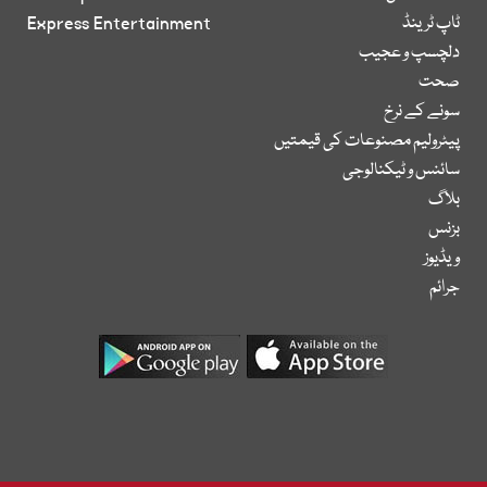
ٹاپ ٹرینڈ
Express Entertainment
دلچسپ و عجیب
صحت
سونے کے نرخ
پیٹرولیم مصنوعات کی قیمتیں
سائنس و ٹیکنالوجی
بلاگ
بزنس
ویڈیوز
جرائم