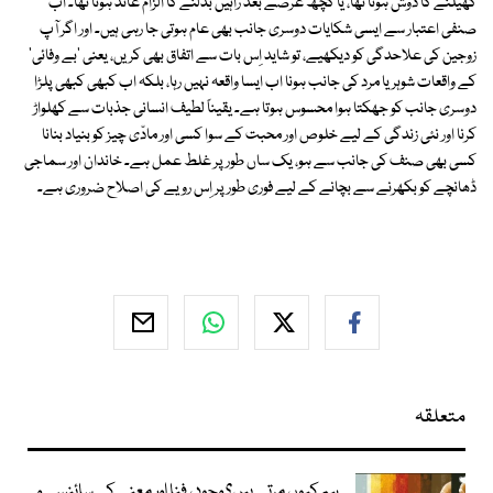
کھیلنے کا دوش ہوتا تھا، یا کچھ عرصے بعد راہیں بدلنے کا الزام عائد ہوتا تھا۔ اب
صنفی اعتبار سے ایسی شکایات دوسری جانب بھی عام ہوتی جا رہی ہیں۔ اور اگر آپ
زوجین کی علاحدگی کو دیکھیے، تو شاید اِس بات سے اتفاق بھی کریں، یعنی 'بے وفائی'
کے واقعات شوہر یا مرد کی جانب ہونا اب ایسا واقعہ نہیں رہا، بلکہ اب کبھی کبھی پلڑا
دوسری جانب کو جھکتا ہوا محسوس ہوتا ہے۔ یقیناً لطیف انسانی جذبات سے کھلواڑ
کرنا اور نئی زندگی کے لیے خلوص اور محبت کے سوا کسی اور مادّی چیز کو بنیاد بنانا
کسی بھی صنف کی جانب سے ہو، یک ساں طور پر غلط عمل ہے۔ خاندان اور سماجی
ڈھانچے کو بکھرنے سے بچانے کے لیے فوری طور پر اِس رویے کی اصلاح ضروری ہے۔
متعلقہ
ہم کیوں مرتے ہیں؟ وجود، فنا اور معنی کی سائنسی و