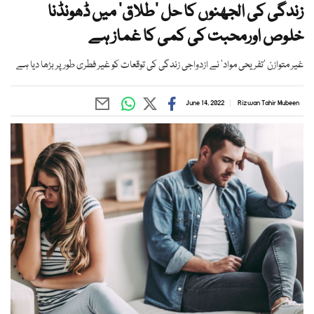
زندگی کی الجھنوں کا حل ’طلاق‘ میں ڈھونڈنا
خلوص اورمحبت کی کمی کا غماز ہے
غیر متوازن ’تفریحی مواد‘ نے ازدواجی زندگی کی توقعات کو غیر فطری طور پر بڑھا دیا ہے
June 14, 2022
Rizwan Tahir Mubeen