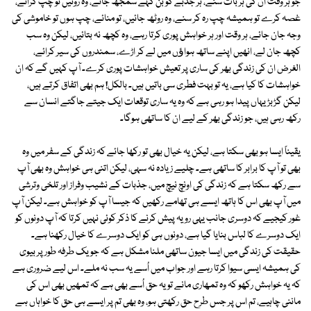
جو ہر وقت ان کی ہر بات سنے، ہر جذبے کو بن کہے سمجھ جائے، وہ روئیں تو چپ کرائے،
غصہ کرے تو ہمیشہ چپ رہ کر سنے، وہ روٹھ جائیں، تو منائے، چپ ہوں تو خاموشی کی
وجہ جان جائے، ہر وقت اور ہر خواہش پوری کرتا رہے، وہ کچھ نہ بتائیں، لیکن وہ سب
کچھ جان لے، انھیں اپنے ساتھ ہواﺅں میں لے کر اڑے، سمندروں کی سیر کرائے،
الغرض ان کی زندگی بھر کی ساری پر تعیش خواہشات پوری کرے۔ آپ کہیں گے کہ ان
خواہشات کا کیا ہے، یہ تو بہت فطری سی باتیں ہیں۔ بالکل! ہم بھی اتفاق کرتے ہیں،
لیکن گڑبڑ یہاں پیدا ہو رہی ہے کہ وہ یہ ساری توقعات ایک جیتے جاگتے انسان سے
رکھ رہی ہیں، جو زندگی بھر کے لیے ان کا ساتھی ہوگا۔
یقیناً ایسا ہو بھی سکتا ہے، لیکن یہ خیال بھی تو رکھا جائے کہ زندگی کے سفر میں وہ
بھی تو آپ کا برابر کا ساتھی ہے۔ چلیے زیادہ نہ سہی، لیکن اتنی ہی خواہش وہ بھی آپ
سے رکھ سکتا ہے کہ زندگی کی اونچ نیچ میں، جذبات کے نشیب وفراز اور تلخی وترشی
میں آپ بھی اس کا ہاتھ ایسے ہی تھامے رکھیں کہ جیسا آپ کو خواہش ہے۔ لیکن آپ
غور کیجیے کہ دوسری جانب یہی رویہ پیش کرنے کا ذکر کوئی نہیں کرتا کہ آپ دونوں کو
ایک دوسرے کا لباس بنایا گیا ہے، دونوں ہی کو ایک دوسرے کا خیال رکھنا ہے۔
حقیقت کی زندگی میں ایسا جیون ساتھی ملنا مشکل ہے کہ جو یک طرفہ طور پر بیوی
کی ہمیشہ ایسی سیوا کرتا رہے اور جواب میں اُسے یہ سب نہ ملے۔ اس لیے ضروری ہے
کہ یہ خواہش رکھو کہ وہ تمھاری مانے تو یہ حق اُسے بھی ہے کہ تمھیں بھی اس کی
ماننی چاہیے، تم اس پر جس طرح حق رکھتی ہو، وہ بھی تم پر ایسے ہی حق کا خواہاں ہے