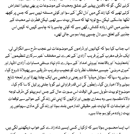
کرنے لگی، گو کہ ناقدین پہلے کے عشق ومحبت کے موضوعات پر بھی بہتیرا اعتراض
کرتے تھے کہ کیا زندگی میں 'دل لگی' کے سوا اور کوئی مسئلہ نہیں ہے کہ جس پر کچھ
لکھا جاسکے، لیکن سچ تو یہ تھا کہ مسائل بہت سے تھے، لیکن فطرت نے محبت کے
جذبے میں اتنی زیادہ کشش رکھی ہے کہ کوئی چاہے یا نہ چاہے کہیں نہ کہیں اس
جذبے کے تعلق سے دل چسپی پیدا ہو ہی جاتی تھی۔
اب جناب کیا ہوا کہ کہانیوں اور ڈراموں کے موضوعات نے عجب طرح سے انگڑائی لی،
ایک طرف مغرب کے پُر فریب 'آزادی' کے نعرے نے مختلف 'غیر سرکاری تنظیموں' کے
'بامعاوضہ' اور باقاعدہ 'بیرونی امداد' کے سہارے نام نہاد صنفی مساوات، آزادی اظہار اور
"میری مرضی" جیسے مختلف نظریات کو عجیب وغریب طریقے سے پھیلانا شروع کیا۔
سونے پہ سہاگہ 'سوشل میڈیا' کا دور یعنی ہر شخص ہی ایک چلتا پھرتا اور ہر لمحہ شایع
ہونے والا اخبار بن گیا۔ رابطوں کی اس قدر فراوانی نے گویا جلتی پر تیل کا سا کام کیا۔
موضوع تو بہت طویل ہے، فی الوقت اس صورت حال کے جس اہم پہلو کی طرف توجہ
دلانا مقصود ہے، وہ ہماری بچیوں اور لڑکیوں کا اپنی نئی زندگی کے حوالے سے توقعات
اور خواہشات کا نہایت غیر حقیقی انداز میں بلند ہونا اور زندگی کی مادّی سہولتوں پر
بہت زیادہ مرکوز ہو جانا ہے۔
اب ایسا محسوس ہوتا ہے کہ لڑکیاں کسی ایسے شاہ زادے کے خواب دیکھنے لگی ہیں،