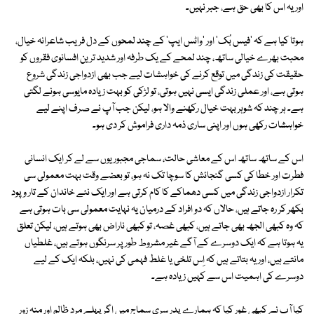
اور یہ اس کا بھی حق ہے، جبر نہیں۔
ہوتا کیا ہے کہ 'فیس بُک' اور 'واٹس ایپ' کے چند لمحوں کے دل فریب شاعرانہ خیال،
محبت بھرے خیالی ساتھ، چند لمحے کے یک طرفہ اور شدید ترین افسانوی فقروں کو
حقیقت کی زندگی میں توقع کرنے کی خواہشات لیے جب بھی ازدواجی زندگی شروع
ہوتی ہے، اور عملی زندگی ایسی نہیں ہوتی، تو لڑکی کو بہت زیادہ مایوسی ہونے لگتی
ہے۔ ہر چند کہ شوہر بہت خیال رکھنے والا ہو، لیکن جب آپ نے صرف اپنے لیے
خواہشات رکھی ہوں اور اپنی ساری ذمہ داری فراموش کر دی ہو۔
اس کے ساتھ ساتھ اس کے معاشی حالت، سماجی مجبوریوں سے لے کر ایک انسانی
فطرت اور خطا کی کسی گنجائش کا سوچا تک نہ ہو، تو بعضے وقت بہت معمولی سی
تکرار ازدواجی زندگی میں کسی دھماکے کا کام کرتی ہے اور ایک نئے خاندان کے تار وپود
بکھر کر رہ جاتے ہیں، حالاں کہ دو افراد کے درمیان یہ نہایت معمولی سی بات ہوتی ہے
کہ وہ کبھی الجھ بھی جاتے ہیں، کبھی غصہ، تو کبھی ناراض بھی ہوتے ہیں، لیکن تعلق
یہ ہوتا ہے کہ ایک دوسرے کے آگے غیر مشروط طور پر سرنگوں ہوتے ہیں، غلطیاں
مانتے ہیں، اور یہ بتاتے ہیں کہ اِس تلخی یا غلط فہمی کی نہیں، بلکہ ایک کے لیے
دوسرے کی اہمیت اس سے کہیں زیادہ ہے۔
کیا آپ نے کبھی غور کیا کہ ہمارے پِدر سری سماج میں اگر پہلے مرد ظالم اور منہ زور