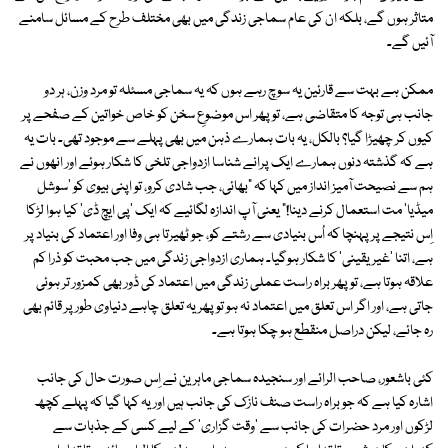
متاثر ہوں گے، بلکہ ان کی عام سماجی زندگی میں بھی مختلف طرح کے مسائل سامنے
آئیں گے۔
ممکن ہے بہت سے قارئین یہ سوچ رہے ہوں کہ یہ سماجی مسئلہ تو مرد وزن، ہر دو
جانب ہی توجہ کا متقاضی ہے، تو پھر اس موضوعِ سخن کو خاص خواتین کے صفحے پر
کیوں کر چھیڑا گیا؟ بالکل، یہ بات ہمارے ذہن میں بھی پہلے سے موجود تھی۔ بات یہ
ہے کہ گذشتہ دنوں ہمارے ایک پرانے شناسا ازدواجی تلخی کا شکار ہوئے اور انھوں نے
ہم سے نصیحت آمیز انداز میں کہا کہ "بھائی، جب شادی کرو، تو اپنی بیوی کو 'سوشل
میڈیا' مت استعمال کرنے دینا!" یعنی آپ اندازہ لگائیے کہ ایک 'پی ایچ ڈی' کیا ہوا لڑکا
اِس نتیجے پر پہنچا کہ اُس بنیادی سے رشتے کو، جو ٹھیرتا ہی وفا اور اعتماد کی بنیاد پر
ہے، اتنا 'غیر یقینی' کا شکار ہوگیا۔ ہماری ازدواجی زندگی میں جب محبت کو ذرا کم
علاقہ ہوتا ہے، تو پھر براہ راست عملی زندگی میں اعتماد کی ڈور بھی کمزور تر ہوئی
جاتی ہے، اور اگر اس تعلق میں اعتماد نہ ہو تو پھر یہ تعلق چاہے دنیاوی طور پر قائم بھی
رہ جائے، لیکن دراصل منقطع ہو چکا ہوتا ہے۔
کئی باشعور، صاحب الرائے اور سنجیدہ سماجی ماہرین نے اِس صورت حال کی جانب
اشارہ کیا ہے کہ جو براہ راست صنف نازک کی جانب ہیں اور یہ کہا گیا کہ پہلے کچھ
لڑکوں اور مرد حضرات کی جانب سے 'وقت گزاری' کے لیے کسی کے جذبات سے