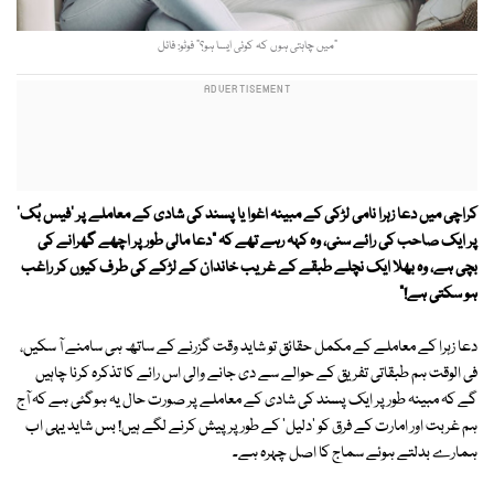
”میں چاہتی ہوں کہ کوئی ایسا ہو؟“ فوٹو: فائل
کراچی میں دعا زہرا نامی لڑکی کے مبینہ اغوا یا پسند کی شادی کے معاملے پر 'فیس بُک'
پر ایک صاحب کی رائے سنی، وہ کہہ رہے تھے کہ "دعا مالی طور پر اچھے گھرانے کی
بچی ہے، وہ بھلا ایک نچلے طبقے کے غریب خاندان کے لڑکے کی طرف کیوں کر راغب
ہو سکتی ہے!"
دعا زہرا کے معاملے کے مکمل حقائق تو شاید وقت گزرنے کے ساتھ ہی سامنے آ سکیں،
فی الوقت ہم طبقاتی تفریق کے حوالے سے دی جانے والی اس رائے کا تذکرہ کرنا چاہیں
گے کہ مبینہ طور پر ایک پسند کی شادی کے معاملے پر صورت حال یہ ہوگئی ہے کہ آج
ہم غربت اور امارت کے فرق کو 'دلیل' کے طور پر پیش کرنے لگے ہیں! بس شاید یہی اب
ہمارے بدلتے ہوئے سماج کا اصل چہرہ ہے۔