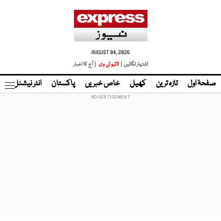
AUGUST 04, 2026
اشتہار لگائیں |
لائیو ٹی وی
| آج کا اخبار
صفحۂ اول
تازہ ترین
کھیل
خاص خبریں
پاکستان
انٹر نیشنل
ٹا