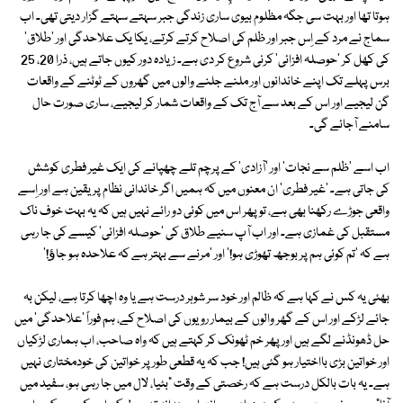
ہوتا تھا اور بہت سی جگہ مظلوم بیوی ساری زندگی جبر سہتے سہتے گزار دیتی تھی۔ اب
سماج نے مرد کے اِس جبر اور ظلم کی اصلاح کرتے کرتے، یکا یک علاحدگی اور 'طلاق'
کی کھل کر 'حوصلہ افزائی' کرنی شروع کر دی ہے۔ زیادہ دور کیوں جاتے ہیں، ذرا 20، 25
برس پہلے تک اپنے خاندانوں اور ملنے جلنے والوں میں گھروں کے ٹوٹنے کے واقعات
گن لیجیے اور اس کے بعد سے آج تک کے واقعات شمار کر لیجیے، ساری صورت حال
سامنے آجائے گی۔
اب اسے 'ظلم سے نجات' اور 'آزادی' کے پرچم تلے چھپانے کی ایک غیر فطری کوشش
کی جاتی ہے۔ 'غیر فطری' ان معنوں میں کہ ہمیں اگر خاندانی نظام پر یقین ہے اور اِسے
واقعی جوڑے رکھنا بھی ہے، تو پھر اس میں کوئی دو رائے نہیں ہیں کہ یہ بہت خوف ناک
مستقبل کی غمازی ہے۔ اور اب آپ سنیے طلاق کی 'حوصلہ افزائی' کیسے کی جا رہی
ہے کہ 'تم کوئی ہم پر بوجھ تھوڑی ہو!' اور 'مرنے سے بہتر ہے کہ علاحدہ ہو جاﺅ!'
بھئی یہ کس نے کہا ہے کہ ظالم اور خود سر شوہر درست ہے یا وہ اچھا کرتا ہے، لیکن بہ
جائے لڑکے اور اس کے گھر والوں کے بیمار رویوں کی اصلاح کے، ہم فوراً 'علاحدگی' میں
حل ڈھونڈنے لگے ہیں اور پھر خم ٹھونک کر کہتے ہیں کہ واہ صاحب، اب ہماری لڑکیاں
اور خواتین بڑی بااختیار ہو گئی ہیں! جب کہ یہ قطعی طور پر خواتین کی خودمختاری نہیں
ہے۔ یہ بات بالکل درست ہے کہ رخصتی کے وقت "بٹیا، لال میں جا رہی ہو، سفید میں