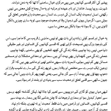
پہلے کی اکثر قصے کہانیوں میں یہی مرکزی خیال سامنے آتا تھا کہ یہ دھن دولت،
شہرت، روپیا پیسا، خاندان اور نام، عہدہ اور مرتبہ اور یہ مال ومتاع کوئی معنی ہی نہیں
رکھتی، اصل اہمیت ایک انسان کی دوسرے انسان سے محبت یا پُرخلوص تعلق کی
ہوتی ہے۔ اگر میاں بیوی کے درمیان وفا اور محبت موجود ہے، تو یہ ساری چیزیں بالکل
ثانوی ہیں، ان کا ہونا نہ ہونا بالکل بے معنی سا ہے۔
یہ خیال اور تصور کوئی زیادہ پرانی بات بھی تو نہیں، ماضی ¿ قریب ہی کا ماجرا ہے۔ اس
کے باوجود بزرگ یہی نصیحت کرتے تھے کہ قصے کہانیوں کی افسانوی اور غیر حقیقی
دنیا میں نہیں رہنا چاہیے، بلکہ زندگی کی کچھ تلخیوں کو بھی سامنے رکھنا چاہیے،
عملی زندگی میں کٹھنائیاں بھی بہت آتی ہیں، سماجی اور معاشی مشکلات اور مسئلے
مسائل بھی کم نہیں ہوتے۔ تاہم یہ بات سبھی مانتے تھے اور مانتے بھی ہیں کہ اگر
زوجین ایک دوسرے سے مخلص اور وفادار ہوں، تو پھر زندگی کے سارے نشیب وفراز اور
دھوپ چھاﺅں بھی بہت آرام سے گزر جاتی ہے۔ یعنی گھوم پھر کر بات وہیں آجاتی ہے کہ
جیون ساتھی سے قلبی تعلق اور محبت سب سے بنیادی اور بلند تر امر ہوتا ہے۔
تبھی میاں بیوی کو گاڑی کے دو پہیوں سے تعبیر کیا جاتا تھا، لیکن گذشتہ کچھ برسوں
سے 'معیار' تبدیل ہوا اور ہماری ترجیحات کا چلن بدلنے لگا یوں ہمارے بہت سے
قصے کہانیوںِ، افسانوں اور ڈراموں میں بات فقط 'محبت' پر نہ ٹھیری، بلکہ نام نہاد
محبت کی آڑ میں ہوس، حسد، جلن اور رقابت کے نام پر ایک پاکیزہ جذبے کو پراگندہ