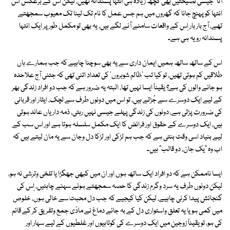
آنا" جیسی نصیحتیں بھی کچھ زیادہ ہی انتہا پسندانہ تھیں، لیکن اس کے برعکس اس
انتہا کو پہنچ جانا کہ گھروں میں ہم جس عمل کا نام تک لینا تک معیوب سمجھتے
تھے، آج بار بار اِس کے واقعات سامنے آنے لگے ہیں، یہ بھی تو مکمل طور پر ایک انتہا
پسندانہ رویہ ہی ہے۔
اس کے ساتھ ساتھ ہمیں ایمان داری سے یہ بھی سوچنا چاہیے کہ جب ہمارے ہاں
طلاقیں کم ہوتی تھیں، تو کیا تب 'ظالم شوہروں' کی تعداد اتنی تھی کہ جتنی آج علاحدہ
ہو جانے والوں کی ہے؟ یقیناً ایسا نہیں تھا، البتہ یہ ضرور ہے کہ جب دو افراد زندگی بھر
کے لیے ایک دوسرے سے جُڑتے ہیں، تو اس میں دونوں طرف سے لچک، ایثار اور قربانی
کی ضرورت پڑتی ہے، دونوں کی زندگی پہلے جیسی نہیں رہتی، ذمہ داریاں عائد ہوتی
ہیں، ایک دوسرے کے حقوق اور فرائض کا ایک مکمل سلسلہ ہوتا ہے اور اس سب کے
لیے بنیاد اسی وقت بنتی ہے کہ جب ہم لڑکی اور لڑکا دل وجان سے یہ مان لیتے ہیں کہ
اب وہ "یک جان، دو قالب" ہیں۔
ایسا ناممکن ہے کہ دو افراد ایک ساتھ ہوں اور ان میں کبھی جھگڑا یا تلخی وترشی نہ ہو،
لیکن دونوں طرف یہ سرد وگرم زندگی کا حصہ سمجھتے ہوئے سہنے چاہئیں، اِس کی
گنجائش پیدا کرنی چاہیے، لیکن کیا کیجیے کہ جب دل محبت سے خالی ہوں، خلوص
میں کمی ہو یا یہ تعلق واستواری دل کے بہ جائے دماغ نے مادّی جمع وتفریق کر کے قائم
کی ہو، تو یقیناً زوجین میں ایک دوسرے کی کوتاہیوں اور غلطیوں کے لیے سہار اور