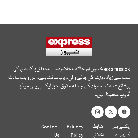
express.pk
خبروں اور حالات حاضرہ سے متعلق پاکستان کی
سب سے زیادہ وزٹ کی جانے والی ویب سائٹ ہے۔ اس ویب سائٹ
پر شائع شدہ تمام مواد کے جملہ حقوق بحق ایکسپریس میڈیا
گروپ محفوظ ہیں۔
ایکسپریس
ضابطہ
Privacy
Contact
کے بارے
اخلاق
Policy
Us