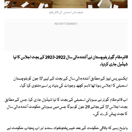
بلوچستان اسمبلی کی فائل فوٹو
قائم مقام گورنر بلوچستان نے آئندہ مالی سال 2022-2023 کے بجٹ اجلاس کا نیا
شیڈول جاری کردیا۔
ایکسپریس نیوز کے مطابق آئندہ مالی سال کے بجٹ کے لیے 17 جون کو بلوچستان
اسمبلی کا اجلاس ہونا تھا تاہم کچھ وجوہات کی بنیاد پر اسے ملتوی کیا گیا۔
اب قائم مقام گورنر نے صوبائی اسمبلی کے بجٹ کا نیا شیڈول جاری کیا، جس کے مطابق
بجٹ اجلاس 17 کے بجائے 20 جون کو ہوگا جس میں صوبائی حکومت آئندہ مالی سال
کا بجٹ پیش کرے گی۔
واضح رہے کہ وفاقی حکومت کے بعد خیبرپختونخواہ، سندھ اور اب پنجاب حکومت نے