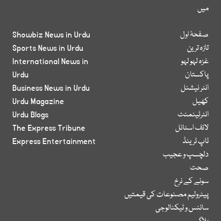
میں
صفحۂ اول
Showbiz News in Urdu
تازہ ترین
Sports News in Urdu
غزہ لہو لہو
International News in
پاکستان
Urdu
انٹر نیشنل
Business News in Urdu
کھیل
Urdu Magazine
انٹرٹینمنٹ
Urdu Blogs
لائف اسٹائل
The Express Tribune
ٹاپ ٹرینڈ
Express Entertainment
دلچسپ و عجیب
صحت
سونے کے نرخ
پیٹرولیم مصنوعات کی قیمتیں
سائنس و ٹیکنالوجی