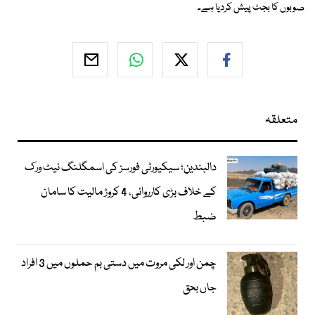
صوبوں کا بجٹ پیش کردیا ہے۔
متعلقہ
دالبندین؛ سیکیورٹی فورسز کی اسمگلنگ نیٹ ورک
کے خلاف بڑی کارروائی، 4 کروڑ مالیت کا سامان
ضبط
چمن اور لکی مروت میں دستی بم حملوں میں 3 افراد
جاں بحق