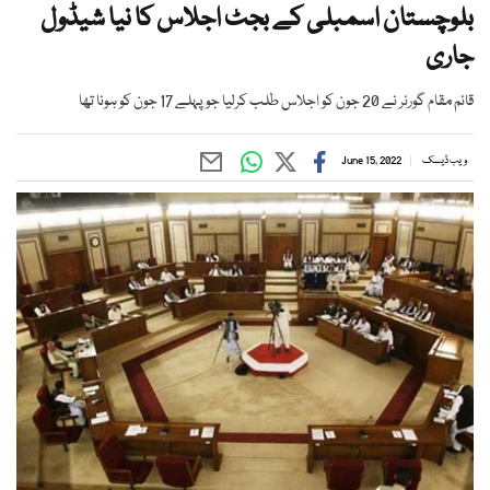
بلوچستان اسمبلی کے بجٹ اجلاس کا نیا شیڈول
جاری
قائم مقام گورنر نے 20 جون کو اجلاس طلب کرلیا جو پہلے 17 جون کو ہونا تھا
ویب ڈیسک
June 15, 2022