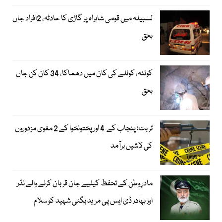
لسبیلہ میں قومی شاہراہ پر گاڑی کا حادثہ، 2افراد جاں
بحق
کوئٹہ، کوئلے کی کان میں دھماکا، 34 کان کن جاں
بحق
تربت؛ پنجاب کے 4 اور پختونخوا کے 2 مغوی مزدوروں
کی لاشیں برآمد
مادرِ وطن کے تحفظ کیلیے جان قربان کرنے والے نڈر
اور بہادر ڈی ایس پی مرید بگٹی شہید کو سلام