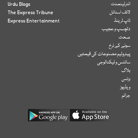
انٹرٹینمنٹ
Urdu Blogs
لائف اسٹائل
The Express Tribune
ٹاپ ٹرینڈ
Express Entertainment
دلچسپ و عجیب
صحت
سونے کے نرخ
پیٹرولیم مصنوعات کی قیمتیں
سائنس و ٹیکنالوجی
بلاگ
بزنس
ویڈیوز
جرائم