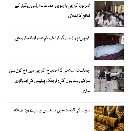
انٹر بورڈ کراچی بارہویں جماعت آرٹس ریگولر کے
نتائج کا اعلان
کراچی؛ پہاڑ سے گر کر ایک کم عمر لڑکا جاں بحق
جماعت اسلامی کا احتجاج: کراچی میں آج کون سی
سڑکیں بند ہوں گی؟ ٹریفک پولیس کی ایڈوائزری
جاری
سونے کی قیمت میں مسلسل تیسرے روز اضافہ