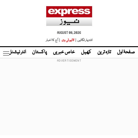
AUGUST 08, 2026
اشتہار لگائیں |
لائیو ٹی وی
| آج کا اخبار
صفحۂ اول
تازہ ترین
کھیل
خاص خبریں
پاکستان
انٹر نیشنل
ٹا