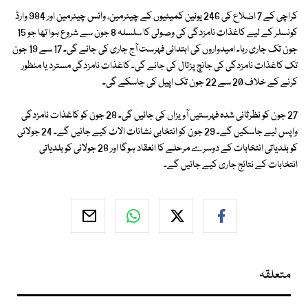
کراچی کے 7 اضلاع کی 246 یونین کمیٹیوں کے چیئرمین، وائس چیئرمین اور 984 وارڈ
کونسلر کے لیے کاغذات نامزدگی کی وصولی کا سلسلہ 8 جون سے شروع ہوا تھا جو 15
جون تک جاری رہا۔ امیدواروں کی ابتدائی فہرست آج جاری کی جائے گی۔ 17 سے 19 جون
تک کاغذات نامزدگی کی جانچ پڑتال کی جائے گی۔ کاغذات نامزدگی مسترد یا منظور
کرنے کے خلاف 20 سے 22 جون تک اپیل کی جاسکے گی۔
27 جون کو نظرثانی شدہ فہرستیں آویزاں کی جائیں گی۔ 28 جون کو کاغذات نامزدگی
واپس لیے جاسکیں گے۔ 29 جون کو انتخابی نشانات الاٹ کیے جائیں گے۔ 24 جولائی
کو بلدیاتی انتخابات کے دوسرے مرحلے کا انعقاد ہوگا اور 28 جولائی کو بلدیاتی
انتخابات کے نتائج جاری کیے جائیں گے۔
متعلقہ