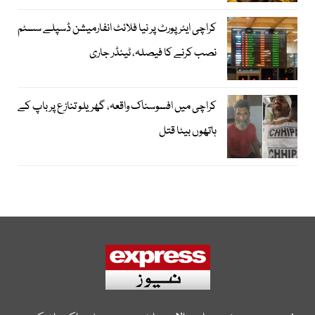
کراچی ایئرپورٹ پر نیا فلائٹ انفارمیشن ڈسپلے سسٹم
نصب کرنے کا فیصلہ، ٹینڈر جاری
کراچی میں افسوسناک واقعہ، گھریلو تنازع پر باپ کے
ہاتھوں بیٹا قتل