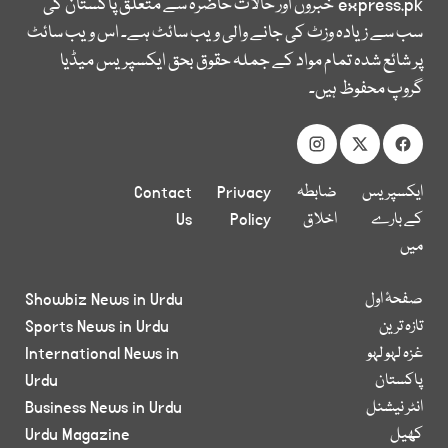
express.pk
خبروں اور حالات حاضرہ سے متعلق پاکستان کی
سب سے زیادہ وزٹ کی جانے والی ویب سائٹ ہے۔ اس ویب سائٹ
پر شائع شدہ تمام مواد کے جملہ حقوق بحق ایکسپریس میڈیا
گروپ محفوظ ہیں۔
ایکسپریس
ضابطہ
Privacy
Contact
کے بارے
اخلاق
Policy
Us
میں
صفحۂ اول
Showbiz News in Urdu
تازہ ترین
Sports News in Urdu
غزہ لہو لہو
International News in
پاکستان
Urdu
انٹر نیشنل
Business News in Urdu
کھیل
Urdu Magazine