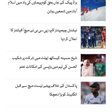
براڈ پیک کے جاں بحق کوہ پیماؤں کی یاد میں اسلام
آباد میں شمعیں روشن
نیشنل چیمپئنز کپ: پی سی بی نے میچ آفیشلز کا
اعلان کر دیا
شیخ حسینہ کیساتھ ایونٹ میں شرکت پر شکیب
الحسن کی ٹیم میں واپسی کے امکانات ختم
پاکستان کے خلاف پہلے ٹیسٹ میچ سے قبل
انگلینڈ کو بڑا دھچکا