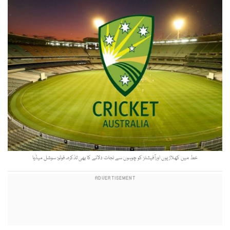
خط میں کھلاڑیوں اورآفیشلز کو چوہوں سے نجات دلانے کا بھی تذکرہ۔ فوٹو: سوشل میڈٰیا