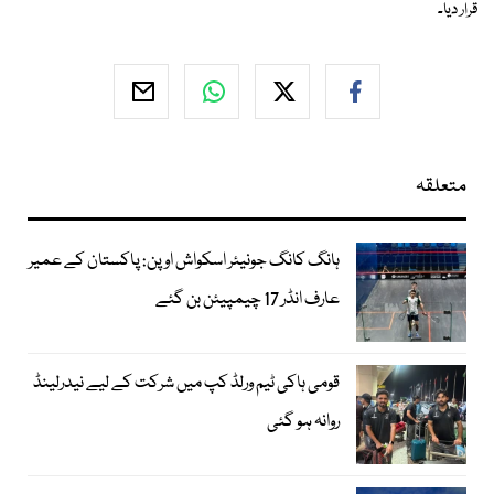
قرار دیا۔
متعلقہ
ہانگ کانگ جونیئر اسکواش اوپن: پاکستان کے عمیر
عارف انڈر 17 چیمپیئن بن گئے
قومی ہاکی ٹیم ورلڈ کپ میں شرکت کے لیے نیدرلینڈ
روانہ ہو گئی