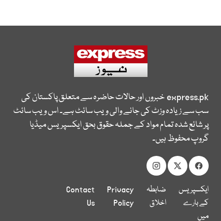
express.pk
خبروں اور حالات حاضرہ سے متعلق پاکستان کی
سب سے زیادہ وزٹ کی جانے والی ویب سائٹ ہے۔ اس ویب سائٹ
پر شائع شدہ تمام مواد کے جملہ حقوق بحق ایکسپریس میڈیا
گروپ محفوظ ہیں۔
ایکسپریس
ضابطہ
Privacy
Contact
کے بارے
اخلاق
Policy
Us
میں