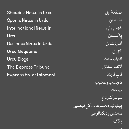
صفحۂ اول
Showbiz News in Urdu
تازہ ترین
Sports News in Urdu
غزہ لہو لہو
International News in
پاکستان
Urdu
انٹر نیشنل
Business News in Urdu
کھیل
Urdu Magazine
انٹرٹینمنٹ
Urdu Blogs
لائف اسٹائل
The Express Tribune
ٹاپ ٹرینڈ
Express Entertainment
دلچسپ و عجیب
صحت
سونے کے نرخ
پیٹرولیم مصنوعات کی قیمتیں
سائنس و ٹیکنالوجی
بلاگ