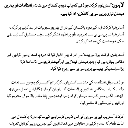
لاہور:
آسٹریلوی کرکٹ بورڈ نے کامیاب دورہ پاکستان میں شاندار انتظامات اور بہترین
مہمان نوازی پر پی سی بی کاشکریہ ادا کیا ہے۔
آسٹریلیا کرکٹ ٹیم کے دورہ پاکستان کے دوران بھرپور سہولیات فراہم کرنے پر کرکٹ
آسٹریلیا نے پی سی بی سے تحریری طور پر اظہار تشکر کرتے ہوئے مستقبل کے لیے بھی
نیک خواہشات کی امید ظاہر کردی۔
آسٹریلوی کرکٹ بورڈ نے برملا اس امر کا بھی اظہار کیا کہ دورہ پاکستان میں کراچی کے
مقامی ہوٹل میں قیام پذیر مہمان کھلاڑیوں اور آفیشلزکوچوہوں کا سامنا کرنا
پڑا،سراسمیگی پھیلنے پر پی سی بی سے رجوع کیا گیا۔
بورڈ نے ہوٹل انتظامیہ کی مدد سے آسٹریلوی کرکٹرزاور آفیشلز کو چوہوں سے نجات
دلانے کے لیے ہنگامی بنیادوں پر اقدامات کیے اور ان کو مار بھگایا، اس عمل میں 48
گھنٹے لگے، جس کے بعد مہمان کرکٹرز اور آفیشلز میں پایا جانے والا خوف ختم ہوگیا
اور انھوں نے سکون کا سانس لیا۔
کرکٹ آسٹریلیا نے پی سی بی کی اس کاوش کو سراہنے کے ساتھ دورئہ پاکستان میں
لذت طعام کا اہتمام کرنے اور مقابلوں میں تماشائیوں کے بہترین رویے کو قابل تعریف