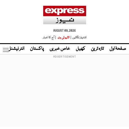
AUGUST 09, 2026
اشتہار لگائیں |
لائیو ٹی وی
| آج کا اخبار
صفحۂ اول
تازہ ترین
کھیل
خاص خبریں
پاکستان
انٹر نیشنل
ٹا