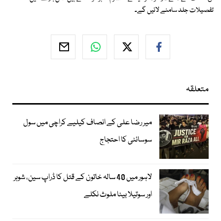
تفصیلات جلد سامنے لائیں گے۔
متعلقہ
میر رضا علی کے انصاف کیلیے کراچی میں سول
سوسائٹی کا احتجاج
لاہور میں 40 سالہ خاتون کے قتل کا ڈراپ سین، شوہر
اور سوتیلا بیٹا ملوث نکلے