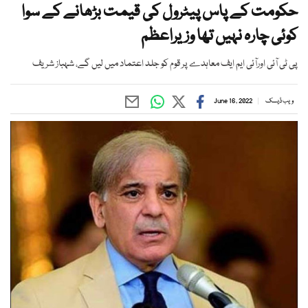
حکومت کے پاس پیٹرول کی قیمت بڑھانے کے سوا
کوئی چارہ نہیں تھا وزیراعظم
پی ٹی آئی اورآئی ایم ایف معاہدے پر قوم کو جلد اعتماد میں لیں گے، شہباز شریف
ویب ڈیسک
June 16, 2022