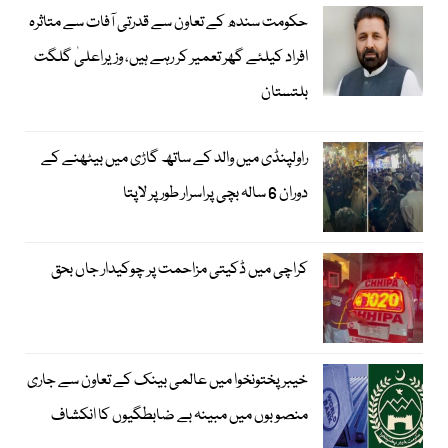
حکومت سندھ کے تعاون سے قدرتی آفات سے متاثرہ
افراد کیلئے گھر تعمیر کر رہے ہیں، وزیراعلیٰ گلگت
بلتستان
راولپنڈی میں والد کے ساتھ گاڑی میں بیٹھنے کے
دوران 6 سالہ بچی پراسرار طور پر لاپتا
کراچی میں ڈکیتی مزاحمت پر چوکیدار جاں بحق
خیبرپختونخوا میں عالمی بینک کے تعاون سے جاری
منصوبوں میں مبینہ بے ضابطگیوں کا انکشاف