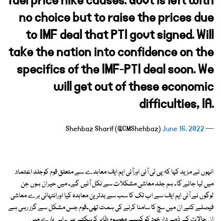
fuel price hike causes. Govt is left with
no choice but to raise the prices due
to IMF deal that PTI govt signed. Will
take the nation into confidence on the
specifics of the IMF-PTI deal soon. We
will get out of these economic
difficulties, IA.
June 16, 2022
— Shehbaz Sharif (@CMShehbaz)
انہوں نے مزید کہا کہ پی ٹی آئی اورآئی ایم ایف معاہدے سے متعلق قوم کوجلد اعتماد
میں لیا جائے گا۔ ہم جلد معاشی مشکلات سے نکل آئیں گے۔ میں حیران ہوں جن
لوگوں نے آئی ایم ایف سے اب تک کا سب سے بدترین معاہدہ کیا اورانتہائی برے معاشی
فیصلے کئے ان میں سچ کا سامنا کرنے کی ہمت تھی۔قوم جس مشکل سے گزر رہی ہے
ان حالات کے ذمے دار خود کو کیسے معصوم ظاہر کرسکتے ہیں۔ اس بارے میں