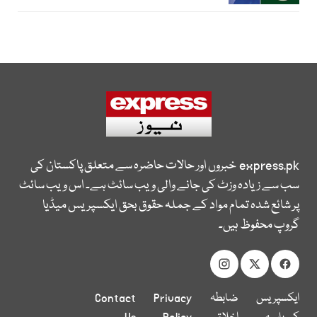
express.pk
خبروں اور حالات حاضرہ سے متعلق پاکستان کی
سب سے زیادہ وزٹ کی جانے والی ویب سائٹ ہے۔ اس ویب سائٹ
پر شائع شدہ تمام مواد کے جملہ حقوق بحق ایکسپریس میڈیا
گروپ محفوظ ہیں۔
ایکسپریس
ضابطہ
Privacy
Contact