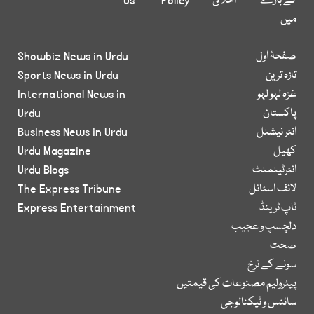
کے بارے
اخلاق
Policy
Us
میں
صفحۂ اول
Showbiz News in Urdu
تازہ ترین
Sports News in Urdu
غزہ لہو لہو
International News in
پاکستان
Urdu
انٹر نیشنل
Business News in Urdu
کھیل
Urdu Magazine
انٹرٹینمنٹ
Urdu Blogs
لائف اسٹائل
The Express Tribune
ٹاپ ٹرینڈ
Express Entertainment
دلچسپ و عجیب
صحت
سونے کے نرخ
پیٹرولیم مصنوعات کی قیمتیں
سائنس و ٹیکنالوجی