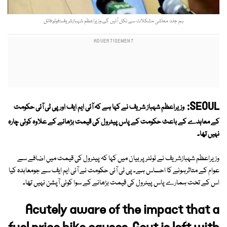
ہم جلد معاشی مشکلات سے نکل آئیں گے،وزیراعظم شہبازشریف:فوٹو:فائل
SEOUL:
وزیراعظم شہباز شریف نے کہا ہے کہ آئی ایم ایف اورپی ٹی آئی حکومت
کے معاہدے کے باعث حکومت کے پاس پیٹرول کی قیمت بڑھانے کے علاوہ کوئی چارہ
نہیں تھا۔
وزیراعظم شہبازشریف نے ٹوئٹرپربیان میں کہا کہ پیٹرول کی قیمت میں اضافے سے
عوام کے متاثرہونے کا احساس ہے۔ پی ٹی آئی حکومت نے آئی ایم ایف سے جومعاہدہ کیا
اس کے تحت ہمارے پاس پیٹرول کی قیمت بڑھانے کے سوا کوئی آپشن نہیں تھا۔
Acutely aware of the impact that a