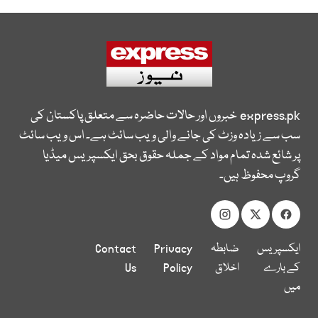
express.pk
خبروں اور حالات حاضرہ سے متعلق پاکستان کی
سب سے زیادہ وزٹ کی جانے والی ویب سائٹ ہے۔ اس ویب سائٹ
پر شائع شدہ تمام مواد کے جملہ حقوق بحق ایکسپریس میڈیا
گروپ محفوظ ہیں۔
ایکسپریس
ضابطہ
Privacy
Contact
کے بارے
اخلاق
Policy
Us
میں