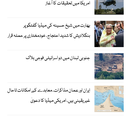
امریکا میں تحقیقات کا آغاز
بھارت میں شیخ حسینہ کی میڈیا گفتگو پر
بنگلادیش کا شدید احتجاج، خودمختاری پر حملہ قرار
جنوبی لبنان میں دو اسرائیلی فوجی ہلاک
ایران اور عمان مذاکرات، معاہدے کے امکانات تاحال
غیر یقینی ہیں، امریکی میڈیا کا دعویٰ