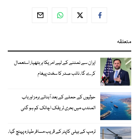
متعلقہ
ایران سے نمٹنے کے لیے امریکا ہر ہتھیار استعمال
کرے گا، نائب صدر کا سخت پیغام
حوثیوں کے حملے کے بعد آبنائے ہرمز اور باب
المندب میں بحری ٹریفک اچانک کم ہو گئی
ٹرمپ کے ہیلی کاپٹر کے قریب مسافر طیارہ پہنچ گیا،