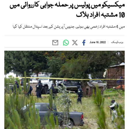
میکسیکو میں پولیس پر حملہ جوابی کارروائی میں
10 مشتبہ افراد ہلاک
میں 4 مشتبہ افراد زخمی بھی ہوئے، جنہیں آپریشن کے بعد اسپتال منتقل کیا گیا
ویب ڈیسک
June 16, 2022