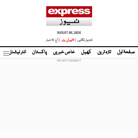
AUGUST 06, 2026
اشتہار لگائیں |
لائیو ٹی وی
| آج کا اخبار
صفحۂ اول
تازہ ترین
کھیل
خاص خبریں
پاکستان
انٹر نیشنل
ٹا