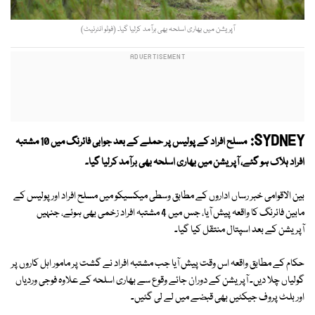
آپریشن میں بھاری اسلحہ بھی برآمد کرلیا گیا۔ (فوٹو انٹرنیٹ)
SYDNEY:
مسلح افراد کے پولیس پر حملے کے بعد جوابی فائرنگ میں 10 مشتبہ
افراد ہلاک ہو گئے، آپریشن میں بھاری اسلحہ بھی برآمد کرلیا گیا۔
بین الاقوامی خبر رساں اداروں کے مطابق وسطی میکسیکو میں مسلح افراد اور پولیس کے
مابین فائرنگ کا واقعہ پیش آیا، جس میں 4 مشتبہ افراد زخمی بھی ہوئے، جنہیں
آپریشن کے بعد اسپتال منتقل کیا گیا۔
حکام کے مطابق واقعہ اس وقت پیش آیا جب مشتبہ افراد نے گشت پر مامور اہل کاروں پر
گولیاں چلا دیں۔ آپریشن کے دوران جائے وقوع سے بھاری اسلحہ کے علاوہ فوجی وردیاں
اور بلٹ پروف جیکٹیں بھی قبضے میں لے لی گئیں۔