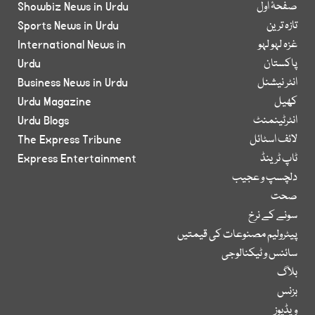
صفحۂ اول
Showbiz News in Urdu
تازہ ترین
Sports News in Urdu
غزہ لہو لہو
International News in
پاکستان
Urdu
انٹر نیشنل
Business News in Urdu
کھیل
Urdu Magazine
انٹرٹینمنٹ
Urdu Blogs
لائف اسٹائل
The Express Tribune
ٹاپ ٹرینڈ
Express Entertainment
دلچسپ و عجیب
صحت
سونے کے نرخ
پیٹرولیم مصنوعات کی قیمتیں
سائنس و ٹیکنالوجی
بلاگ
بزنس
ویڈیوز