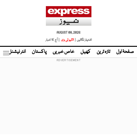
AUGUST 08, 2026
اشتہار لگائیں |
لائیو ٹی وی
| آج کا اخبار
صفحۂ اول
تازہ ترین
کھیل
خاص خبریں
پاکستان
انٹر نیشنل
ٹا