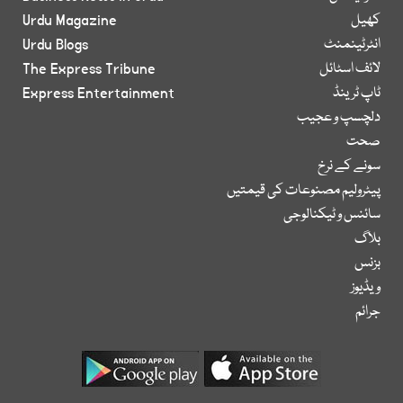
کھیل
Urdu Magazine
انٹرٹینمنٹ
Urdu Blogs
لائف اسٹائل
The Express Tribune
ٹاپ ٹرینڈ
Express Entertainment
دلچسپ و عجیب
صحت
سونے کے نرخ
پیٹرولیم مصنوعات کی قیمتیں
سائنس و ٹیکنالوجی
بلاگ
بزنس
ویڈیوز
جرائم