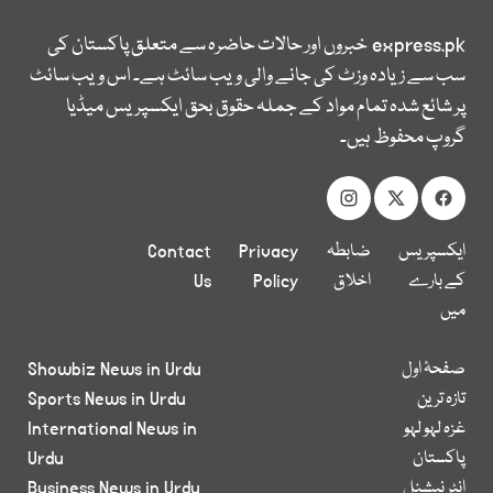
express.pk
خبروں اور حالات حاضرہ سے متعلق پاکستان کی
سب سے زیادہ وزٹ کی جانے والی ویب سائٹ ہے۔ اس ویب سائٹ
پر شائع شدہ تمام مواد کے جملہ حقوق بحق ایکسپریس میڈیا
گروپ محفوظ ہیں۔
ایکسپریس
ضابطہ
Privacy
Contact
کے بارے
اخلاق
Policy
Us
میں
صفحۂ اول
Showbiz News in Urdu
تازہ ترین
Sports News in Urdu
غزہ لہو لہو
International News in
پاکستان
Urdu
انٹر نیشنل
Business News in Urdu