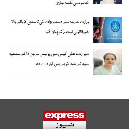
خصوصی نغمہ جاری
وزارت خارجہ سے دستاویزات کی تصدیق کروانے والا
غیرقانونی نیٹ ورک پکڑا گیا
میر رضا علی کیس میں پولیس سرجن ڈاکٹر سمعیہ
سید نے خود کو بے بس قرار دے دیا