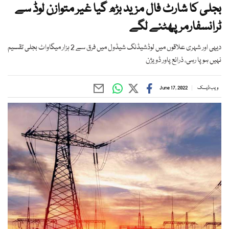
بجلی کا شارٹ فال مزید بڑھ گیا غیر متوازن لوڈ سے
ٹرانسفارمرپھٹنے لگے
دیہی اور شہری علاقوں میں لوڈشیڈنگ شیڈول میں فرق سے 2 ہزار میگاواٹ بجلی تقسیم
نہیں ہوپا رہی، ذرائع پاور ڈویژن
ویب ڈیسک
June 17, 2022