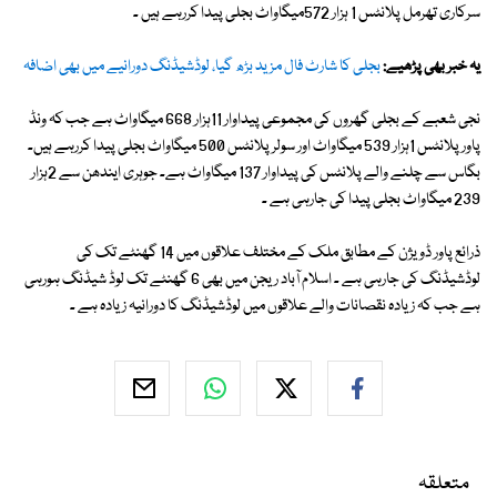
سرکاری تھرمل پلانٹس 1 ہزار 572میگاواٹ بجلی پیدا کررہے ہیں ۔
یہ خبر بھی پڑھیے:
بجلی کا شارٹ فال مزید بڑھ گیا، لوڈشیڈنگ دورانیے میں بھی اضافہ
نجی شعبے کے بجلی گھروں کی مجموعی پیداوار 11ہزار 668 میگاواٹ ہے جب کہ ونڈ
پاور پلانٹس 1ہزار 539 میگاواٹ اور سولرپلانٹس 500 میگاواٹ بجلی پیدا کررہے ہیں۔
بگاس سے چلنے والے پلانٹس کی پیداوار 137 میگاواٹ ہے۔ جوہری ایندھن سے 2ہزار
239 میگاواٹ بجلی پیدا کی جارہی ہے ۔
ذرائع پاور ڈویژن کے مطابق ملک کے مختلف علاقوں میں 14 گھنٹے تک کی
لوڈشیڈنگ کی جارہی ہے ۔ اسلام آباد ریجن میں بھی 6 گھنٹے تک لوڈ شیڈنگ ہورہی
ہے جب کہ زیادہ نقصانات والے علاقوں میں لوڈشیڈنگ کا دورانیہ زیادہ ہے ۔
متعلقہ