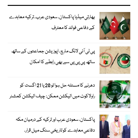
بھارتی میڈیا پاکستان، سعودی عرب، ترکیہ معاہدے
کے دفاعی فوائد کا معترف
پی ٹی آئی لانگ مارچ، اپوزیشن جماعتوں کے ساتھ
ساتھ پی پی پی سے بھی رابطے کا امکان
دھرنے کا مسئلہ حل ہوا تو 20 یا 21 اگست کو
راولاکوٹ میں الیکشن ممکن: چیف الیکشن کمشنر
پاکستان، سعودی عرب اور ترکیہ کے درمیان مکہ
دفاعی معاہدے کو تاریخی سنگ میل قرار،