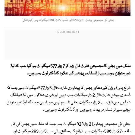
بجلی کی مجموعی پیداوار 21 ہزار923 اور طلب 27 ہزار 500میگاواٹ ہے (فوٹو فائل)
ملک میں بجلی کا مجموعی شارٹ فال بڑھ کر 7 ہزار 577 میگاواٹ ہو گیا جب کہ لوڈ
غیر متوازن ہونے سے ٹرانسفارمر پھٹنے کے علاوہ کنڈکٹر ٹوٹ رہے ہیں۔
ذرائع پاور ڈویژن کے مطابق بجلی کا پیداواری شارٹ فال 5ہزار577 میگاواٹ ہے جب کہ
ڈسٹری بیوشن شارٹ فال 2ہزار میگاواٹ ہے۔ دیہی اور شہری علاقوں میں لوڈشیڈنگ
شیڈول میں فرق سے 2 ہزار میگاواٹ بجلی تقسیم نہیں ہوپا رہی جب کہ لوڈ غیر متوازن
ہونے سے ٹرانسفارمر پھٹ رہے ہیں اور کنڈکٹر ٹوٹ رہے ہیں۔
بجلی کی مجموعی پیداوار 21 ہزار923 میگاواٹ ہے جب کہ ملک میں بجلی کی کل
طلب 27 ہزار 500میگاواٹ ہے۔ ذرائع کے مطابق پانی سے 5 ہزار 269 میگاواٹ اور