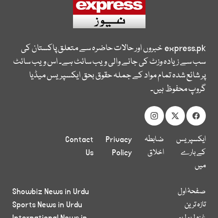
express.pk
خبروں اور حالات حاضرہ سے متعلق پاکستان کی
سب سے زیادہ وزٹ کی جانے والی ویب سائٹ ہے۔ اس ویب سائٹ
پر شائع شدہ تمام مواد کے جملہ حقوق بحق ایکسپریس میڈیا
گروپ محفوظ ہیں۔
ایکسپریس
ضابطہ
Privacy
Contact
کے بارے
اخلاق
Policy
Us
میں
صفحۂ اول
Showbiz News in Urdu
تازہ ترین
Sports News in Urdu