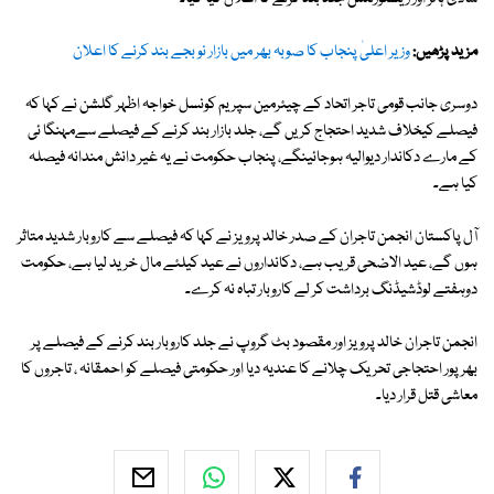
مزید پڑھیں:
وزیر اعلیٰ پنجاب کا صوبہ بھر میں بازار نو بجے بند کرنے کا اعلان
دوسری جانب قومی تاجر اتحاد کے چیئرمین سپریم کونسل خواجہ اظہر گلشن نے کہا کہ
فیصلے کیخلاف شدید احتجاج کریں گے، جلد بازار بند کرنے کے فیصلے سےمہنگا ئی
کے مارے دکاندار دیوالیہ ہوجائینگے، پنجاب حکومت نے یہ غیر دانش مندانہ فیصلہ
کیا ہے۔
آل پاکستان انجمن تاجران کے صدر خالد پرویز نے کہا کہ فیصلے سے کاروبار شدید متاثر
ہوں گے، عید الاضحی قریب ہے، دکانداروں نے عید کیلئے مال خرید لیا ہے، حکومت
دوہفتے لوڈشیڈنگ برداشت کر لے کاروبار تباہ نہ کرے۔
انجمن تاجران خالد پرویز اور مقصود بٹ گروپ نے جلد کاروبار بند کرنے کے فیصلے پر
بھرپور احتجاجی تحریک چلانے کا عندیہ دیا اور حکومتی فیصلے کو احمقانہ ، تاجروں کا
معاشی قتل قرار دیا۔