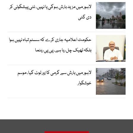
لاہور میں مزید بارش ہوگی یا نہیں، نئی پیشگوئی کر
دی گئی
حکومت اعلامیہ جاری کرے کہ سسٹم تباہ نہیں ہوا
بلکہ ٹھیک چل رہا ہے، پی پی رہنما
لاہور میں بارش سے گرمی کا زور ٹوٹ گیا، موسم
خوشگوار