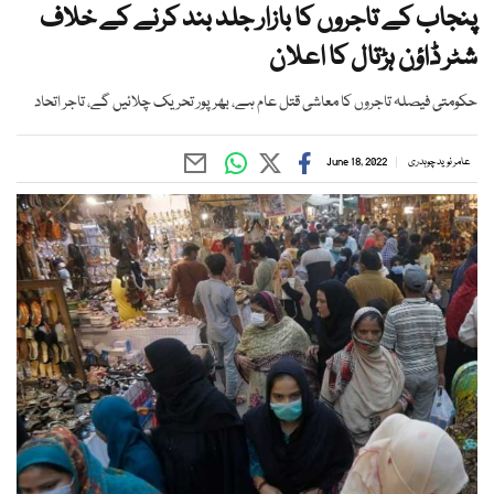
پنجاب کے تاجروں کا بازار جلد بند کرنے کے خلاف
شٹر ڈاؤن ہڑتال کا اعلان
حکومتی فیصلہ تاجروں کا معاشی قتل عام ہے، بھرپور تحریک چلائیں گے، تاجر اتحاد
عامر نوید چوہدری
June 18, 2022