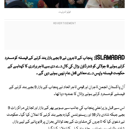
فوٹو انٹرنیٹ
ISLAMABAD:
پنجاب کے تاجروں نے 9 بجے بازار بند کرنے کے فیصلہ کو مسترد
کرتے ہوئے 8 جولائی کو شٹر ڈاؤن ہڑال کی کال دے دی ہے،تاجر برادری کا کہناہے کے
حکومت فیصلہ واپس دے معاشی قتل عام نہیں ہونے دیں گے ۔
آل پاکستان انجمن تاجران اور قومی تاجر اتحاد نے پنجاب کے بازار 9 بجے بند کرنے کے
فیصلے کو مسترد کرتے ہوئے ہڑتال کا عندیہ دیا تھا۔
اس سے قبل وزیراعلیٰ پنجاب کی جانب سے صوبے بھر کے بازار اور تجارتی مراکز رات 9
بجے جبکہ شادی ہالز 10 اور ریسٹورنٹس گیارہ بجے بند کرنے کا اعلان کیا گیا۔ حکومت
نے دعویٰ کیا کہ تاجروں کی مشاورت کے بعد توانائی بحران پر قابو پانے کے لیے بازار،
شادی ہالز اور ریسٹورنٹس جلد بند کرنے کا اعلان کیا گیا۔