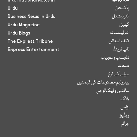
غزہ لہو لہو
International News in
پاکستان
Urdu
انٹر نیشنل
Business News in Urdu
کھیل
Urdu Magazine
انٹرٹینمنٹ
Urdu Blogs
لائف اسٹائل
The Express Tribune
ٹاپ ٹرینڈ
Express Entertainment
دلچسپ و عجیب
صحت
سونے کے نرخ
پیٹرولیم مصنوعات کی قیمتیں
سائنس و ٹیکنالوجی
بلاگ
بزنس
ویڈیوز
جرائم