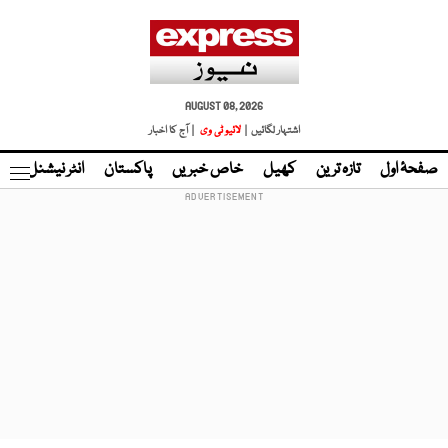
AUGUST 08, 2026
اشتہار لگائیں |
لائیو ٹی وی
| آج کا اخبار
صفحۂ اول
تازہ ترین
کھیل
خاص خبریں
پاکستان
انٹر نیشنل
ٹا