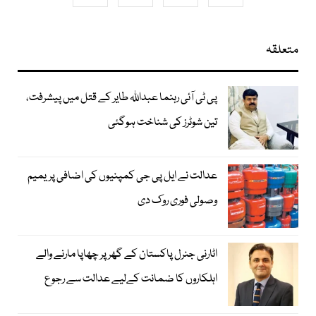
متعلقہ
پی ٹی آئی رہنما عبداللہ طایر کے قتل میں پیشرفت،
تین شوٹرز کی شناخت ہوگئی
عدالت نے ایل پی جی کمپنیوں کی اضافی پریمیم
وصولی فوری روک دی
اٹارنی جنرل پاکستان کے گھر پر چھاپا مارنے والے
اہلکاروں کا ضمانت کےلیے عدالت سے رجوع