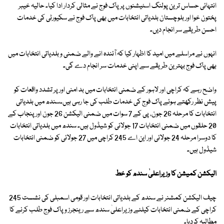
انتہائی حساس ترین پولنگ اسٹیشنوں پر پاک فوج نے مثالی کردار ادا کیا۔ حالیہ خیبر
پختون خوا اور بلوچستان بلدیاتی انتخابات میں بھی پاک فوج نے سکیورٹی کی خدمات
احسن طریقے سر انجام دیں۔
انہوں نے مراسلے میں امید کا اظہار کیا کہ آئندہ انے والے ضمنی و بلدیاتی انتخابات میں
بھی پاک فوج بہترین طریقے سے اپنی خدمات سر انجام دے گی۔
واضح رہے کہ کراچی اور لاہور کے ضمنی انتخابات میں بد امنی اور پر تشدد واقعات کو
پیش نظر رکھتے ہوئے پاک فوج کی خدمات طلب کی جا رہی ہیں۔سندھ میں بلدیاتی
انتخابات کا مرحلہ 26 جون، پی کے 7 سوات میں ضمنی الیکشن 26 جون اور پنجاب کے
20 حلقوں میں ضمنی انتخابات 17 جولائی کو شیڈول ہیں۔ سندھ میں بلدیاتی انتخابات
کا دوسرا مرحلہ 24 جولائی اور این اے 245 کراچی میں 27 جولائی کو ضمنی انتخابات
شیڈول ہیں۔
الیکشن کمیشن کا وزیراعلیٰ سندھ کو خط
چیف الیکشن کمشنر نے سندھ کے بلدیاتی انتخابات اور قومی اسمبلی کی نشست 245
کراچی کے ضمنی انتخابات کیلئے وزیراعلیٰ سندھ سے رینجرز و پاک فوج طلب کرنے کا
مطالبہ کردیا۔