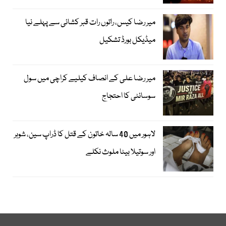
میر رضا کیس، راتوں رات قبر کشائی سے پہلے نیا
میڈیکل بورڈ تشکیل
میر رضا علی کے انصاف کیلیے کراچی میں سول
سوسائٹی کا احتجاج
لاہور میں 40 سالہ خاتون کے قتل کا ڈراپ سین، شوہر
اور سوتیلا بیٹا ملوث نکلے