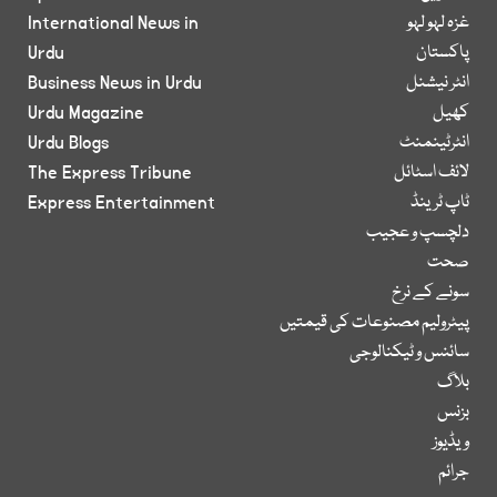
غزہ لہو لہو
International News in
پاکستان
Urdu
انٹر نیشنل
Business News in Urdu
کھیل
Urdu Magazine
انٹرٹینمنٹ
Urdu Blogs
لائف اسٹائل
The Express Tribune
ٹاپ ٹرینڈ
Express Entertainment
دلچسپ و عجیب
صحت
سونے کے نرخ
پیٹرولیم مصنوعات کی قیمتیں
سائنس و ٹیکنالوجی
بلاگ
بزنس
ویڈیوز
جرائم