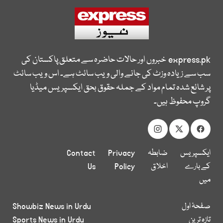
express.pk
خبروں اور حالات حاضرہ سے متعلق پاکستان کی
سب سے زیادہ وزٹ کی جانے والی ویب سائٹ ہے۔ اس ویب سائٹ
پر شائع شدہ تمام مواد کے جملہ حقوق بحق ایکسپریس میڈیا
گروپ محفوظ ہیں۔
ایکسپریس
ضابطہ
Privacy
Contact
کے بارے
اخلاق
Policy
Us
میں
صفحۂ اول
Showbiz News in Urdu
تازہ ترین
Sports News in Urdu