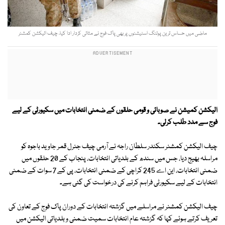
ماضی میں حساس ترین پولنگ اسٹیشنوں پر بھی پاک فوج نے مثالی کردار ادا کیا، چیف الیکشن کمشنر
الیکشن کمیشن نے صوبائی و قومی حلقوں کے ضمنی انتخابات میں سکیورٹی کے لیے
فوج سے مدد طلب کرلی۔
چیف الیکشن کمشنر سکندر سلطان راجہ نے آرمی چیف جنرل قمر جاوید باجوہ کو
مراسلہ بھیج دیا، جس میں سندھ کے بلدیاتی انتخابات، پنجاب کے 20 حلقوں میں
ضمنی انتخابات، این اے 245 کراچی کے ضمنی انتخابات، پی کے 7 سوات کے ضمنی
انتخابات کے لیے سکیورٹی فراہم کرنے کی درخواست کی گئی ہے۔
چیف الیکشن کمشنر نے مراسلے میں گزشتہ انتخابات کے دوران پاک فوج کے تعاون کی
تعریف کرتے ہوئے کہا کہ گزشتہ عام انتخابات سمیت ضمنی و بلدیاتی الیکشن میں