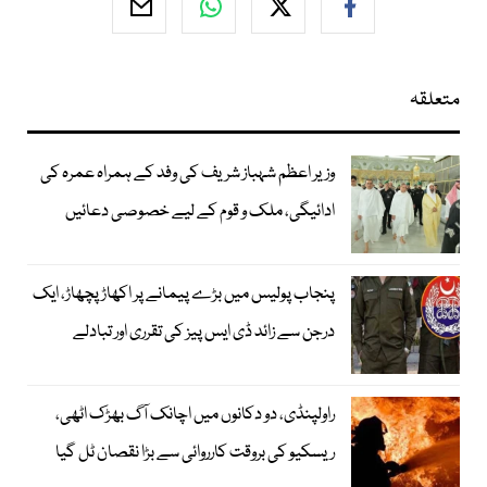
متعلقہ
وزیر اعظم شہباز شریف کی وفد کے ہمراہ عمرہ کی
ادائیگی، ملک و قوم کے لیے خصوصی دعائیں
پنجاب پولیس میں بڑے پیمانے پر اکھاڑ پچھاڑ، ایک
درجن سے زائد ڈی ایس پیز کی تقرری اور تبادلے
راولپنڈی، دو دکانوں میں اچانک آگ بھڑک اٹھی،
ریسکیو کی بروقت کارروائی سے بڑا نقصان ٹل گیا