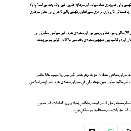
 والی کاروباری شخصیات اور سرمایہ کاروں کے ایک وفد نے اسلام آباد
کستانی کاروباری برادری سے تعلق رکھنے والے تاجران اور اعلیٰ سرکاری
اس موقع پر شہباز شریف نے کہا کہ پاکستان اور سعودی عرب کے تعلقات پچھلے 75 سالوں میں مثالی رہے ہیں اور سعودی عرب نے سیاسی، سفارتی اور
ان اور دو قالب ہیں، مجھے سعودی وفد سے ملاقات کرتے ہوئے بہت
نے اور معاشی تعلقات مزید بہتر بنانے کے لیے روڈ میپ بنایا جائے،
ب نے حالیہ سالوں میں بہت ترقی کی ہے اور سعودی عرب نے اپنے اسلامی
تمام مسائل حل کرنے کیلئے ہنگامی بنیادوں پر اقدامات کے جائیں،
رے کے تجربات سے مستفید ہو سکتی ہیں۔