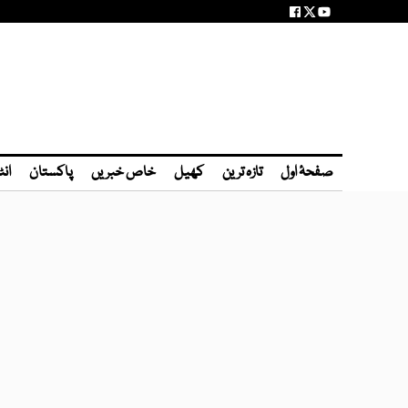
صفحۂ اول
تازہ ترین
کھیل
خاص خبریں
پاکستان
انٹ