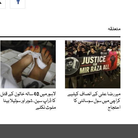
متعلقہ
میر رضا علی کے انصاف کیلیے
لاہور میں 40 سالہ خاتون کے قتل
کراچی میں سول سوسائٹی کا
کا ڈراپ سین، شوہر اور سوتیلا بیٹا
احتجاج
ملوث نکلے