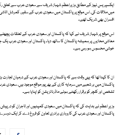
ایکسپریس نیوز کے مطابق وزیراعظم شہباز شریف سے سعودی عرب سے تعلق رکھنے
میں ملاقات کی، اس موقع پر پاکستان میں سعودی عرب کے سفیر، کمرشل اتاشی، پا
افسران بھی شریک تھے۔
معاشی محازوں پر ہمیشہ پاکستان کا ساتھ دیا۔ پاکستان اور سعودی عرب یک ج
خوشی محسوس ہو رہی ہے۔
ان کا کہنا تھا کہ یہی وقت ہے کہ پاکستان اور سعودی عرب کے درمیان تجارت بڑھا
پاکستان میں ہر شعبے میں سرمایہ کاری کے بھرپور مواقع موجود ہیں، سعودی عر
تشخص اور کلچر کو برقرار رکھتے ہوئے ماڈرنائزیشن کو اپنایا ہے۔
وزیرِ اعظم نے ہدایت کی کہ پاکستان میں سعودی کمپنیوں اور تاجران کو درپیش 
پاکستان اور سعودی عرب کی کاروباری برادری تعاون کو فروغ دے کر ایک دوس