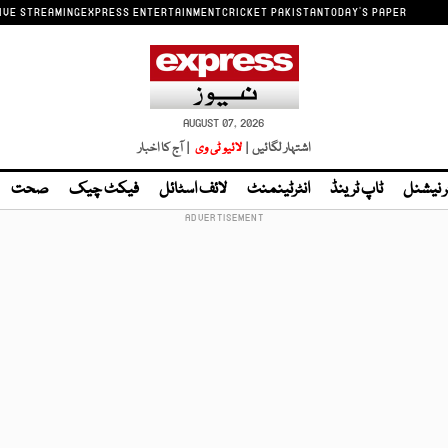
IVE STREAMING
EXPRESS ENTERTAINMENT
CRICKET PAKISTAN
TODAY'S PAPER
AUGUST 07, 2026
اشتہار لگائیں |
لائیو ٹی وی
| آج کا اخبار
ر نیشنل
ٹاپ ٹرینڈ
انٹرٹینمنٹ
لائف اسٹائل
فیکٹ چیک
صحت