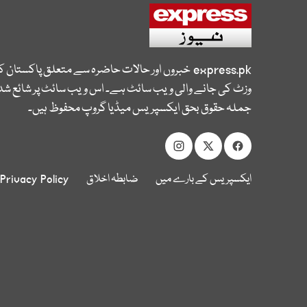
express.pk
خبروں اور حالات حاضرہ سے متعلق پاکستان 
وزٹ کی جانے والی ویب سائٹ ہے۔ اس ویب سائٹ پر شائع شدہ
جملہ حقوق بحق ایکسپریس میڈیا گروپ محفوظ ہیں۔
ایکسپریس کے بارے میں
ضابطہ اخلاق
Privacy Policy