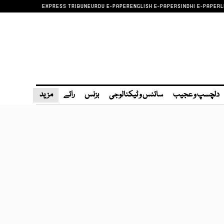
EXPRESS TRIBUNE
URDU E-PAPER
ENGLISH E-PAPER
SINDHI E-PAPER
L
دلچسپ و عجیب
سائنس و ٹیکنالوجی
بزنس
رائے
مزید