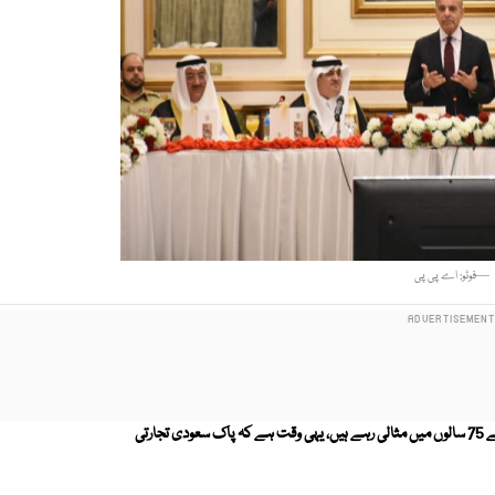
—فوٹو: اے پی پی
وزیراعظم شہباز شریف کا کہنا ہے کہ پاکستان اور سعودی عرب کے روابط پچھلے 75 سالوں میں مثالی رہے ہیں، یہی وقت ہے کہ پاک سعودی تجارتی