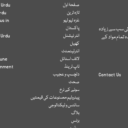
صفحۂ اول
 Urdu
تازہ ترین
rdu
غزہ لہو لہو
ws in
پاکستان
کی سب سے زیادہ
انٹر نیشنل
 Urdu
 تمام مواد کے
کھیل
انٹرٹینمنٹ
لائف اسٹائل
bune
ٹاپ ٹرینڈ
inment
دلچسپ و عجیب
Contact Us
صحت
سونے کے نرخ
پیٹرولیم مصنوعات کی قیمتیں
سائنس و ٹیکنالوجی
بلاگ
بزنس