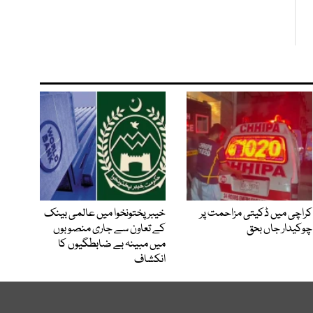
کراچی میں ڈکیتی مزاحمت پر
خیبرپختونخوا میں عالمی بینک
چوکیدار جاں بحق
کے تعاون سے جاری منصوبوں
میں مبینہ بے ضابطگیوں کا
انکشاف