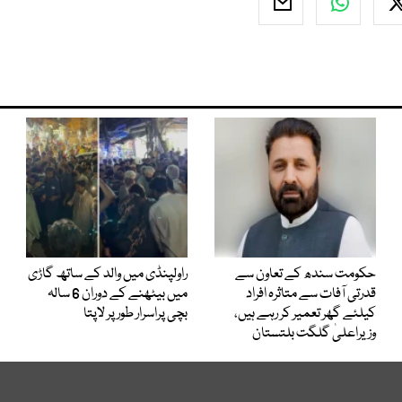
حکومت سندھ کے تعاون سے
راولپنڈی میں والد کے ساتھ گاڑی
قدرتی آفات سے متاثرہ افراد
میں بیٹھنے کے دوران 6 سالہ
کیلئے گھر تعمیر کر رہے ہیں،
بچی پراسرار طور پر لاپتا
وزیراعلیٰ گلگت بلتستان