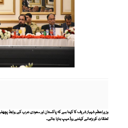
تعلقات کو بڑھانے کیلئے روڈ میپ بنایا جائے۔