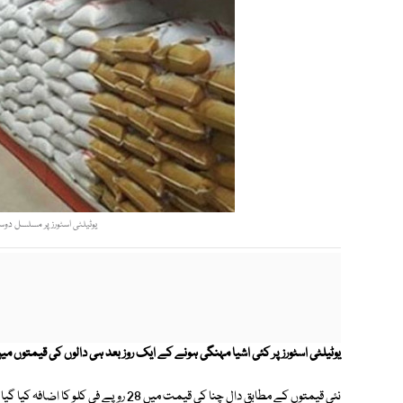
یوٹیلٹی اسٹورز پر مسلسل دوسر
یوٹیلٹی اسٹورز پر کئی اشیا مہنگی ہونے کے ایک روز بعد ہی دالوں کی قیمتوں میں 