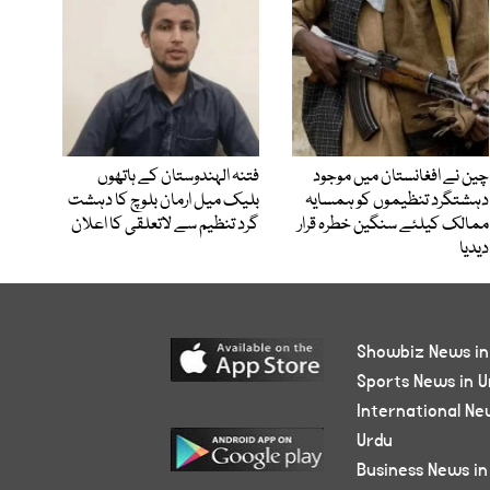
چین نے افغانستان میں موجود
فتنہ الہندوستان کے ہاتھوں
دہشتگرد تنظیموں کو ہمسایہ
بلیک میل ارمان بلوچ کا دہشت
ممالک کیلئے سنگین خطرہ قرار
گرد تنظیم سے لاتعلقی کا اعلان
دیدیا
Showbiz News in
Sports News in U
International Ne
Urdu
Business News in