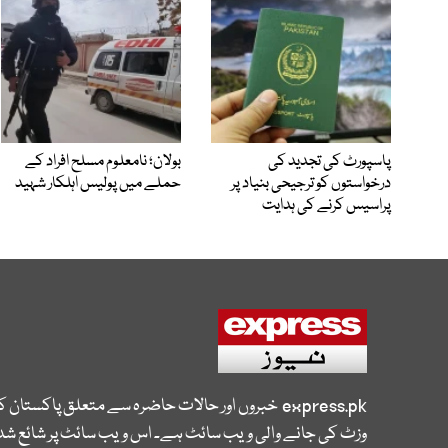
پاسپورٹ کی تجدید کی
بولان؛ نامعلوم مسلح افراد کے
درخواستوں کو ترجیحی بنیاد پر
حملے میں پولیس اہلکار شہید
پراسیس کرنے کی ہدایت
express.pk
خبروں اور حالات حاضرہ سے متعلق پاکستان 
وزٹ کی جانے والی ویب سائٹ ہے۔ اس ویب سائٹ پر شائع شدہ