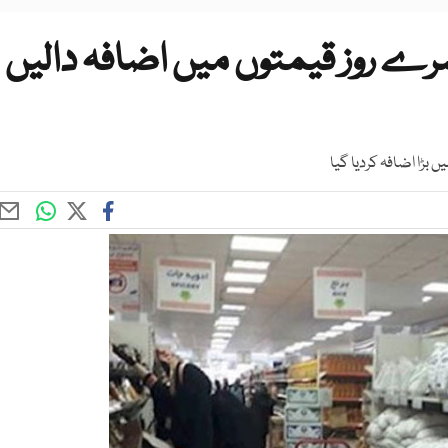
سرے روز قیمتوں میں اضافہ دالیں
 بڑا اضافہ کردیا گیا