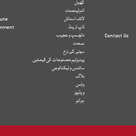
کھیل
انٹرٹینمنٹ
لائف اسٹائل
bune
ٹاپ ٹرینڈ
inment
دلچسپ و عجیب
Contact Us
صحت
سونے کے نرخ
پیٹرولیم مصنوعات کی قیمتیں
سائنس و ٹیکنالوجی
بلاگ
بزنس
ویڈیوز
جرائم