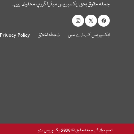
جملہ حقوق بحق ایکسپریس میڈیا گروپ محفوظ ہیں۔
ایکسپریس کے بارے میں
ضابطہ اخلاق
Privacy Policy
تمام مواد کے جملہ حقوق © 2026 ایکسپریس اردو