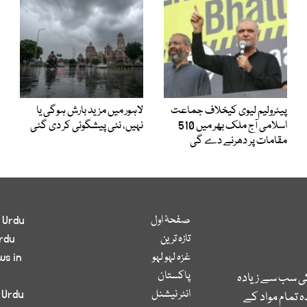
پیٹرولیم لیوی کیخلاف جماعت
لاہور میں مزید بارش ہوگی یا
اسلامی آج ملک بھر میں 510
نہیں، نئی پیشگوئی کر دی گئی
مقامات پر دھرنے دے گی
صفحۂ اول
 Urdu
تازہ ترین
rdu
غزہ لہو لہو
ws in
پاکستان
کی سب سے زیادہ
انٹر نیشنل
 Urdu
 تمام مواد کے