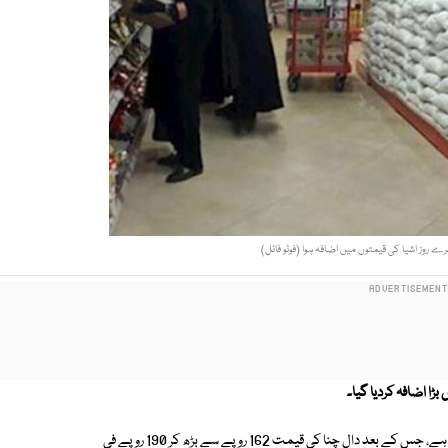
ے روز اشیا کی قیمتوں میں اضافہ ہوا (فوٹو فائل)
بڑا اضافہ کردیا گیا۔
نئی قیمتوں کے مطابق دال چنا کی قیمت میں 28 روپے فی کلو کا اضافہ کیا گیا ہے، جس کے بعد دال چنا کی قیمت 162 روپے سے بڑھ کر 190 روپے فی