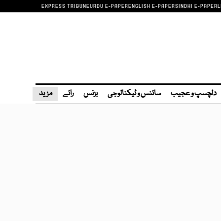
EXPRESS TRIBUNE
URDU E-PAPER
ENGLISH E-PAPER
SINDHI E-PAPER
L
دلچسپ و عجیب
سائنس و ٹیکنالوجی
بزنس
رائے
مزید