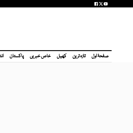
صفحۂ اول
تازہ ترین
کھیل
خاص خبریں
پاکستان
انٹ