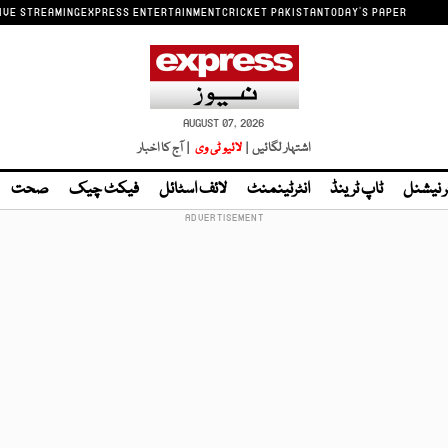
IVE STREAMING
EXPRESS ENTERTAINMENT
CRICKET PAKISTAN
TODAY'S PAPER
AUGUST 07, 2026
اشتہار لگائیں |
لائیو ٹی وی
| آج کا اخبار
ر نیشنل
ٹاپ ٹرینڈ
انٹرٹینمنٹ
لائف اسٹائل
فیکٹ چیک
صحت