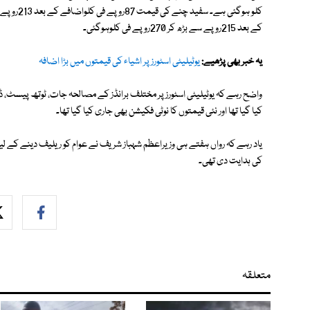
کے بعد 215روپے سے بڑھ کر 270روپے فی کلوہوگئی۔
یہ خبر بھی پڑھیے:
یوٹیلیٹی اسٹورز پر اشیاء کی قیمتوں میں بڑا اضافہ
واضح رہے کہ یوٹیلیٹی اسٹورز پر مختلف برانڈز کے مصالحہ جات، ٹوتھ پیسٹ، ڈ
کیا گیا تھا اور نئی قیمتوں کا نوٹی فکیشن بھی جاری کیا گیا تھا۔
یاد رہے کہ رواں ہفتے ہی وزیراعظم شہباز شریف نے عوام کو ریلیف دینے کے لیے ی
کی ہدایت دی تھی۔
متعلقہ