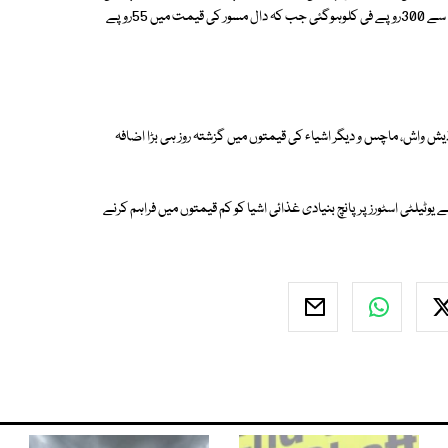
کلو ہوگئی ہے۔ سفید چنے کی قیمت 87روپے فی کلواضافے کے بعد 213روپے سے 300روپے فی کلوہوگئی جب کہ دال مسور کی قیمت میں 55روپے
یش واش، ماچس و دیگر اشیاء کی قیمتوں میں گزشتہ روز ہی بڑا اضافہ
وٹیلٹی اسٹورز پر پانچ بنیادی غذائی اشیا کو کم قیمتوں میں فراہم کرنے