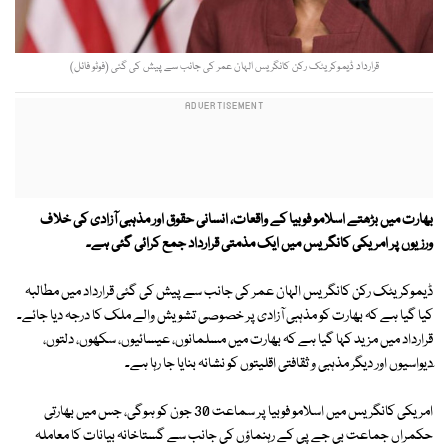
قرارداد ڈیموکریٹک رکن کانگریس الہان عمر کی جانب سے پیش کی گئی (فوٹو فائل)
بھارت میں بڑھتے اسلامو فوبیا کے واقعات، انسانی حقوق اور مذہبی آزادی کی خلاف
ورزیوں پر امریکی کانگریس میں ایک مذمتی قرارداد جمع کرائی گئی ہے۔
ڈیموکریٹک رکن کانگریس الہان عمر کی جانب سے پیش کی گئی قرارداد میں مطالبہ
کیا گیا ہے کہ بھارت کو مذہبی آزادی پر خصوصی تشویش والے ملک کا درجہ دیا جائے۔
قرارداد میں مزید کہا گیا ہے کہ بھارت میں مسلمانوں، عیسائیوں، سکھوں، دلتوں،
ٓدیواسیوں اور دیگر مذہبی و ثقافتی اقلیتوں کو نشانہ بنایا جا رہا ہے۔
امریکی کانگریس میں اسلامو فوبیا پر سماعت 30 جون کو ہوگی، جس میں بھارتی
حکمراں جماعت بی جے پی کے رہنماؤں کی جانب سے گستاخانہ بیانات کا معاملہ