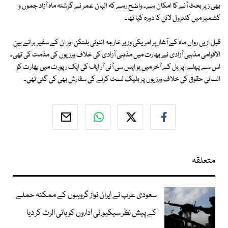
بھی زیر بحث آنے کا امکان ہے۔ واضح رہے کہ الہان عمر نے گزشتہ ماہ آزاد جموں و
کشمیر میں کنٹرول لائن کا دورہ کیا تھا۔
قبل ازیں رواں ماہ کے آغاز پر امریکی وزیر خارجہ انٹونی بلنکن اور ان کے سفیر برائے بین
الاقوامی مذہبی آزادی نے بھارت میں مذہبی آزادی کی خلاف ورزیوں کی مذمت کی تھی۔
اس سے پہلے اپریل کے آخر میں یو ایس سی آئی آر ایف کی ایک رپورٹ میں بھارت کو
انسانی حقوق کی خلاف ورزیوں پر بلیک لسٹ کرنے کی سفارش بھی کی گئی تھی۔
متعلقہ
سعودی عرب نے ایران نواز گروہوں کے ممکنہ حملے
کے پیش نظر سیکیورٹی اداروں کو ہائی الرٹ کر دیا