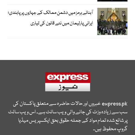
آبنائے ہرمز میں دشمن ممالک کے جہازوں پر پابندی؛
ایرانی پارلیمان میں نئے قانون کی تیاری
express.pk
خبروں اور حالات حاضرہ سے متعلق پاکستان کی
سب سے زیادہ وزٹ کی جانے والی ویب سائٹ ہے۔ اس ویب سائٹ
پر شائع شدہ تمام مواد کے جملہ حقوق بحق ایکسپریس میڈیا
گروپ محفوظ ہیں۔