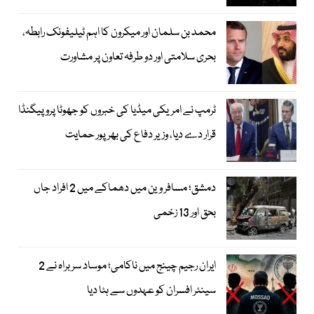
محمد بن سلمان اور میکرون کا اہم ٹیلیفونک رابطہ،
بحری سلامتی اور دو طرفہ تعاون پر مشاورت
ٹرمپ نے امریکی میڈیا کی خبروں کو جھوٹا پروپیگنڈا
قرار دے دیا، وزیر دفاع کی بھرپور حمایت
دمشق؛ مسافر وین میں دھماکے میں 2 افراد جاں
بحق اور 13 زخمی
ایران رجیم چینج میں ناکامی؛ موساد سربراہ نے 2
سینئر افسران کو عہدوں سے ہٹا دیا