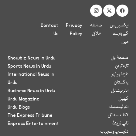
ایکسپریس
ضابطہ
Privacy
Contact
کے بارے
اخلاق
Policy
Us
میں
صفحۂ اول
Showbiz News in Urdu
تازہ ترین
Sports News in Urdu
غزہ لہو لہو
International News in
پاکستان
Urdu
انٹر نیشنل
Business News in Urdu
کھیل
Urdu Magazine
انٹرٹینمنٹ
Urdu Blogs
لائف اسٹائل
The Express Tribune
ٹاپ ٹرینڈ
Express Entertainment
دلچسپ و عجیب