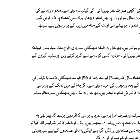
کی ''کوئی صورت نظر نہیں آتی'' کی کیفیت ہوتی ہے۔ تنخواہ بڑھانے کی
ل ہو تو وہاں پر بھی تنخواہ بڑھاو، ورنہ اسی تنخواہ پر کام کریں گے،
نخواہ جو پہلے ہی اونٹ کے منہ میں زیرہ کے برابر ہوتی ہے، سیٹھ
ہوتے ہیں۔ بہرحال یہ طبقہ مہنگائی سے بری طرح متاثر ہوتا ہے، کیونکہ
ہیں آتی۔ خود یہ کسی کو بتانے سے گریز کرتے ہیں اور سفید کپڑوں کے
3۔ مہنگائی سے متاثر ہونے والا آخری طبقہ سرکاری ملازمین ہوتے ہیں، جن کی تنخواہ سال کے بعد 15 فیصد بڑھا کر 150 فیصد مہنگائی کا مداوا کرنے کی
بعد بڑھوتری کی امید ہوتی ہے، اگرچہ آٹے میں نمک کے برابر ہی
 کرنے کی تنخواہ لیتے ہیں۔ بہرحال یہ لوگ بھی مہنگائی سے متاثر ہوتے
اور صرف امرا پر ہے، غریب پر اس کا اثر نہیں پڑے گا، پھر بھی یہ
یک درخت پر دس پرندے بیٹھے ہیں، ایک کو شکار کرنے کےلیے فائر کیا تو
رچہ دس صنعتوں پر لگایا گیا ہے لیکن یہ باقی صنعتوں کےلیے غیر یقینی
ثر غریب کو غریب تر کرے گا۔