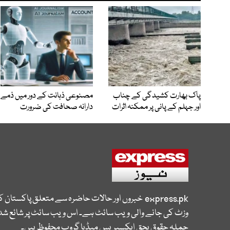
پاک بھارت کشیدگی کے چناب
مصنوعی ذہانت کے دور میں ذمے
اور جہلم کے پانی پر ممکنہ اثرات
دارانہ صحافت کی ضرورت
express.pk
خبروں اور حالات حاضرہ سے متعلق پاکستان 
وزٹ کی جانے والی ویب سائٹ ہے۔ اس ویب سائٹ پر شائع شدہ
جملہ حقوق بحق ایکسپریس میڈیا گروپ محفوظ ہیں۔