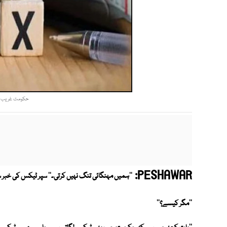
حکومت غریب کش
PESHAWAR:
''ہمیں مہنگائی تنگ نہیں کرتی۔'' سپر ٹیکس کی خبر
''مگر کیسے؟''