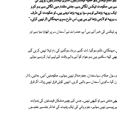
 انکم ٹیکس ہو، خفیہ ٹیکسز ہوں، ظاہری ٹیکسز ہوں، روپے کی
جیسے ہی حکومت ٹیکس لگاتی ہے، جتنی مقدار میں لگاتی ہے ہم کم و
یک روپیہ بڑھائے تو ہم سوا روپیہ بڑھا دیتے ہیں۔ تو حکومت کی طرف
تو لازمی بڑھا تے ہی ہیں، اس طرح ہم پر مہنگائی اثر نہیں کرتی۔''
ر ٹیکس کی خبر آتے ہی آپ حضرات نے آسمان سر پر اٹھایا ہوا ہے اور
، مہنگائی، ظلم ہوگیا، لٹ گئے، برباد ہوگئے کی رام لیلا نہیں کریں گے
بھی کہہ سکتے ہیں ہم عوام کو آنے والے وقت کےلیے تیار کررہے ہوتے
سول حکام، سیاستدان، ججز متاثر نہیں ہوتے۔ حکومتیں آئیں، جائیں، ڈالر
 کیا ساتویں آسمان سے باتیں کریں، انہیں کوئی فرق نہیں پڑتا۔ اگر فرق
 کبھی ملتی ہے تو کبھی نہیں۔ جس کے بچے مشکل فیصلوں کی بدولت
ے پیسے نہیں ہوتے۔ جو بریانی کی ایک پلیٹ کی خاطر جلسے جلوسوں