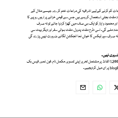
ت کم کرنے کےلیے اشرافیہ کی مراعات ختم کرے، جیسے مثال کے
محتاط اندازے کے مطابق 80 لاکھ سے زائد افراد مفت بجلی استعمال کررہے ہیں جس سے قومی خزانے پر اربوں روپے کا
 محمود و ایاز کو ایک ہی صف میں کھڑا کردیا جائے تو نہ صرف
دد ملے گی۔ اسی طرح مفت پٹرول، مفت ہوائی سفر اور دیگر بہت سی
تو نہ صرف سپر ٹیکس کا خوش نما انجکشن لگانے ضرورت نہیں پڑے گی
ضروری نہیں۔
اگر آپ بھی ہمارے لیے اردو بلاگ لکھنا چاہتے ہیں تو قلم اٹھائیے اور 800 سے 1,200 الفاظ پر مشتمل تحریر اپنی تصویر، مکمل نام، فون نمبر، فیس بک
blog
پر ای میل کردیجیے۔