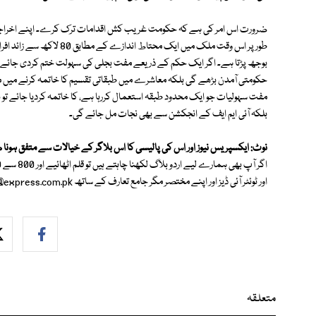
ضرورت اس امر کی ہے کہ حکومت غریب کش اقدامات ترک کرے۔ اپنے اخراجا
طور پر اس وقت ملک میں ایک 
بوجھ پڑتا ہے۔ اگر ایک حکم کے ذریعے مفت بجلی کی سہولت ختم کردی جائے اور
حکومتی آمدن بڑھے گی بلکہ معاشرے میں طبقاتی تقسیم کا خاتمہ کرنے میں م
مفت سہولیات جو ایک محدود طبقہ استعمال کررہا ہے، کا خاتمہ کردیا جائے 
بلکہ آئی ایم ایف کے انجکشن سے بھی نجات مل جائے گی۔
نوٹ: ایکسپریس نیوز اور اس کی پالیسی کا اس بلاگر کے خیالات سے متفق ہونا 
اور ٹوئٹر آئی ڈیز اور اپنے مختصر مگر جامع تعارف کے ساتھ
@express.com.pk
متعلقہ