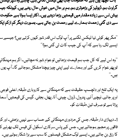
''بات کچھ یوں ہے کہ حکومت جب بھی ٹیکس لگاتی ہے، چاہے وہ سپر ٹیکس ہو،
گراوٹ ہو، ڈیوٹیز کی بڑھوتری ہو، ہم ہر حال میں خوش حال رہتے ہیں، کیونکہ 
بیش اس سے زیادہ مقدار میں قیمتیں بڑھا دیتے ہیں۔ اکثر ایسا ہوتا ہے حکومت ا
سے دی گئی زحمت ہمارے لیے رحمت بن جاتی ہے۔ بصورت دیگر کم ازکم ایک روپیہ 
''مگر پھر کوئی نیا ٹیکس لگنے پر آپ لوگ اس قدر شور کیوں کرتے ہیں؟ جیسے سپ
ایسے لگ رہا ہے کہ آپ کی جیب کاٹ لی گئی ہو؟''
''وہ اس لیے کہ کل جب ہم قیمت بڑھائیں تو عوام شور نہ مچائیں۔ اگر ہم مہنگائی
تو پھر عوام کریں گے اور ہمارے لیے اپنی چیز بیچنا مشکل ہوجائے گا۔ آپ یوں 
ہیں۔''
یہ ایک تلخ اور دلچسپ حقیقت ہے کہ مہنگائی سے کاروباری طبقہ، اعلیٰ فوجی و 
اوپر جائے، نیچے آئے، پٹرول، ڈیزل، چینی، آٹا، پھل، بجلی، گیس کی قیمتیں آسمان
پڑتا ہے تو صرف تین طبقات کو۔
1۔ دیہاڑی دار طبقہ، جس کی مزدوری مہنگائی کے حساب سے نہیں بڑھتی۔ اور
فاقوں پر مجبور ہوجاتے ہیں۔ جس کے پاس سرکاری اسکول کی فیس تک بھرنے ک
کا رزق بن جاتے ہیں۔ ایسے لوگ مشکل فیصلوں کا سب سے بڑا شکار ہوتے ہیں۔