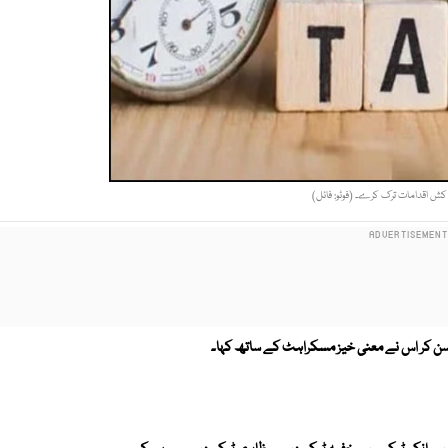
 اقدامات ترک کرے۔ (فوٹو: فائل)
 سن کر اس نے معنی خیز مسکراہٹ کے ساتھ کہا۔