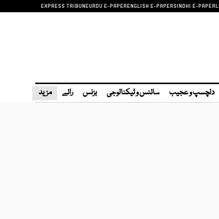
EXPRESS TRIBUNE
URDU E-PAPER
ENGLISH E-PAPER
SINDHI E-PAPER
L
دلچسپ و عجیب
سائنس و ٹیکنالوجی
بزنس
رائے
مزید