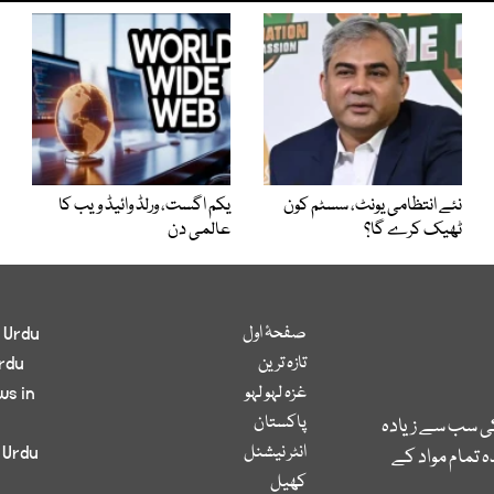
نئے انتظامی یونٹ، سسٹم کون
یکم اگست، ورلڈ وائیڈ ویب کا
ٹھیک کرے گا؟
عالمی دن
صفحۂ اول
 Urdu
تازہ ترین
rdu
غزہ لہو لہو
ws in
پاکستان
کی سب سے زیادہ
انٹر نیشنل
 Urdu
 تمام مواد کے
کھیل