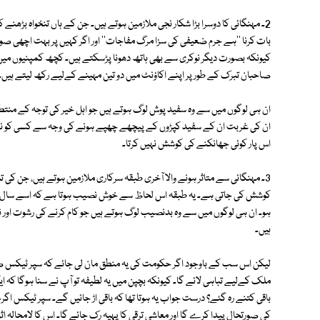
2۔ مہنگائی کا دوسرا بڑا شکار نجی ملازمین ہوتے ہیں۔ جن کے ہاں تنخواہ بڑھنے 
بات کرنا ''ہے جرم ضعیفی کی سزا مرگ مفاجات'' اور اگر کہیں پر بہت اچھی صورت حا
کیونکہ بصورت دیگر نوکری سے بھی ہاتھ دھونا پڑسکتے ہیں۔ کچھ کمپنیوں میں ت
صاحبان تبرک کے طور پر اپنے اکاؤنٹ میں دو تین مہینے کےلیے رکھ لیتے ہیں۔
ان ہی لوگوں میں سے وہ سفید پوش لوگ ہوتے ہیں جو اہل خیر کی توجہ کے منتطر 
ان کی غربت ان کے سفید کپڑوں کے پیچھے چھپے ہونے کی وجہ سے کسی کو نظر ن
اس پار کوئی جھانکنے کی کوشش نہیں کرتا۔
کوشش کی جاتی ہے۔ یہ طبقہ اس لحاظ سے خوش نصیب ہوتا ہے کہ اسے سال کے 
ہو۔ ان ہی لوگوں میں سے وہ بدنصیب لوگ ہوتے ہیں جو کام کرنے کی رشوت اور نہ
ہیں۔
لیکن اس سب کے باوجود اگر حکومت کی یہ منطق مان لی جائے کہ سپر ٹیکس صرف 
ملک کےلیے تباہی لائے گا۔ کیونکہ بچپن میں یہ لطیفہ تو آپ نے سنا ہوگا کہ ا
باقی کتنے رہ گئے؟ درست جواب یہ ہوتا تھا کہ باقی اڑ جائیں گے۔ سپر ٹیکس اگ
کی صورتحال پیدا کرے گا اور معاشی ترقی کا پہیہ رک جائے گا۔ اس کا لامحالہ ا