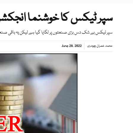
سپر ٹیکس کا خوشنما انجکش
سپر ٹیکس بے شک دس بڑی صنعتوں پر لگایا گیا ہے لیکن یہ باقی صنع
محمد عمران چوہدری
June 28, 2022