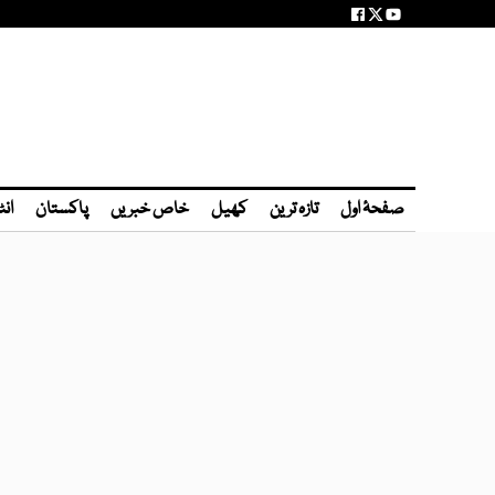
صفحۂ اول
تازہ ترین
کھیل
خاص خبریں
پاکستان
انٹ