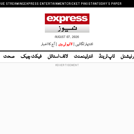
IVE STREAMING
EXPRESS ENTERTAINMENT
CRICKET PAKISTAN
TODAY'S PAPER
AUGUST 07, 2026
اشتہار لگائیں |
لائیو ٹی وی
| آج کا اخبار
ر نیشنل
ٹاپ ٹرینڈ
انٹرٹینمنٹ
لائف اسٹائل
فیکٹ چیک
صحت