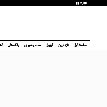
صفحۂ اول
تازہ ترین
کھیل
خاص خبریں
پاکستان
انٹ