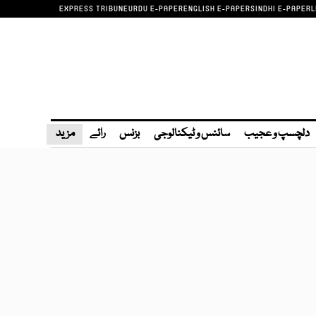
EXPRESS TRIBUNE
URDU E-PAPER
ENGLISH E-PAPER
SINDHI E-PAPER
L
دلچسپ و عجیب
سائنس و ٹیکنالوجی
بزنس
رائے
مزید