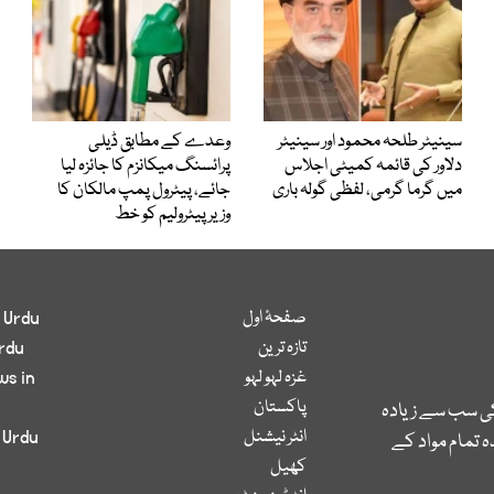
سینیٹر طلحہ محمود اور سینیٹر
وعدے کے مطابق ڈیلی
دلاور کی قائمہ کمیٹی اجلاس
پرائسنگ میکانزم کا جائزہ لیا
میں گرما گرمی، لفظی گولہ باری
جائے، پیٹرول پمپ مالکان کا
وزیرپیٹرولیم کو خط
صفحۂ اول
 Urdu
تازہ ترین
rdu
غزہ لہو لہو
ws in
پاکستان
کی سب سے زیادہ
انٹر نیشنل
 Urdu
 تمام مواد کے
کھیل