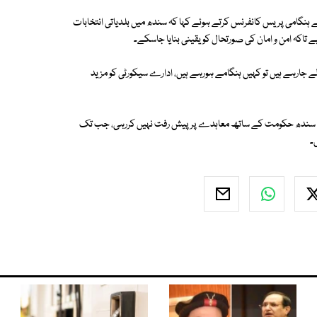
 ہنگامی پریس کانفرنس کرتے ہوئے کہا کہ سندھ میں بلدیاتی انتخابات
ے تاکہ امن و امان کی صورتحال کو یقینی بنایا جاسکے۔
ے جارہے ہیں تو کہیں ہنگامے ہورہے ہیں، ادارے سیکورٹی کو مزید
یا کہ سندھ حکومت کے ساتھ معاہدے پر پیش رفت نہیں کررہی، جب تک
۔