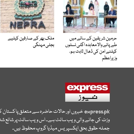
حرمین شریفین کے سائے میں
ملک بھر کے صارفین کیلیے
طے پانے والا معاہدہ اگلی نسلوں
بجلی مہنگی
کیلئے امن کی ڈھال ثابت ہو،
وزیراعظم
express.pk
خبروں اور حالات حاضرہ سے متعلق پاکستان 
وزٹ کی جانے والی ویب سائٹ ہے۔ اس ویب سائٹ پر شائع شدہ
جملہ حقوق بحق ایکسپریس میڈیا گروپ محفوظ ہیں۔