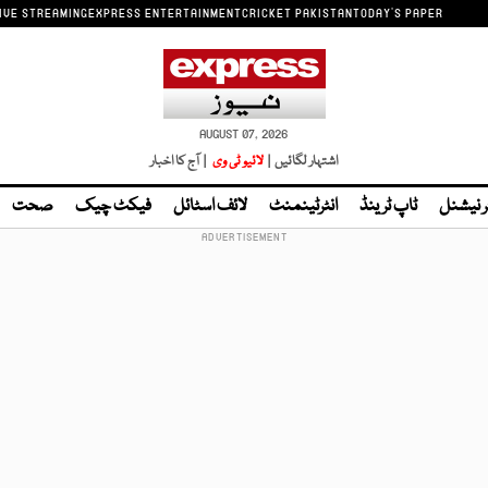
IVE STREAMING
EXPRESS ENTERTAINMENT
CRICKET PAKISTAN
TODAY'S PAPER
AUGUST 07, 2026
اشتہار لگائیں |
لائیو ٹی وی
| آج کا اخبار
ر نیشنل
ٹاپ ٹرینڈ
انٹرٹینمنٹ
لائف اسٹائل
فیکٹ چیک
صحت