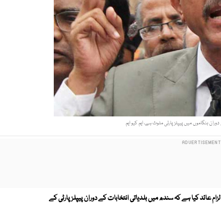
ے دوران ہنگاموں میں پیپلز پارٹی ملوث ہے، ایم کیو ایم
زام عائد کیا ہے کہ سندھ میں بلدیاتی انتخابات کے دوران پیپلز پارٹی کے