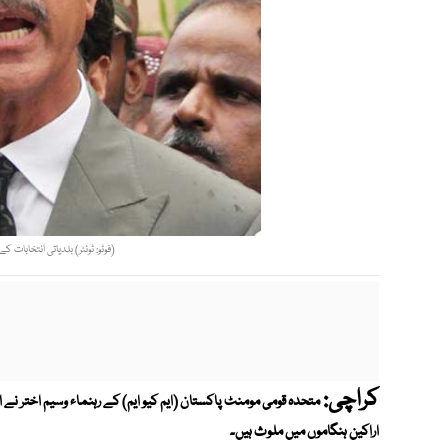
(فوٹو: ٹوئٹر) بلدیاتی انتخابات ک
کراچی:
متحدہ قومی مومنٹ پاکستان (ایم کیو ایم) کے رہنماء وسیم اختر نے ال
اراکین ہنگاموں میں ملوث ہیں۔