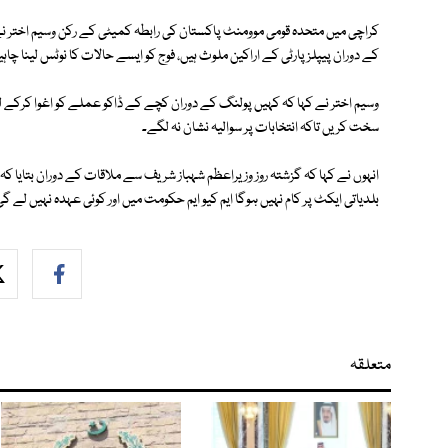
کراچی میں متحدہ قومی موومنٹ پاکستان کی رابطہ کمیٹی کے رکن وسیم اختر نے
کے دوران پیپلزپارٹی کے اراکین ملوث ہیں، فوج کو ایسے حالات کا نوٹس لینا چاہی
وسیم اختر نے کہا کہ کہیں پولنگ کے دوران کچے کے ڈاکو عملے کو اغوا کرکے ل
سخت کریں تاکہ انتخابات پر سوالیہ نشان نہ لگے۔
انہوں نے کہا کہ گزشتہ روز وزیراعظم شہباز شریف سے ملاقات کے دوران بتا
بلدیاتی ایکٹ پر کام نہیں ہوگا ایم کیو ایم حکومت میں اور کوئی عہدہ نہیں لے گی
متعلقہ