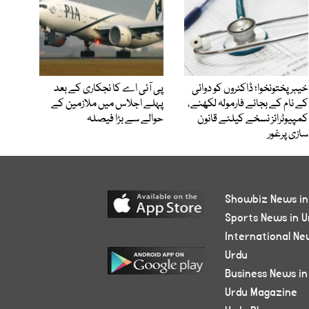
خیبرپختونخوا؛ ڈاکٹروں کو دوائی
پی آئی اے کا نجکاری کے بعد
کے نام کے بجائے فارمولہ لکھنے،
پہلے اجلاس میں ملازمین کے
کمپیوٹرائز نسخے کیلئے قانون
حوالے سے بڑا فیصلہ
سازی پرغور
Showbiz News in
Sports News in U
International Ne
Urdu
Business News in
Urdu Magazine