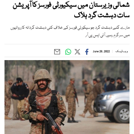
شمالی وزیرستان میں سیکیورٹی فورسز کا آپریشن
سات دہشت گرد ہلاک
مارے گئے دہشت گرد جو سیکورٹی فورسز کے خلاف کئی دہشت گردانہ کارروائیوں
میں سرگرم رہے، آئی ایس پی آر
ویب ڈیسک
June 26, 2022