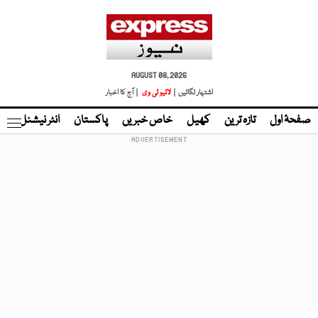
AUGUST 08, 2026
اشتہار لگائیں |
لائیو ٹی وی
| آج کا اخبار
صفحۂ اول
تازہ ترین
کھیل
خاص خبریں
پاکستان
انٹر نیشنل
ٹا