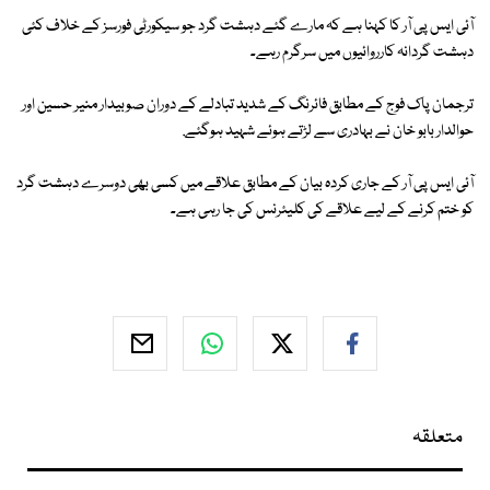
آئی ایس پی آر کا کہنا ہے کہ مارے گئے دہشت گرد جو سیکورٹی فورسز کے خلاف کئی
دہشت گردانہ کارروائیوں میں سرگرم رہے۔
ترجمان پاک فوج کے مطابق فائرنگ کے شدید تبادلے کے دوران صوبیدار منیر حسین اور
حوالدار بابو خان نے بہادری سے لڑتے ہوئے شہید ہوگئے.
آئی ایس پی آر کے جاری کردہ بیان کے مطابق علاقے میں کسی بھی دوسرے دہشت گرد
کو ختم کرنے کے لیے علاقے کی کلیئرنس کی جا رہی ہے۔
متعلقہ