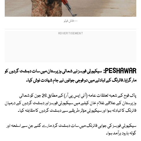
—فائل فوٹو
PESHAWAR:
سیکیورٹی فورسز نے شمالی وزیرستان میں سات دہشت گردوں کو
مار گرایا، فائرنگ کے تبادلے میں دو فوجی جوانوں نے جام شہادت نوش کیا۔
پاک فوج کے شعبہ تعلقات عامہ (آئی ایس پی آر) کے مطابق 26 جون کو شمالی
وزیرستان کے علاقے غلام خان کیلے میں سیکیورٹی فورسز اور دہشت گردوں کے درمیان
فائرنگ کا تبادلہ ہوا اور سیکیورٹی مؤثر طریقے سے دہشت گردوں کا مقابلہ کیا۔
سیکیورٹی فورسز کی جوابی فائرنگ میں سات دہشت گرد مارے گئے جن سے اسلحہ اور
گولہ بارود برآمد ہوا۔