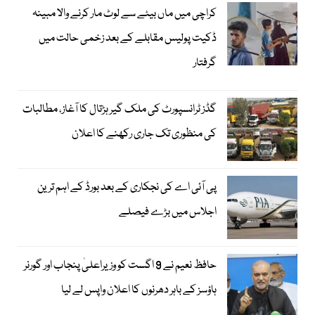
کراچی میں ماں بیٹے سے لوٹ مار کرنے والا مبینہ
ڈکیت پولیس مقابلے کے بعد زخمی حالت میں
گرفتار
گڈز ٹرانسپورٹ کی ملک گیر ہڑتال کا آغاز، مطالبات
کی منظوری تک جاری رکھنے کا اعلان
پی آئی اے کی نجکاری کے بعد بورڈ کے اہم ترین
اجلاس میں بڑے فیصلے
حافظ نعیم نے 9 اگست کو وزیراعلیٰ پنجاب اور گورنر
ہاؤسز کے باہر دھرنوں کا اعلان واپس لے لیا