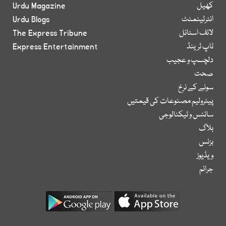
کھیل
Urdu Magazine
انٹرٹینمنٹ
Urdu Blogs
لائف اسٹائل
The Express Tribune
ٹاپ ٹرینڈ
Express Entertainment
دلچسپ و عجیب
صحت
سونے کے نرخ
پیٹرولیم مصنوعات کی قیمتیں
سائنس و ٹیکنالوجی
بلاگ
بزنس
ویڈیوز
جرائم