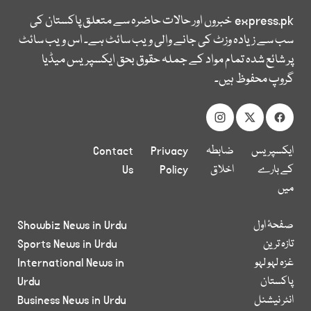
express.pk
خبروں اور حالات حاضرہ سے متعلق پاکستان کی
سب سے زیادہ وزٹ کی جانے والی ویب سائٹ ہے۔ اس ویب سائٹ
پر شائع شدہ تمام مواد کے جملہ حقوق بحق ایکسپریس میڈیا
گروپ محفوظ ہیں۔
ایکسپریس
ضابطہ
Privacy
Contact
کے بارے
اخلاق
Policy
Us
میں
صفحۂ اول
Showbiz News in Urdu
تازہ ترین
Sports News in Urdu
غزہ لہو لہو
International News in
پاکستان
Urdu
انٹر نیشنل
Business News in Urdu