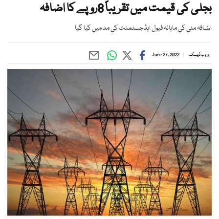
بجلی کی قیمت میں تقریباً 8روپے کا اضافہ
اضافہ مئی کی ماہانہ فیول ایڈجسٹمنٹ کی مد میں کیا گیا
ویب ڈیسک
June 27, 2022