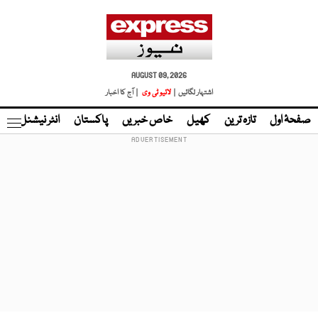
AUGUST 09, 2026
اشتہار لگائیں |
لائیو ٹی وی
| آج کا اخبار
صفحۂ اول
تازہ ترین
کھیل
خاص خبریں
پاکستان
انٹر نیشنل
ٹا