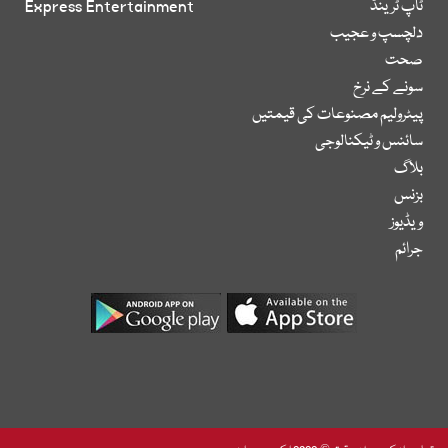
ٹاپ ٹرینڈ
Express Entertainment
دلچسپ و عجیب
صحت
سونے کے نرخ
پیٹرولیم مصنوعات کی قیمتیں
سائنس و ٹیکنالوجی
بلاگ
بزنس
ویڈیوز
جرائم