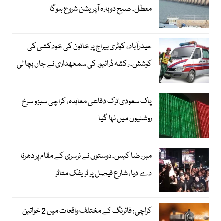
معطل، صبح دوبارہ آپریشن شروع ہوگا
حیدرآباد، کوٹری بیراج پر خاتون کی خودکشی کی
کوشش، رکشہ ڈرائیور کی سمجھداری نے جان بچا لی
پاک سعودی ترک دفاعی معاہدہ، کراچی سبز و سرخ
روشنیوں میں نہا گیا
میر رضا کیس، دوستوں نے نرسری کے مقام پر دھرنا
دے دیا، شارع فیصل پر ٹریفک متاثر
کراچی: فائرنگ کے مختلف واقعات میں 2 خواتین