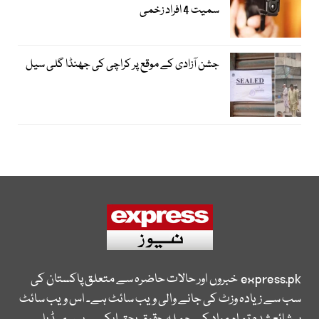
سمیت 4 افراد زخمی
جشن آزادی کے موقع پر کراچی کی جھنڈا گلی سیل
express.pk
خبروں اور حالات حاضرہ سے متعلق پاکستان کی
سب سے زیادہ وزٹ کی جانے والی ویب سائٹ ہے۔ اس ویب سائٹ