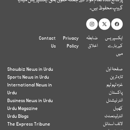
پر شائع شدہ تمام مواد کے جملہ حقوق بحق ایکسپریس میڈیا
گروپ محفوظ ہیں۔
ایکسپریس
ضابطہ
Privacy
Contact
کے بارے
اخلاق
Policy
Us
میں
صفحۂ اول
Showbiz News in Urdu
تازہ ترین
Sports News in Urdu
غزہ لہو لہو
International News in
پاکستان
Urdu
انٹر نیشنل
Business News in Urdu
کھیل
Urdu Magazine
انٹرٹینمنٹ
Urdu Blogs
لائف اسٹائل
The Express Tribune