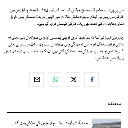
سی پی پی اے حکام کے مطابق جولائی کے آخر کے لیے 42 ڈالر قیمت پر ایل این جی
کارگوز مل رہے ہیں لیکن موجودہ ملکی حالات میں انھیں خریدنا ناممکن ہے، طویل
مدتی معاہدے کے تحت بھی ایک کارگوز کینسل کردیا گیا ہے۔
چئیرمین نیپرا نے کہا کہ ہم کچھ کریں تو بھی پھنسیں اور وہی صورتحال ہے، بجلی نہ
بنائیں تو لوڈشیڈنگ اور بنائیں تو مہنگی والی صورتحال ہے، چھ سات روپے والی بجلی
کے پلانٹس چلوانے پر نیپرا کی مخالفت کی گئی تھی، اللہ کا واسطہ ہے اب درآمدی فیول
پر پلانٹس نہ لگائیں۔
متعلقہ
حیدرآباد، ڈوبنے والے چار بچوں کی تلاش رات گئے