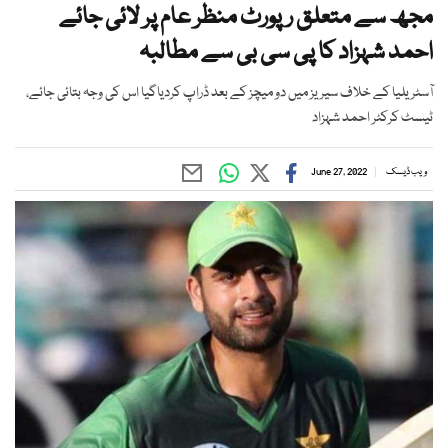
مجھ سے متعلق رپورٹ منظر عام پر لائی جائے
احمد شہزاد کا پی سی بی سے مطالبہ
آسٹریلیا کے خلاف سیریز میں دو میچز کے بعد ڈراپ کردیاگیا اس کی وجہ بتائی جائے،
ٹیسٹ کرکٹر احمد شہزاد
ویب ڈیسک
June 27, 2022