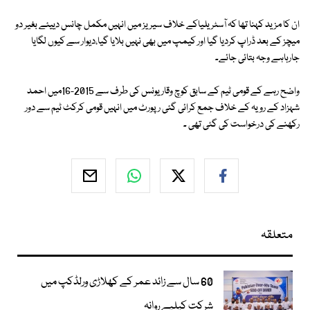
ان کا مزید کہنا تھا کہ آسٹریلیاکے خلاف سیریز میں انہیں مکمل چانس دییئے بغیر دو
میچز کے بعد ڈراپ کردیا گیا اور کیمپ میں بھی نہیں بلایا گیا،دیوار سے کیوں لگایا
جارہاہے وجہ بتائی جائے۔
واضح رہے کے قومی ٹیم کے سابق کوچ وقار یونس کی طرف سے 2015-16میں احمد
شہزاد کے رویہ کے خلاف جمع کرائی گئی رپورٹ میں انہیں قومی کرکٹ ٹیم سے دور
رکھنے کی درخواست کی گئی تھی ۔
متعلقہ
60 سال سے زائد عمر کے کھلاڑی ورلڈکپ میں
شرکت کیلیے روانہ