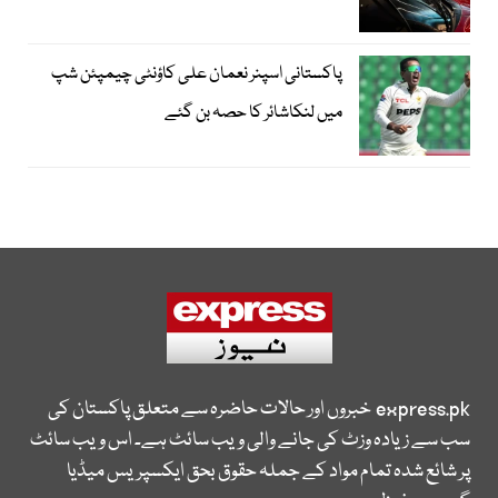
پاکستانی اسپنر نعمان علی کاؤنٹی چیمپئن شپ
میں لنکاشائر کا حصہ بن گئے
express.pk
خبروں اور حالات حاضرہ سے متعلق پاکستان کی
سب سے زیادہ وزٹ کی جانے والی ویب سائٹ ہے۔ اس ویب سائٹ
پر شائع شدہ تمام مواد کے جملہ حقوق بحق ایکسپریس میڈیا