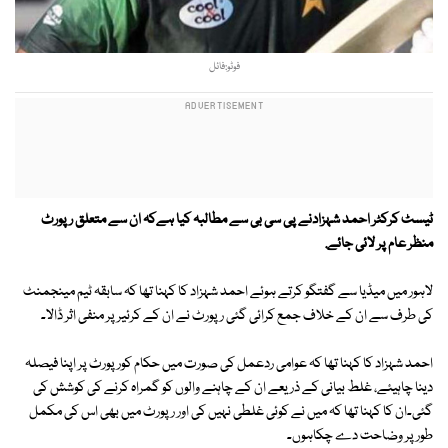
فوٹو:فائل
ٹیسٹ کرکٹر احمد شہزادنے پی سی بی سے مطالبہ کیا ہےکہ ان سے متعلق رپورٹ
منظر عام پر لائی جائے.
لاہور میں میڈیا سے گفتگو کرتے ہوئے احمد شہزاد کا کہنا تھا کہ سابقہ ٹیم مینجمنٹ
کی طرف سے ان کے خلاف جمع کرائی گئی رپورٹ نے ان کے کرئیر پر منفی اثر ڈالا۔
احمد شہزاد کا کہنا تھا کہ عوامی ردعمل کی صورت میں حکام کورپورٹ پر اپنا فیصلہ
دینا چاہیئے، غلط بیانی کے ذریعے ان کے چاہنے والوں کو گمراہ کرنے کی کوشش کی
گئی۔ان کا کہنا تھا کہ میں نے کوئی غلطی نہیں کی اور رپورٹ میں بھی اس کی مکمل
طور پر وضاحت دے چکاہوں۔