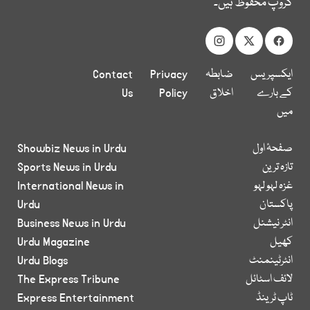
گروپ محفوظ ہیں۔
ایکسپریس
ضابطہ
Privacy
Contact
کے بارے
اخلاق
Policy
Us
میں
صفحۂ اول
Showbiz News in Urdu
تازہ ترین
Sports News in Urdu
غزہ لہو لہو
International News in
پاکستان
Urdu
انٹر نیشنل
Business News in Urdu
کھیل
Urdu Magazine
انٹرٹینمنٹ
Urdu Blogs
لائف اسٹائل
The Express Tribune
ٹاپ ٹرینڈ
Express Entertainment