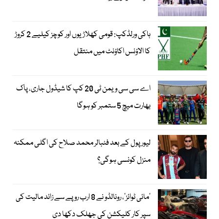
ہاکی ورلڈکپ: قومی کھلاڑیوں اور کوچز کیلیے 2 کروڑ
کا الاؤنس اکاؤنٹ میں منتقل
اے سی سی ویمن ٹی 20 کپ کا شیڈول جاری، پاک
بھارت میچ 5 ستمبر کو ہوگا
لیور پول کے بعد فٹبالر محمد صلاح کی اگلی ممکنہ
منزل کونسی ہوگی؟
’مائی ٹوائز‘، رونالڈو نے 8 ارب روپے سے زائد مالیت کی
سپر کار کلیکشن کی جھلک دکھا دی