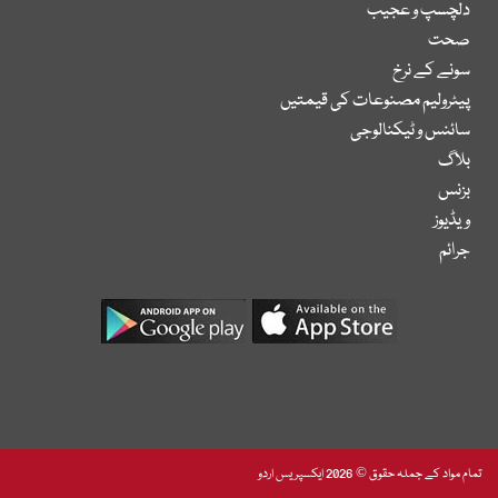
دلچسپ و عجیب
صحت
سونے کے نرخ
پیٹرولیم مصنوعات کی قیمتیں
سائنس و ٹیکنالوجی
بلاگ
بزنس
ویڈیوز
جرائم
تمام مواد کے جملہ حقوق © 2026 ایکسپریس اردو