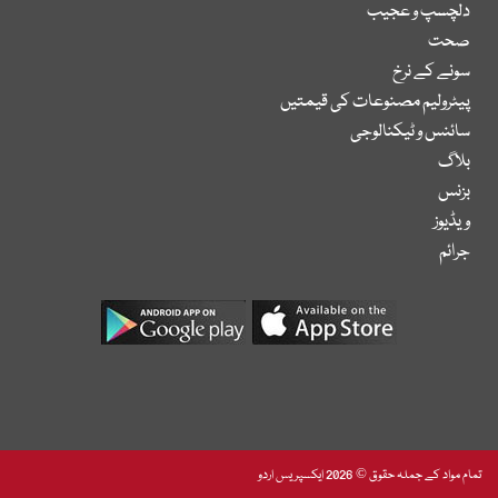
دلچسپ و عجیب
صحت
سونے کے نرخ
پیٹرولیم مصنوعات کی قیمتیں
سائنس و ٹیکنالوجی
بلاگ
بزنس
ویڈیوز
جرائم
تمام مواد کے جملہ حقوق © 2026 ایکسپریس اردو