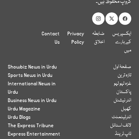
گروپ محفوظ ہیں۔
ایکسپریس
ضابطہ
Privacy
Contact
کے بارے
اخلاق
Policy
Us
میں
صفحۂ اول
Showbiz News in Urdu
تازہ ترین
Sports News in Urdu
غزہ لہو لہو
International News in
پاکستان
Urdu
انٹر نیشنل
Business News in Urdu
کھیل
Urdu Magazine
انٹرٹینمنٹ
Urdu Blogs
لائف اسٹائل
The Express Tribune
ٹاپ ٹرینڈ
Express Entertainment