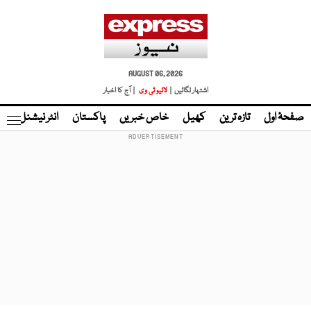
AUGUST 06, 2026
اشتہار لگائیں |
لائیو ٹی وی
| آج کا اخبار
صفحۂ اول
تازہ ترین
کھیل
خاص خبریں
پاکستان
انٹر نیشنل
ٹا