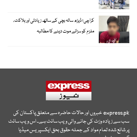
کراچی؛ ڈیڑھ سالہ بچی کے ساتھ زیادتی اور ہلاکت،
ملزم کو سزائے موت دینے کا مطالبہ
express.pk
خبروں اور حالات حاضرہ سے متعلق پاکستان کی
سب سے زیادہ وزٹ کی جانے والی ویب سائٹ ہے۔ اس ویب سائٹ
پر شائع شدہ تمام مواد کے جملہ حقوق بحق ایکسپریس میڈیا