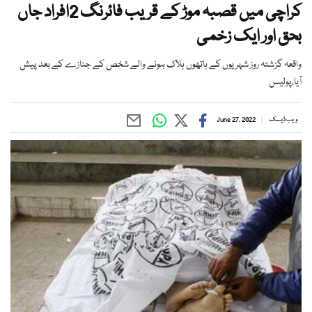
کراچی میں قصبہ موڑ کے قریب فائرنگ 2افراد جاں
بحق اور ایک زخمی
واقعہ گزشتہ روز شہریوں کے ہاتھوں ہلاک ہونے والے شخص کے جنازے کے بعد پیش
آیا،پولیس
ویب ڈیسک
June 27, 2022