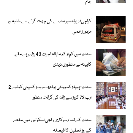
جام
کراچی؛ زیرتعمیر مدرسے کی چھت گرنے سے طلبہ اور
مزدور زخمی
سندھ میں کم از کم ماہانہ اجرت 43 ہزار روپے مقرر،
کابینہ نے منظوری دیدی
سندھ؛ پیپلز کمیونٹی ہیلتھ سروسز کمپنی کیلیے 2
ارب 72 کروڑ سے زائد کی گرانٹ منظور
سندھ کے تمام سرکاری و نجی اسکولوں میں ہفتے
کے روز تعطیل کا فیصلہ