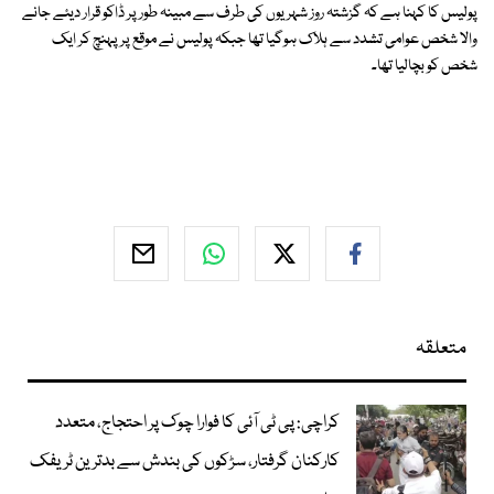
پولیس کا کہنا ہے کہ گزشتہ روز شہریوں کی طرف سے مبینہ طور پر ڈاکو قرار دیئے جانے
والا شخص عوامی تشدد سے ہلاک ہوگیا تھا جبکہ پولیس نے موقع پر پہنچ کر ایک
شخص کو بچالیا تھا۔
متعلقہ
کراچی: پی ٹی آئی کا فوارا چوک پر احتجاج، متعدد
کارکنان گرفتار، سڑکوں کی بندش سے بدترین ٹریفک