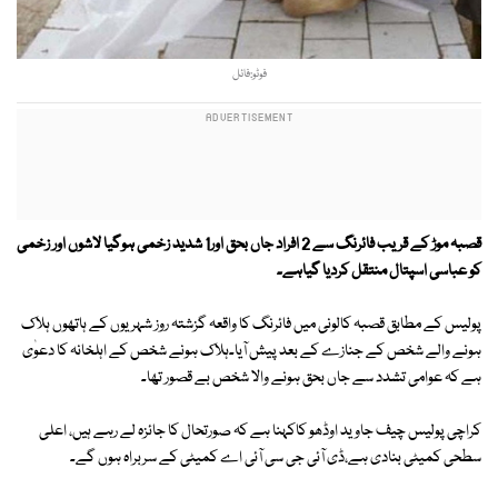
فوٹو:فائل
قصبہ موڑ کے قریب فائرنگ سے 2 افراد جاں بحق اور1 شدید زخمی ہوگیا لاشوں اور زخمی
کو عباسی اسپتال منتقل کردیا گیاہے۔
پولیس کے مطابق قصبہ کالونی میں فائرنگ کا واقعہ گزشتہ روز شہریوں کے ہاتھوں ہلاک
ہونے والے شخص کے جنازے کے بعد پیش آیا۔ہلاک ہونے شخص کے اہلخانہ کا دعوٰی
ہے کہ عوامی تشدد سے جاں بحق ہونے والا شخص بے قصور تھا۔
کراچی پولیس چیف جاوید اوڈھو کاکہنا ہے کہ صورتحال کا جائزہ لے رہے ہیں، اعلی
سطحی کمیٹی بنادی ہے،ڈی آئی جی سی آئی اے کمیٹی کے سربراہ ہوں گے۔