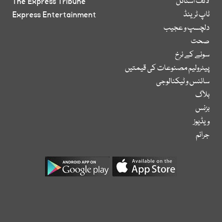
لائف اسٹائل
The Express Tribune
ٹاپ ٹرینڈ
Express Entertainment
دلچسپ و عجیب
صحت
سونے کے نرخ
پیٹرولیم مصنوعات کی قیمتیں
سائنس و ٹیکنالوجی
بلاگ
بزنس
ویڈیوز
جرائم