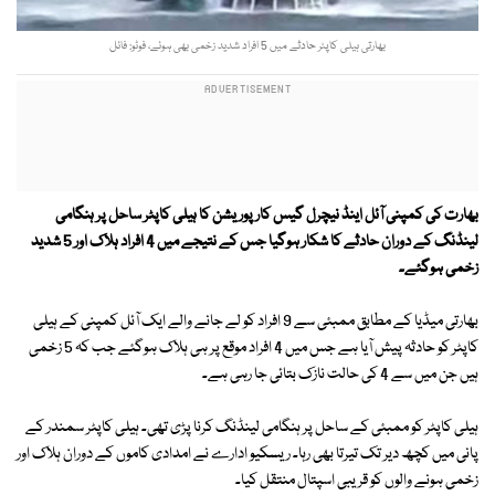
بھارتی ہیلی کاپٹر حادثے میں 5 افراد شدید زخمی بھی ہوئے، فوٹو: فائل
بھارت کی کمپنی آئل اینڈ نیچرل گیس کارپوریشن کا ہیلی کاپٹر ساحل پر ہنگامی
لینڈنگ کے دوران حادثے کا شکار ہوگیا جس کے نتیجے میں 4 افراد ہلاک اور 5 شدید
زخمی ہوگئے۔
بھارتی میڈیا کے مطابق ممبئی سے 9 افراد کو لے جانے والے ایک آئل کمپنی کے ہیلی
کاپٹر کو حادثہ پیش آیا ہے جس میں 4 افراد موقع پر ہی ہلاک ہوگئے جب کہ 5 زخمی
ہیں جن میں سے 4 کی حالت نازک بتائی جا رہی ہے۔
ہیلی کاپٹر کو ممبئی کے ساحل پر ہنگامی لینڈنگ کرنا پڑی تھی۔ ہیلی کاپٹر سمندر کے
پانی میں کچھ دیر تک تیرتا بھی رہا۔ ریسکیو ادارے نے امدادی کاموں کے دوران ہلاک اور
زخمی ہونے والوں کو قریبی اسپتال منتقل کیا۔