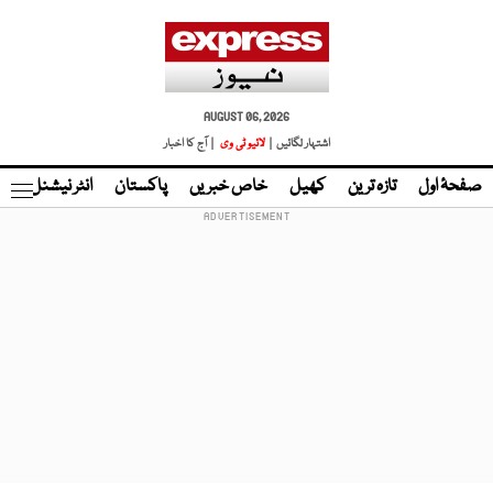
AUGUST 06, 2026
اشتہار لگائیں |
لائیو ٹی وی
| آج کا اخبار
صفحۂ اول
تازہ ترین
کھیل
خاص خبریں
پاکستان
انٹر نیشنل
ٹا