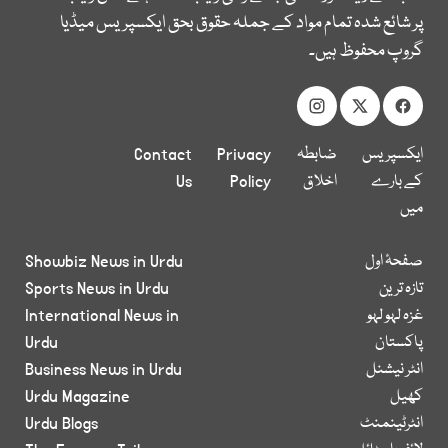
پر شائع شدہ تمام مواد کے جملہ حقوق بحق ایکسپریس میڈیا
گروپ محفوظ ہیں۔
ایکسپریس
ضابطہ
Privacy
Contact
کے بارے
اخلاق
Policy
Us
میں
صفحۂ اول
Showbiz News in Urdu
تازہ ترین
Sports News in Urdu
غزہ لہو لہو
International News in
پاکستان
Urdu
انٹر نیشنل
Business News in Urdu
کھیل
Urdu Magazine
انٹرٹینمنٹ
Urdu Blogs