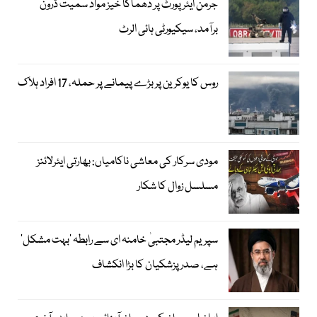
جرمن ایئرپورٹ پر دھماکا خیز مواد سمیت ڈرون
برآمد، سیکیورٹی ہائی الرٹ
روس کا یوکرین پر بڑے پیمانے پر حملہ، 17 افراد ہلاک
مودی سرکار کی معاشی ناکامیاں: بھارتی ایئرلائنز
مسلسل زوال کا شکار
سپریم لیڈر مجتبیٰ خامنہ ای سے رابطہ ’بہت مشکل‘
ہے، صدر پزشکیان کا بڑا انکشاف