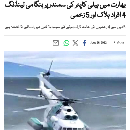
بھارت میں ہیلی کاپٹر کی سمندر پر ہنگامی لینڈنگ
4 افراد ہلاک اور 5 زخمی
5 میں سے 4 زخمیوں کی حالت نازک ہونے کے سبب ہلاکتوں میں اضافے کا خدشہ ہے
ویب ڈیسک
June 28, 2022