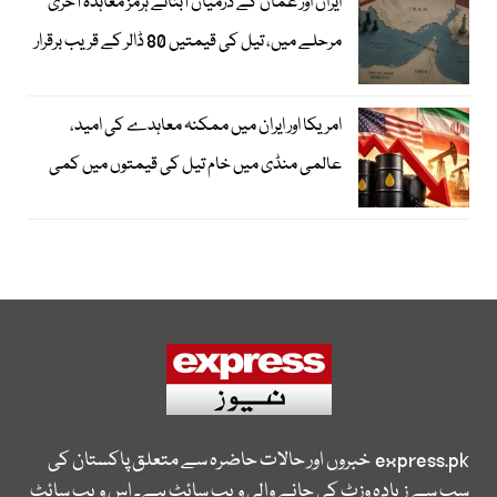
ایران اور عمان کے درمیان آبنائے ہرمز معاہدہ آخری
مرحلے میں، تیل کی قیمتیں 80 ڈالر کے قریب برقرار
امریکا اور ایران میں ممکنہ معاہدے کی امید،
عالمی منڈی میں خام تیل کی قیمتوں میں کمی
express.pk
خبروں اور حالات حاضرہ سے متعلق پاکستان کی
سب سے زیادہ وزٹ کی جانے والی ویب سائٹ ہے۔ اس ویب سائٹ