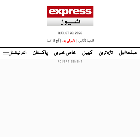
AUGUST 08, 2026
اشتہار لگائیں |
لائیو ٹی وی
| آج کا اخبار
صفحۂ اول
تازہ ترین
کھیل
خاص خبریں
پاکستان
انٹر نیشنل
ٹا