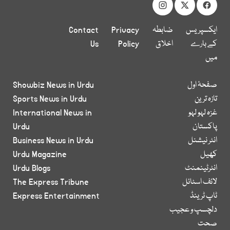
ایکسپریس
ضابطہ
Privacy
Contact
کے بارے
اخلاق
Policy
Us
میں
صفحۂ اول
Showbiz News in Urdu
تازہ ترین
Sports News in Urdu
غزہ لہو لہو
International News in
پاکستان
Urdu
انٹر نیشنل
Business News in Urdu
کھیل
Urdu Magazine
انٹرٹینمنٹ
Urdu Blogs
لائف اسٹائل
The Express Tribune
ٹاپ ٹرینڈ
Express Entertainment
دلچسپ و عجیب
صحت