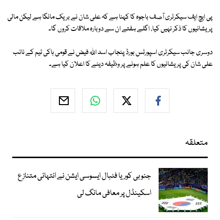
پی ایچ ایف سیکرٹری آصف باجوہ کا کہنا ہے کہ علی شان نے بریک مانگا ہے لیکن مالی
پریشانیوں کا ذکر نہیں کیا، اگلے ہفتے ان سے دوبارہ ملاقات کروں گا۔
دوسری جانب سیکرٹری اسپورٹس بورڈ پنجاب اسد اللہ فیض نے قومی ہاکی ٹیم کے نائب
علی شان کی پریشانیوں کا علم ہونے پر وظیفہ دینے کا اعلان کیا ہے۔
متعلقہ
جنوبی کوریا فٹبال ایسوسی ایشن نے انتہائی متنازع
اسکینڈل پر معافی مانگ لی