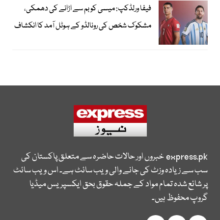
فیفا ورلڈکپ: میسی کو بم سے اڑانے کی دھمکی،
مشکوک شخص کی رونالڈو کے ہوٹل آمد کا انکشاف
express.pk
خبروں اور حالات حاضرہ سے متعلق پاکستان کی
سب سے زیادہ وزٹ کی جانے والی ویب سائٹ ہے۔ اس ویب سائٹ
پر شائع شدہ تمام مواد کے جملہ حقوق بحق ایکسپریس میڈیا
گروپ محفوظ ہیں۔