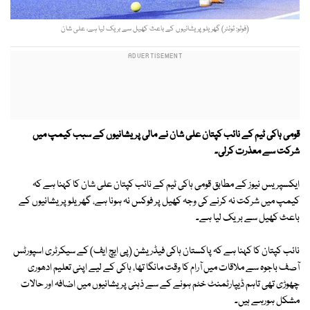
(فوٹو: ٹوئٹر) گھریلو پریشانیوں کے باعث کھیل سے بریک لیا ہے، علی شان
قومی ہاکی ٹیم کے نائب کپتان علی شان نے مالی پریشانیوں کے سبب کیمپ میں
شرکت سے معذرت کرلی۔
ایکسپریس نیوز کے مطابق قومی ہاکی ٹیم کے نائب کپتان علی شان کا کہنا ہے کہ
کیمپ میں شرکت نہ کرنے کی وجہ کھیل پر فوکس نہ ہونا ہے، گھریلو پریشانیوں کے
باعث کھیل سے بریک لیا ہے۔
نائب کپتان کا کہنا ہے کہ پاکستان ہاکی فیڈریشن (پی ایچ ایف) کے سیکرٹری اسپورٹس
آصف باجوہ سے ملاقات میں آرام کا وقت مانگا تھا، ہاکی کے لیے اپنی تعلیم ادھوری
چھوڑی تھی تاہم ڈیپارٹمنٹ خٹم ہونے کے سے ذہنی پریشانیوں میں اضافہ اور حالات
مشکل ہورہے ہیں۔