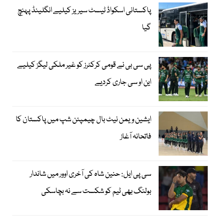
پاکستانی اسکواڈ ٹیسٹ سیریز کیلیے انگلینڈ پہنچ
گیا
پی سی بی نے قومی کرکٹرز کو غیر ملکی لیگز کیلیے
این او سی جاری کردیے
ایشین ویمن نیٹ بال چیمپئن شپ میں پاکستان کا
فاتحانہ آغاز
سی پی ایل: حنین شاہ کی آخری اوور میں شاندار
بولنگ بھی ٹیم کو شکست سے نہ بچاسکی