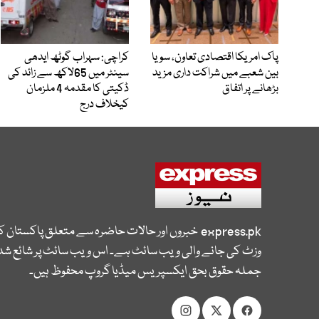
پاک امریکا اقتصادی تعاون، سویا
کراچی: سہراب گوٹھ ایدھی
بین شعبے میں شراکت داری مزید
سینٹر میں 65لاکھ سے زائد کی
بڑھانے پر اتفاق
ڈکیتی کا مقدمہ 4 ملزمان
کیخلاف درج
express.pk
خبروں اور حالات حاضرہ سے متعلق پاکستان 
وزٹ کی جانے والی ویب سائٹ ہے۔ اس ویب سائٹ پر شائع شدہ
جملہ حقوق بحق ایکسپریس میڈیا گروپ محفوظ ہیں۔