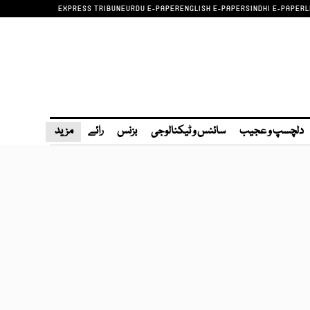
EXPRESS TRIBUNE
URDU E-PAPER
ENGLISH E-PAPER
SINDHI E-PAPER
L
دلچسپ و عجیب
سائنس و ٹیکنالوجی
بزنس
رائے
مزید