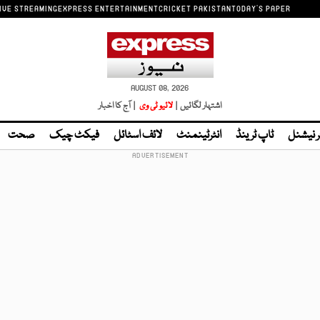
IVE STREAMING
EXPRESS ENTERTAINMENT
CRICKET PAKISTAN
TODAY'S PAPER
AUGUST 08, 2026
اشتہار لگائیں |
لائیو ٹی وی
| آج کا اخبار
ر نیشنل
ٹاپ ٹرینڈ
انٹرٹینمنٹ
لائف اسٹائل
فیکٹ چیک
صحت