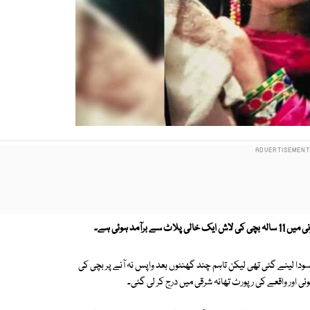
 برآمد ہوئی ہے۔
ا لینے گئی تھی لیکن تاہم چند گھنٹوں بعد واپس نہ آنے پر بچی کی
ی اور واقعے کی رپورٹ تھانہ شرقی میں درج کر لی گئی۔