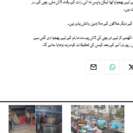
لیے بھجوایا تھا لیکن واپس نہ آئی، رات کے وقت لاش ملی، بچی کے سر
ت ہیں۔
 اکھٹے کر لیے اور بچی کی لاش پوسٹ مارٹم کے لیے بھجوا دی گئی ہے،
 رپورٹ آنے کے بعد کیس کی تحقیقات کو مزید بڑھایا جائے گا۔