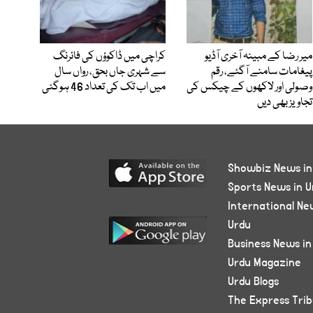
میر رضا کے مبینہ آخری آڈیو
کراچی میں ڈاکوؤں کی فائرنگ
پیغامات سامنے آگئے، رقم
سے شہری جاں بحق، رواں سال
وصولی اور لاکھوں کے چیکس کی
میں اب تک کی تعداد 46 ہوگئی
تجاویز بھی دیں
Showbiz News in
Sports News in U
International Ne
Urdu
Business News in
Urdu Magazine
Urdu Blogs
The Express Tri