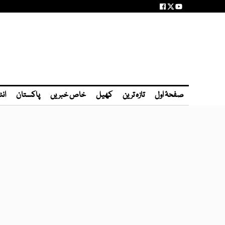
صفحۂ اول
تازہ ترین
کھیل
خاص خبریں
پاکستان
انٹ