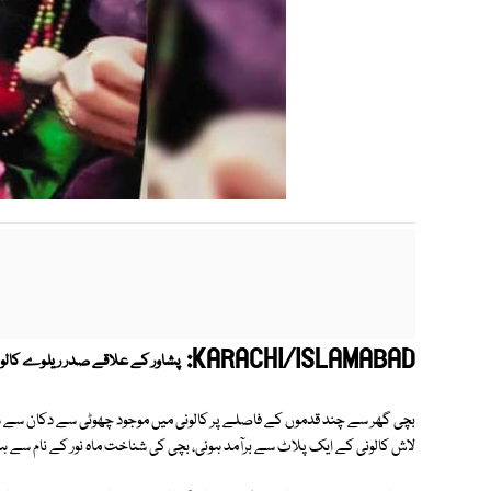
KARACHI/ISLAMABAD:
پشاور کے علاقے صدر ریلوے کالونی میں 11 سالہ بچی کی لاش ایک خالی پلاٹ سے
بچی گھر سے چند قدموں کے فاصلے پر کالونی میں موجود چھوٹی سے دکان سے سود
لاش کالونی کے ایک پلاٹ سے برآمد ہوئی، بچی کی شناخت ماہ نور کے نام سے ہوئ