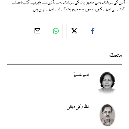
آئین کی سربلندی ہی جمہوریت کی سربلندی ہے۔ آئین سے باہر دیے گئے فیصلے
کتنے ہی اچھے کیوں نہ ہوں وہ جمہوریت کے لیے اچھے نہیں ہیں۔
متعلقہ
امیر خسروؒ
نظام کی دہائی