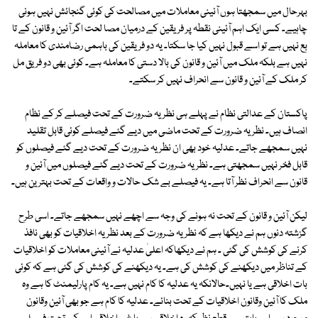
بہرحال میں سمجھتا ہوں آئینی معاملات میں مصالحت کی کوئی گنجائش نہیں ہونی
چاہیے۔ کسی ایک اہم آئینی نقطہ پر فریقین کے درمیان مصا لحت اگر آئین و قانون کے تا
بع نہیں ہے تو اسے قبول نہیں کیا جا سکتا۔ یہ دو فریقین کی باہمی رضامندی کا معاملہ
نہیں ہے بلکہ ملک میں آئین و قانون کی بالا دستی کا معاملہ ہے۔ کوئی بھی دو فریق مل
کر ملک کے آئین و قانون سے انحراف نہیں کر سکتے۔
پاکستان کے عدالتی نظام نے پہلے ہی نظریہ ضرورت کے تحت فیصلے کر کے نظام
انصاف ہیں۔ نظریہ ضرورت کے تحت ماضی میں دیے گئے فیصلے کوئی قابل تقلید
نہیں سمجھے جاتے۔ عدلیہ خود بھی ان نظریہ ضرورت کے تحت دیے گئے فیصلوں کو
قابل فخر نہیں سمجھتی ہے۔ نظریہ ضرورت کے تحت دیے گئے فیصلوں میں آئین و
قانون سے انحراف نظر آتا ہے۔ یہ فیصلے بے شک حالات و واقعات کے تحت بہترین ہیں۔
لیکن آئین و قانون کے تحت نہ ہونے کی وجہ سے اچھے نہیں سمجھے جاتے۔ اسی طرح
گزشتہ دنوں ہم نے دیکھا ہے کہ نظریہ ضرورت کے بعد نظریہ اخلاقیات کو بھی نافذ
کرنے کی کوشش کی گئی ۔ ہم نے دیکھاکہ اعلیٰ عدلیہ نے آئینی معاملات کو اخلاقیات
کے تناظر میں دیکھنے کی کوشش کی ہے۔ یہ دیکھنے کی کوشش کی گئی ہے کہ کوئی
بات اخلاقی ہے یا نہیں۔حالانکہ یہ عدلیہ کا کام نہیں ہے۔ یہ کام پارلیمنٹ کا ہے وہ
ملک کا آئین وقانون اخلاقیات کے تحت بنائے۔ عدلیہ کا کام ہے جو بھی آئین وقانون