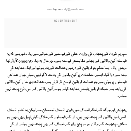
msuherwardy@gmail.com
سپریم کورٹ کے پنجاب کی وزارت اعلیٰ کے فیصلے کے حوالے سے ایک شور ہے کہ یہ
فیصلہ آئین و قانون کے بجائے مفاہمتی فیصلہ ہے۔ بہر حال یہ ایک Consentآرڈر تھا
۔ یعنی ایک ایسا حکم جو فریقین کے درمیان عدالت کے باہر ہونیوالے ایک معاہدہ کی
وجہ سے دیا گیا۔ ایسے احکامات پر آئین وقانون کی وہ حد لاگو نہیں ہوتی جوان عدالتی
فیصلوں پر ہوتی ہے جو عدالت فریقین کو سن کر کرتی ہے۔ عدالت بہر حال آئین و قانون
کی پابند ہے جبکہ فریقین باہمی معاہدہ کرتے ہوئے آئین وقانون کے اس طرح پابند نہیں
ہوتے۔
پنچایتی اور جرگہ کے نظام انصاف میں فوری انصاف تو ممکن ہے لیکن یہ نظام انصاف
کسی آئین وقانون کے پابند نہیں ہیں۔ ان کے فیصلوں کے خلاف کوئی اپیل بھی نہیں ہو
سکتی۔ پنچایت کے ارکان اور سرپنچ برابر کے انصاف کے بھی پابند نہیں ہوتے' ان کی