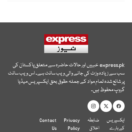
express.pk
خبروں اور حالات حاضرہ سے متعلق پاکستان کی
سب سے زیادہ وزٹ کی جانے والی ویب سائٹ ہے۔ اس ویب سائٹ
پر شائع شدہ تمام مواد کے جملہ حقوق بحق ایکسپریس میڈیا
گروپ محفوظ ہیں۔
ایکسپریس
ضابطہ
Privacy
Contact
کے بارے
اخلاق
Policy
Us