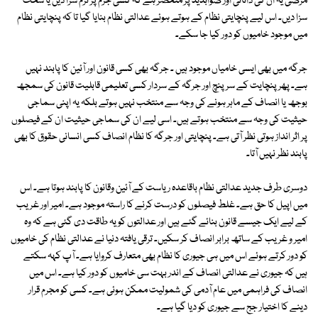
مرضی یہ ان کی دانائی اور صوابدید پر منحصر ہے کہ کسی جرم پر نرم سزا دیں یا سخت
سزا دیں۔ اس لیے پنچایتی نظام کے ہوتے ہوئے عدالتی نظام بنایا گیا تا کہ پنچایتی نظام
میں موجود خامیوں کو دور کیا جا سکے۔
جرگہ میں بھی ایسی خامیاں موجود ہیں ۔ جرگہ بھی کسی قانون اور آئین کا پابند نہیں
ہے۔ پھر پنچایت کے سرپنچ اور جرگہ کے سردار کسی تعلیمی قابلیت قانون کی سمجھ
بوجھ یا انصاف کے ماہر ہونے کی وجہ سے منتخب نہیں ہوتے بلکہ یہ اپنی سماجی
حیثیت کی وجہ سے منتخب ہوتے ہیں۔ اسی لیے ان کی سماجی حیثیت ان کے فیصلوں
پر اثر انداز ہوتی نظر آتی ہے۔ پنچایتی اور جرگہ کا نظام انصاف کسی انسانی حقوق کا بھی
پابند نظر نہیں آتا۔
دوسری طرف جدید عدالتی نظام باقاعدہ ریاست کے آئین وقانون کا پابند ہوتا ہے۔ اس
میں اپیل کا حق ہے۔ غلط فیصلوں کو درست کرنے کا راستہ موجود ہے۔ امیر اور غریب
کے لیے ایک جیسے قانون بنائے گئے ہیں اور عدالتوں کو یہ طاقت دی گئی ہے کہ وہ
امیر و غریب کے ساتھ برابر انصاف کر سکیں۔ ترقی یافتہ دنیا نے عدالتی نظام کی خامیوں
کو دور کرتے ہوئے اس میں ہی جیوری کا نظام بھی متعارف کروایا ہے۔ آپ کہہ سکتے
ہیں کہ جیوری نے عدالتی انصاف کے اندر بہت سی خامیوں کو دور کیا ہے۔ اس میں
انصاف کی فراہمی میں عام آدمی کی شمولیت ممکن ہوئی ہے۔ کسی کو مجرم قرار
دینے کا اختیار جج سے جیوری کو دیا گیا ہے۔