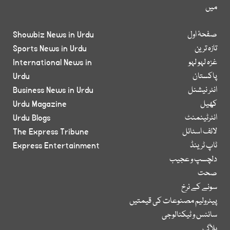
میں
صفحۂ اول
Showbiz News in Urdu
تازہ ترین
Sports News in Urdu
غزہ لہو لہو
International News in
پاکستان
Urdu
انٹر نیشنل
Business News in Urdu
کھیل
Urdu Magazine
انٹرٹینمنٹ
Urdu Blogs
لائف اسٹائل
The Express Tribune
ٹاپ ٹرینڈ
Express Entertainment
دلچسپ و عجیب
صحت
سونے کے نرخ
پیٹرولیم مصنوعات کی قیمتیں
سائنس و ٹیکنالوجی
بلاگ