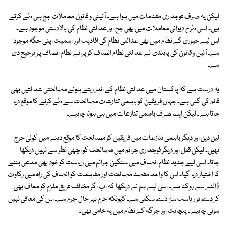
لیکن یہ صرف فوجداری مقدمات میں ہوا ہے۔ آئینی و قانون معاملات جج ہی طے کرتے
ہیں۔ اسی طرح دیوانی معاملات میں بھی جج اور عدالتی نظام کی بالادستی موجود ہے۔
اس لیے جیوری کے نظام میں بھی عدالتی نظام کی افادیت اور اہمیت اپنی جگہ موجود
ہے۔ آئین و قانون کی پابندی نے عدالتی نظام انصاف کو پرانے نظام انصاف پر ترجیح دی
ہے۔
یہ درست ہے کہ پاکستان میں عدالتی نظام کے اندر رہتے ہوئے مصالحتی عدالتیں بھی
قائم کی گئی ہے۔ جہاں فریقین کو باہمی تنازعات مصالحت سے طے کرنے کا موقع دیا
جاتا ہے۔ لیکن ایسا صرف باہمی تنازعات میں ہی ہونا چاہیے۔
لین دین اور دیگر باہمی تنازعات میں فریقین کو مصالحت کا موقع دینے میں کوئی حرج
نہیں۔ لیکن قتل اور دیگر فوجداری جرائم میں مصالحت کو اچھی نظر سے نہیں دیکھا
جاتا۔ اسی لیے جدید نظام انصاف میں سنگین جرائم میں ریاست کو خود بھی مدعی بننے
کا اختیار دیا گیا۔ اس کا واحد مقصد مصالحت اور مفاہمت کو انصاف کی راہ میں رکاوٹ
ڈالنے سے روکنا ہے۔ اسی لیے ہم نے دیکھا کہ اب اگر مخالف فریق ملزم کو معاف بھی
کر دے تو ریاست سزا دے سکتی ہے۔ کیونکہ جرم بہر حال جرم ہے۔ اس کی معافی نہیں
ہونی چاہیے۔ پنچایت اور جرگہ کے نظام میں یہ خامی تھی۔