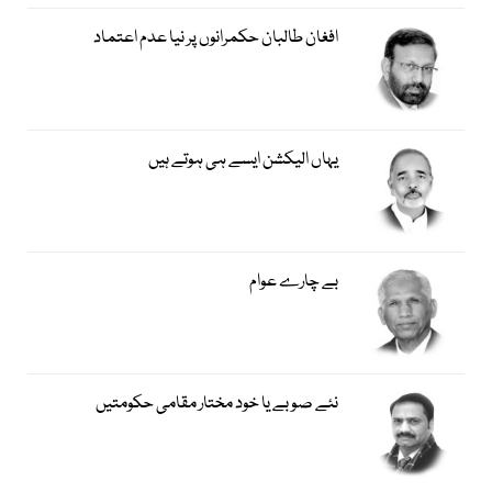
افغان طالبان حکمرانوں پر نیا عدم اعتماد
یہاں الیکشن ایسے ہی ہوتے ہیں
بے چارے عوام
نئے صوبے یا خود مختار مقامی حکومتیں