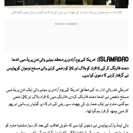
22 سالہ مسلح نوجوان نے ایک عمارت کی چھت سے ریلی کے شرکاء پر گولیاں برسائی تھیں، فوٹو: فائل
ISLAMABAD:
امریکا کے یومِ آزادی پر منعقد ہونے والی امن پریڈ میں اندھا
دھند فائرنگ کر کے 6 افراد کو ہلاک اور 26 کو زخمی کرنے والے مسلح نوجوان کو پولیس
نے گرفتار کرنے کا دعویٰ کیا ہے۔
امریکی نشریاتی ادارے کے مطابق امریکا کے یوم آزادی پر ہونے والی ایک امن پریڈ میں
مسلح شخص نے اندھا دھند فائرنگ کردی۔ فائرنگ میں 6 افراد ہلاک اور 26 زخمی
ہوگئے۔ ملزم نے ایک عمارت کی چھت سے ریلی کے شرکاء پر گولیاں برسائیں اور پھر
کار میں بیٹھ کر فرار ہوگیا تھا۔
ہائی لینڈ پارک پولیس نے دعویٰ کیا ہے کہ طویل تعاقب کے بعد کار سوار مشتبہ ملزم کو
حراست میں لے ہے جس کی شناخت 22 سالہ رابرٹ کرائیمو کے نام سے ہوئی ہے۔