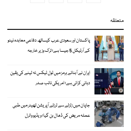
متعلقہ
پاکستان اور سعودی عرب کیساتھ دفاعی معاہدہ نیٹو
کے آرٹیکل 5 جیسا ہے؛ ترک وزیر خارجہ
ایران نے آبنائے ہرمز میں ٹول ٹیکس نہ لینے کی یقین
دہانی کرائی ہے؛ امریکی نائب صدر
جاپان میں زلزلے سے لرزتے آپریشن تھیٹر میں طبی
عملہ مریض کی ڈھال بن گیا؛ ویڈیو وائرل