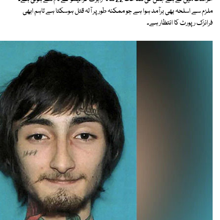
ملزم سے اسلحہ بھی برآمد ہوا ہے جو ممکنہ طور پر آلہ قتل ہوسکتا ہے تاہم ابھی
فرانزک رپورٹ کا انتظار ہے۔