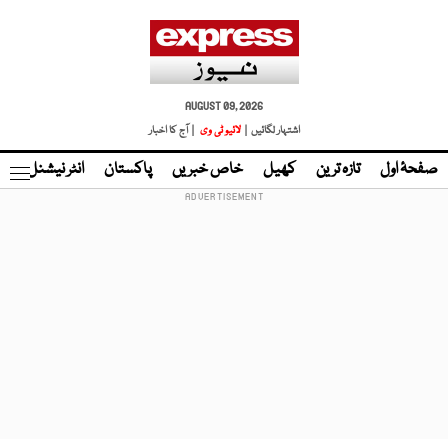
AUGUST 09, 2026
اشتہار لگائیں |
لائیو ٹی وی
| آج کا اخبار
صفحۂ اول
تازہ ترین
کھیل
خاص خبریں
پاکستان
انٹر نیشنل
ٹا