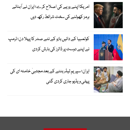
امریکا اپنے رویے کی اصلاح کرے؛ ایران نے آبنائے
ہرمز کھولنے کی سخت شرائط رکھ دیں
کولمبیا کے دائیں بازو کے نئے صدر کا پہلا دن؛ ٹرمپ
نے اپنے دوست پر ڈالرز کی بارش کردی
ایران؛ سپریم لیڈر بننے کے بعد مجتبیٰ خامنہ ای کی
پہلی ویڈیو جاری کردی گئی