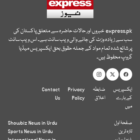
express.pk
خبروں اور حالات حاضرہ سے متعلق پاکستان کی
سب سے زیادہ وزٹ کی جانے والی ویب سائٹ ہے۔ اس ویب سائٹ
پر شائع شدہ تمام مواد کے جملہ حقوق بحق ایکسپریس میڈیا
گروپ محفوظ ہیں۔
ایکسپریس
ضابطہ
Privacy
Contact
کے بارے
اخلاق
Policy
Us
میں
صفحۂ اول
Showbiz News in Urdu
تازہ ترین
Sports News in Urdu