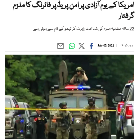
امریکا کے یوم آزادی پر امن پریڈ پر فائرنگ کا ملزم
گرفتار
22 سالہ مشتبہ ملزم کی شناخت رابرٹ کرائیمو کے نام سے ہوئی ہے
ویب ڈیسک
July 05, 2022