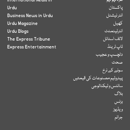
غزہ لہو لہو
International News in
پاکستان
Urdu
انٹر نیشنل
Business News in Urdu
کھیل
Urdu Magazine
انٹرٹینمنٹ
Urdu Blogs
لائف اسٹائل
The Express Tribune
ٹاپ ٹرینڈ
Express Entertainment
دلچسپ و عجیب
صحت
سونے کے نرخ
پیٹرولیم مصنوعات کی قیمتیں
سائنس و ٹیکنالوجی
بلاگ
بزنس
ویڈیوز
جرائم