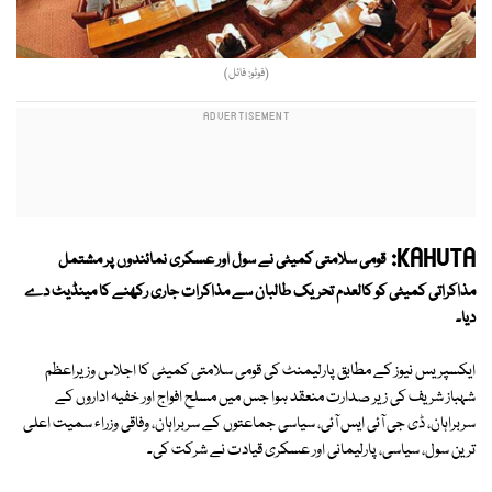
(فوٹو: فائل)
KAHUTA:
قومی سلامتی کمیٹی نے سول اور عسکری نمائندوں پر مشتمل
مذاکراتی کمیٹی کو کالعدم تحریک طالبان سے مذاکرات جاری رکھنے کا مینڈیٹ دے
دیا۔
ایکسپریس نیوز کے مطابق پارلیمنٹ کی قومی سلامتی کمیٹی کا اجلاس وزیراعظم
شہباز شریف کی زیر صدارت منعقد ہوا جس میں مسلح افواج اور خفیہ اداروں کے
سربراہان، ڈی جی آئی ایس آئی، سیاسی جماعتوں کے سربراہان، وفاقی وزراء سمیت اعلی
ترین سول، سیاسی، پارلیمانی اور عسکری قیادت نے شرکت کی۔