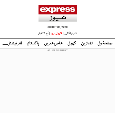
AUGUST 09, 2026
اشتہار لگائیں |
لائیو ٹی وی
| آج کا اخبار
صفحۂ اول
تازہ ترین
کھیل
خاص خبریں
پاکستان
انٹر نیشنل
ٹا