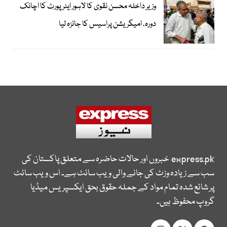
وزیر داخلہ محسن نقوی کا لاہور ایئر پورٹ کا اچانک
دورہ، امیگریشن پراسیس کا جائزہ لیا
express.pk
خبروں اور حالات حاضرہ سے متعلق پاکستان کی
سب سے زیادہ وزٹ کی جانے والی ویب سائٹ ہے۔ اس ویب سائٹ
پر شائع شدہ تمام مواد کے جملہ حقوق بحق ایکسپریس میڈیا
گروپ محفوظ ہیں۔