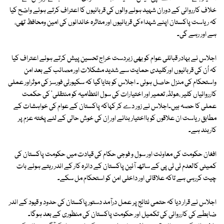
خلاف کارروائی کے دوران شہید ہونے والوں کی قربانیوں کا اعتراف کرتے ہوئے واضح کیا
کہ ریاست پاکستان اپنے شہداءکی قربانیوں اور متاثرہ خاندانوں کی امین ومحافظ تھی،
ہے اور رہے گی۔
اجلاس نے بہادر قبائلی عوام کو بھی زبردست خراج تحسین پیش کرتے ہوئے اعتراف کیا
کہ اُن کی قربانیوں اورکلیدی حمایت سے شدید مشکلات اور مصائب کے بعد امن
واستحکام کی منزل حاصل ہوئی ۔ اجلاس کو بتایاگیا کہ سکیورٹی فورسز کی موثراور عملی
کارروائیاں کلیر ،ھولڈ، تعمیر اور اختیارات کی سول انتظامیہ کو منتقلی' کی حکمت
عملی کا حصہ ہیں۔اجلاس نے زور دے کر کہاکہ پاکستان کے عوام کی خواہشات کے
مطابق ریاست ان علاقوں کو بااختیار بنانے اور اِن کی خوش حالی کے لئے پختہ عزم پر
کاربند ہے۔
افغان حکومت کی معاونت اور سول و فوجی حکام کی قیادت میں حکومت پاکستان کی
کمیٹی کالعدم ٹی ٹی پی کے ساتھ آئین پاکستان کے دائرہ کار کے اندر رہتے ہوئے بات
چیت کررہی ہے تاکہ علاقائی اور داخلی امن کو استحکام مل سکے۔
اجلاس نے قرار دیا کہ حتمی نتائج پر عمل درآمد دستور پاکستان کی حدود و قیود کے اندر
ضابطے کی کارروائی کی تکمیل اور حکومت پاکستان کی منظوری کے بعد ہوگا۔