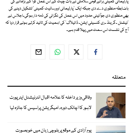
پارلیمانی کمیٹی برائے قومی سلامتی نے بات چیت کے اس عمل کو آگے بڑھانے کی
باضابطہ منظوری دے دی جبکہ ایک 'پارلیمانی اوورسائیٹ کمیٹی' تشکیل دینے کی
بھی منظوری دی جوآئینی حدود میں اس عمل کی نگرانی کی ذمہ دار ہوگی۔اجلاس نے
'نیشنل ۔گرینڈ ۔ری کنسیلی ایشن۔ ڈائیلاگ' کی اہمیت کی تائید کرتے ہوئے قرار دیا کہ
آج کی نشست اس سمت میں پہلا قدم ہے۔
متعلقہ
وفاقی وزیر داخلہ کا علامہ اقبال انٹرنیشنل ایئرپورٹ
لاہور کا اچانک دورہ، امیگریشن پراسیس کا جائزہ لیا
یومِ آزادی کے موقع پر بلوچی زبان میں خوبصورت