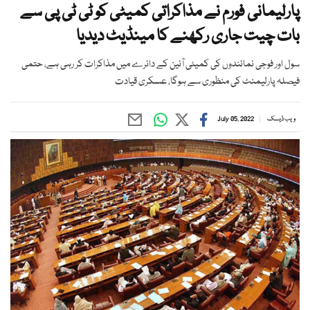
پارلیمانی فورم نے مذاکراتی کمیٹی کو ٹی ٹی پی سے
بات چیت جاری رکھنے کا مینڈیٹ دیدیا
سول اور فوجی نمائندوں کی کمیٹی آئین کے دائرے میں مذاکرات کر رہی ہے، حتمی
فیصلہ پارلیمنٹ کی منظوری سے ہوگا، عسکری قیادت
ویب ڈیسک
July 05, 2022