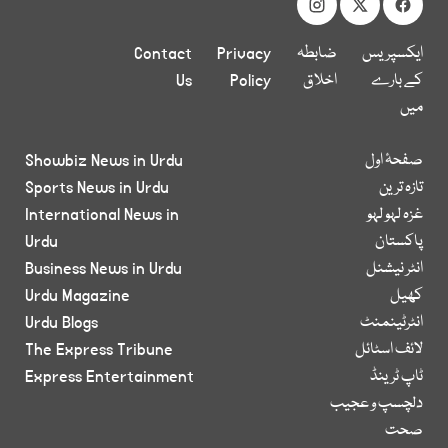
ایکسپریس
ضابطہ
Privacy
Contact
کے بارے
اخلاق
Policy
Us
میں
صفحۂ اول
Showbiz News in Urdu
تازہ ترین
Sports News in Urdu
غزہ لہو لہو
International News in
پاکستان
Urdu
انٹر نیشنل
Business News in Urdu
کھیل
Urdu Magazine
انٹرٹینمنٹ
Urdu Blogs
لائف اسٹائل
The Express Tribune
ٹاپ ٹرینڈ
Express Entertainment
دلچسپ و عجیب
صحت