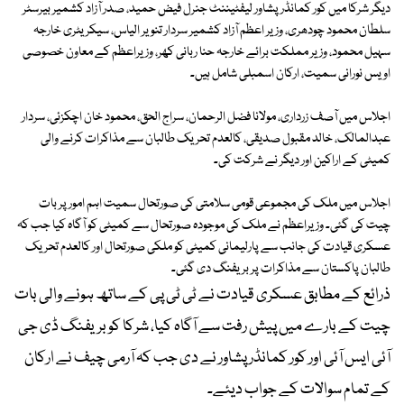
دیگر شرکا میں کور کمانڈر پشاور لیفٹیننٹ جنرل فیض حمید، صدر آزاد کشمیر بیرسٹر
سلطان محمود چودھری، وزیر اعظم آزاد کشمیر سردار تنویر الیاس، سیکریٹری خارجہ
سہیل محمود، وزیر مملکت برائے خارجہ حنا ربانی کھر، وزیراعظم کے معاون خصوصی
اویس نورانی سمیت، ارکان اسمبلی شامل ہیں۔
اجلاس میں آصف زرداری، مولانا فضل الرحمان، سراج الحق، محمود خان اچکزئی، سردار
عبدالمالک، خالد مقبول صدیقی، کالعدم تحریک طالبان سے مذاکرات کرنے والی
کمیٹی کے اراکین اور دیگر نے شرکت کی۔
اجلاس میں ملک کی مجموعی قومی سلامتی کی صورتحال سمیت اہم امور پر بات
چیت کی گئی۔ وزیراعظم نے ملک کی موجودہ صورتحال سے کمیٹی کو آگاہ کیا جب کہ
عسکری قیادت کی جانب سے پارلیمانی کمیٹی کو ملکی صورتحال اور کالعدم تحریک
طالبان پاکستان سے مذاکرات پر بریفنگ دی گئی۔
ذرائع کے مطابق عسکری قیادت نے ٹی ٹی پی کے ساتھ ہونے والی بات
چیت کے بارے میں پیش رفت سے آگاہ کیا، شرکا کو بریفنگ ڈی جی
آئی ایس آئی اور کور کمانڈر پشاور نے دی جب کہ آرمی چیف نے ارکان
کے تمام سوالات کے جواب دیئے۔