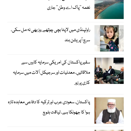
نغمہ ’’پاک اے وطن‘‘ جاری
راولپنڈی میں لاپتا بچی چوتھے روز بھی نہ مل سکی،
سرچ آپریشن بند
سفیر پاکستان کی امریکی سرمایہ کاروں سے
ملاقاتیں، معدنیات اور سرجیکل آلات میں سرمایہ
کاری پر زور
پاکستان، سعودی عرب اور ترکیہ کا دفاعی معاہدہ تازہ
ہوا کا جھونکا ہے، لیاقت بلوچ