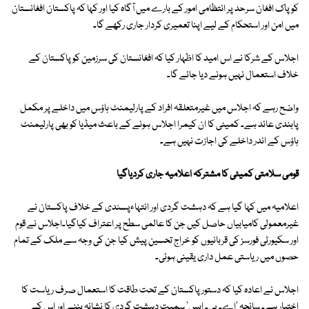
کو پاک افغان سرحد پر انتظامی امور کے بارے میں آگاہ کیا اور کہا کہ پاکستان افغانستان
میں امن اور استحکام کے لیے اپنا تعمیری کردار جاری رکھے گا۔
اجلاس کے شرکا نے اس امید کا اظہار کیا کہ افغانستان کی سرزمین کو پاکستان کے
خلاف استعمال نہیں ہونے دیا جائے گا۔
واضح رہے کہ اجلاس میں غیرمتعلقہ افراد کے پارلیمنٹ ہاؤس میں داخلے پر مکمل
پابندی عائد ہے۔ کمیٹی کا ان کیمرا اجلاس ہونے کے باعث میڈیا کو بھی پارلیمنٹ
ہاؤس کے اندر داخلے کی اجازت نہیں ہے۔
قومی سلامتی کمیٹی کا مشترکہ اعلامیہ جاری کردیاگیا
اعلامیہ میں کہا گیا ہے کہ دہشت گردی اور انتہاءپسندی کے خلاف پاکستان نے
غیرمعمولی کامیابیاں حاصل کیں جن کا عالمی سطح پر اعتراف کیاگیا۔اجلاس نے قوم
اور سکیورٹی فورسز کی قربانیوں کو خراج تحسین پیش کیا جن کی وجہ سے ملک کے تمام
حصوں میں ریاستی عمل داری یقینی ہوئی۔
اجلاس نے اعادہ کیا کہ دستور پاکستان کے تحت طاقت کا استعمال صرف ریاست کا
اختیار ہے۔ سانحہ 'اے۔ پی۔ ایس' سمیت دہشت گردی کا نشانہ بننے اور اِس کے