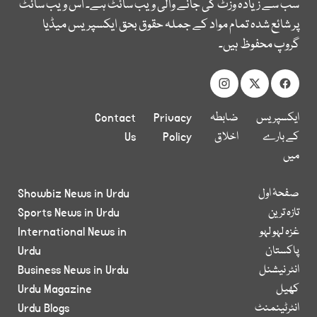
سب سے زیادہ وزٹ کی جانے والی ویب سائٹ ہے۔ اس ویب سائٹ
پر شائع شدہ تمام مواد کے جملہ حقوق بحق ایکسپریس میڈیا
گروپ محفوظ ہیں۔
ایکسپریس
ضابطہ
Privacy
Contact
کے بارے
اخلاق
Policy
Us
میں
صفحۂ اول
Showbiz News in Urdu
تازہ ترین
Sports News in Urdu
غزہ لہو لہو
International News in
پاکستان
Urdu
انٹر نیشنل
Business News in Urdu
کھیل
Urdu Magazine
انٹرٹینمنٹ
Urdu Blogs