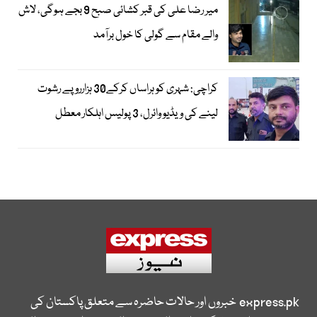
میر رضا علی کی قبر کشائی صبح 9 بجے ہوگی، لاش
والے مقام سے گولی کا خول برآمد
کراچی: شہری کو ہراساں کرکے30 ہزارروپے رشوت
لینے کی ویڈیو وائرل، 3 پولیس اہلکار معطل
express.pk
خبروں اور حالات حاضرہ سے متعلق پاکستان کی