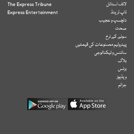
لائف اسٹائل
The Express Tribune
ٹاپ ٹرینڈ
Express Entertainment
دلچسپ و عجیب
صحت
سونے کے نرخ
پیٹرولیم مصنوعات کی قیمتیں
سائنس و ٹیکنالوجی
بلاگ
بزنس
ویڈیوز
جرائم