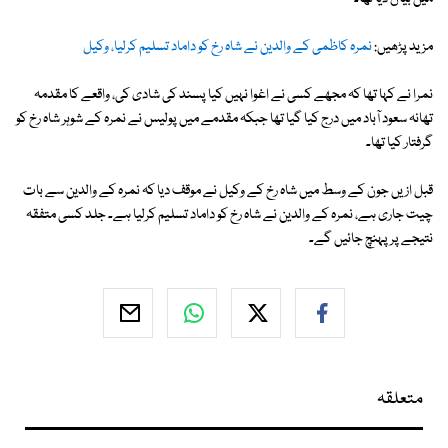
مزید پڑھیں:
نمرہ کاظمی کے والدین نے شاہ رخ کو داماد تسلیم کرلیا، وکیل
نمرا نے کہا تھا کہ مجھے کسی نے اغوا نہیں کیا پسند کی شادی کی، واقعے کا مقدمہ
تھانہ سعود آباد میں درج کیا گیا تھا جبکہ مقدمے میں پولیس نے نمرہ کے شوہر شاہ رخ کو
گرفتار کیا تھا۔
قبل ازیں جون کے وسط میں شاہ رخ کے وکیل نے موقف دیا کہ نمرہ کے والدین سے بات
چیت جاری ہے، نمرہ کے والدین نے شاہ رخ کو داماد تسلیم کرلیا ہے۔ جلد کسی متفقہ
نتیجے پر پہنچ جائیں گے۔
متعلقہ