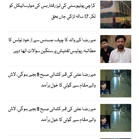
کراچی یونیورسٹی کی تیز رفتار بس کی موٹرسائیکل کو
ٹکر، 17 سالہ لڑکی جاں بحق
میر رضا کے والد کا چیف جسٹس سے از خود نوٹس کا
مطالبہ، پولیس تفتیش پر سنگین سوالات اٹھا دیے
میر رضا علی کی قبر کشائی صبح 9 بجے ہوگی، لاش
والے مقام سے گولی کا خول برآمد
میر رضا علی کی قبر کشائی صبح 9 بجے ہوگی، لاش
والے مقام سے گولی کا خول برآمد