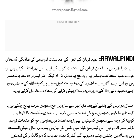
atharqhasan@gmail.com
RAWALPINDI:
عید قربان کے تہوار کی آمد سنت ابراہیمی کی ادائیگی کااعلان
ہے۔ دنیا بھر میں مسلمان قربانی کی سنت ادا کرنے کے لیے سال بھر انتظار کرتے ہیں۔ وہ
جو صاحب استطاعت ہوتے ہیں، وہ حج بیت اﷲ کی ادائیگی کے لیے ارادہ سفر باندھتے
ہیں اور اس بڑے گھر سے حاضری کی درخواست قبول ہونے پر کعبتہ اﷲ کی حاضری اور
اپنے محبوب نبیﷺ کے در پر درودو سلام پیش کرنے کی سعادت حاصل کرتے ہیں۔
امسال دو برس کے وقفے کے بعد دنیا بھر سے عازمین حج سعودی عرب پہنچ چکے ہیں۔
تاہم غیر ملکیوں عازمین حج کی تعداد خاصی کم ہے۔ سعودی حکومت کا کہنا ہے
کورونا کی وجہ سے سعودی کمپنیاں ابھی زیادہ تعداد میںعازمین حج کو خدمات فراہم
کرنے سے قاصر ہیں، اس لیے حج کوٹہ میں کمی کی جارہی ہے۔ بہر حال خوش قسمت
ہیں وہ عازمین جنھیں اپنے محبوب کے گھر کا دیدار نصیب کا ہو گا۔ڈالر کی قیمتوں