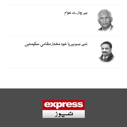
بے چارے عوام
نئے صوبے یا خود مختار مقامی حکومتیں