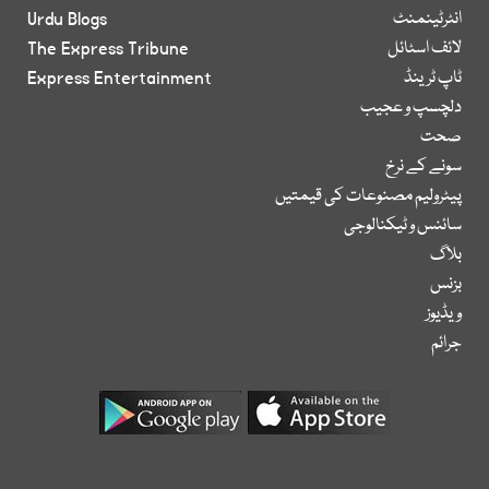
انٹرٹینمنٹ
Urdu Blogs
لائف اسٹائل
The Express Tribune
ٹاپ ٹرینڈ
Express Entertainment
دلچسپ و عجیب
صحت
سونے کے نرخ
پیٹرولیم مصنوعات کی قیمتیں
سائنس و ٹیکنالوجی
بلاگ
بزنس
ویڈیوز
جرائم