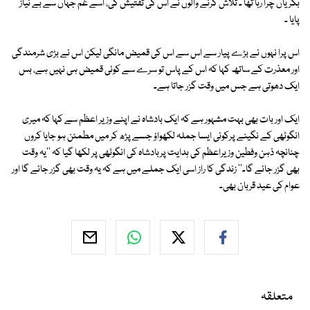
بکریاں چرا رہا تھا ۔ تلاش کرنے والوں نے اس کی تفتیش کی، اسے غم جہاں سے بے نیاز
پایا ۔
اس پرا نہوں نے بڑے پیار سے اس سے اس کی قمیض مانگی لیکن اس نے بڑی شرمندگی
اور معذرت کے ساتھ کہا کہ اس کے پاس تو سرے سے کوئی قمیض ہی نہیں ہے، بس
ایک دھوتی ہے جس میں وقت گزر جاتا ہے۔
ایک اور بات بھی بہت مشہور ہے کہ ایک بادشاہ نے اپنے وزیر اعظم سے کہا کہ میری
انگوٹھی کے نگینے پرکوئی ایسا جملہ لکھواؤ جسے پڑھ کر میں مطمئن ہو جایا کروں
چنانچہ ذہن وفطین وزیراعظم کی ہدایت پربادشاہ کی انگوٹھی پر لکھا گیا کہ ''یہ وقت
بھی گزر جائے گا۔'' زندگی کا راز اسی ایک جملے میں ہے کہ یہ وقت بھی گزر جائے گا اور
عوام کی عید قربان بھی۔
متعلقہ