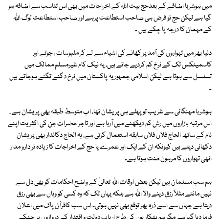
میں ہوشربا اضافے کے بعدحج بیت اﷲ کے اخراجات میں بھی اس تناسب سے اضافہ ہو
گیا ہے لیکن حج تو فرض ہی صاحب استطاعت پرہے اور صاحب استطاعت لوگ اﷲ
کے مہمان کا درجہ پا چکے ہیں ۔
دنیا بھر میں تہواروں کی آمد پر کھانے کی اشیاء سے لے کر ملبوسات ، جوتے اور
کاسمیٹکس تک کے نرخ کم کردیے جاتے ہیں، یہ نیک کام غیرمسلم ممالک میں
تسلسل سے ہوتا ہے لیکن اسلامی جمہوریہ پاکستان میں نرخ دگنے تگنے ہوجاتے ہیں
۔
ہوشربا مہنگائی سے غریب تو پہلے ہی پریشان تھا، اب متوسط طبقہ بھی پریشان ہے ،
اس مرتبہ بازاروں میں رش کم دیکھنے میں آرہا ہے اور تاجر حضرات جن کی اکثریت اپنے
نام کے ساتھ الحاج فلاں فلاں سابقہ استعمال کرتی ہے، یہ الحاج دکاندار بھی پریشان
دکھائی دیتے ہیں کیونکہ ان کے ایک اور عمرے یا حج کے اخراجات کا زیادہ تر دارو مدار
انھی تہواروں کا مرہون منت ہوتا ہے۔
ہم سب مسلمان ہیں لیکن بعض اوقات اللہ تعالیٰ کے واضح احکامات کو بھی دل سے
نہیں مانتے مثلاً رزق دینے والا اﷲ ہے بلکہ یہاں تک کہ وہ کسی کو وہاں سے بھی رزق
دیتا ہے جہاں سے اسے ذرہ بھر توقع بھی نہیں ہوتی۔ اس سب کاقرآن پاک میں اعلان
فرما دیا گیا ہے مگر ہم بھکاریوں کی طرح ارباب دولت و اقتدار کے دروازوں پر جھکے