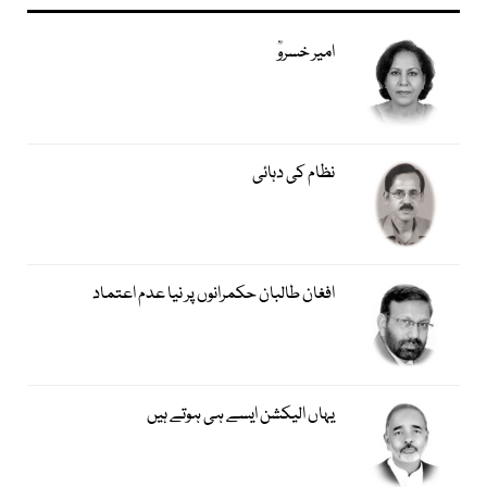
امیر خسروؒ
نظام کی دہائی
افغان طالبان حکمرانوں پر نیا عدم اعتماد
یہاں الیکشن ایسے ہی ہوتے ہیں