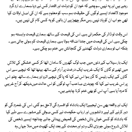
رہتے ہیں اور یہ نہیں سوچتے کہ خود ان کو دولت اور اقتدار کس نے دیا۔ہمارے اردگرد
موجود لاتعداد ایسے لوگوں کی حقیقت ہم سب کو معلوم ہے کہ ان کی اصل اوقات کیا
تھی جو اب ان کو یاد نہیں رہی مگر چھوڑیے ان باتوں کو یہ کسی کام کی نہیں ہیں۔
اس وقت تو ڈالر کی حکمرانی ہے، اس کی قیمت کے ساتھ ہماری قیمت وابستہ ہو
چکی ہے، اس کی قیمت میں جتنا اضافہ ہوتا ہے، ہماری قیمت کم ہوتی جاتی ہے ۔
بلکہ اب تو ہماری دولت گھٹنے کی گنجائش ہی ختم ہو چکی ہے۔
ایک بار سیلاب کے دنوں میں جب لوگ گھروں کا سامان اٹھا کر کسی خشکی کی تلاش
میں تھے تو گاؤں کا ایک غریب ایک درخت پر آرام کے ساتھ بیٹھا تھا کہ نیچے سے اس
گاؤں کے ایک رئیس کا گزر ہوا اس نے کہا کہ پاگل نیچے اترو اور ہمارے ساتھ چلو، اس
پر اس غریب نے کہا کہ چوہدری صاحب آپ لوگوں کو اس حالت میںدیکھ کر آج غریبی
کا مزہ آیا ہے، آپ اس کو بھی ختم کرنا چاہتے ہیں۔
ایک اور واقعہ بھی سن لیجیے! ایک بادشاہ کو افسردگی لاحق ہو گئی، اس کی غمزدگی کو
دور کرنے کے لیے دانشوروں اور ارباب حکومت نے کسی صوفی کے مشورے سے طے کیا
کہ بادشاہ کو کسی خوش باش شخص کی قمیض پہنائی جائے چنانچہ ایسے شخص کی
تلاش شروع ہوئی جو بڑی تگ و دو اور محنت کے بعد ایک کھیت میں ملا جہاں وہ