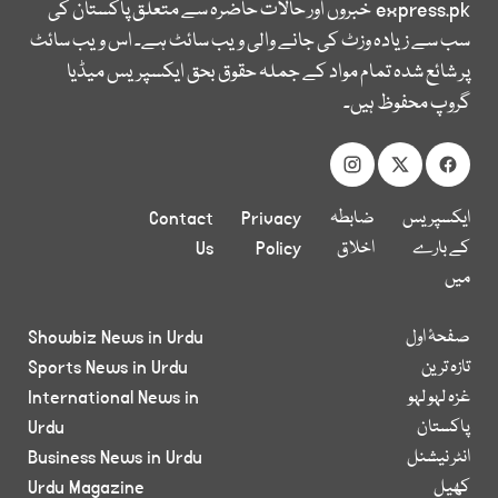
express.pk
خبروں اور حالات حاضرہ سے متعلق پاکستان کی
سب سے زیادہ وزٹ کی جانے والی ویب سائٹ ہے۔ اس ویب سائٹ
پر شائع شدہ تمام مواد کے جملہ حقوق بحق ایکسپریس میڈیا
گروپ محفوظ ہیں۔
ایکسپریس
ضابطہ
Privacy
Contact
کے بارے
اخلاق
Policy
Us
میں
صفحۂ اول
Showbiz News in Urdu
تازہ ترین
Sports News in Urdu
غزہ لہو لہو
International News in
پاکستان
Urdu
انٹر نیشنل
Business News in Urdu
کھیل
Urdu Magazine