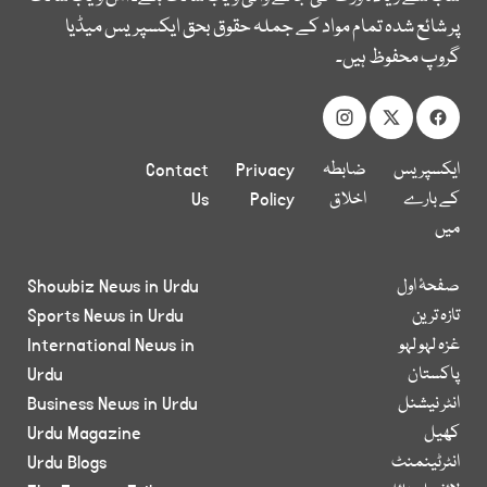
پر شائع شدہ تمام مواد کے جملہ حقوق بحق ایکسپریس میڈیا
گروپ محفوظ ہیں۔
ایکسپریس
ضابطہ
Privacy
Contact
کے بارے
اخلاق
Policy
Us
میں
صفحۂ اول
Showbiz News in Urdu
تازہ ترین
Sports News in Urdu
غزہ لہو لہو
International News in
پاکستان
Urdu
انٹر نیشنل
Business News in Urdu
کھیل
Urdu Magazine
انٹرٹینمنٹ
Urdu Blogs