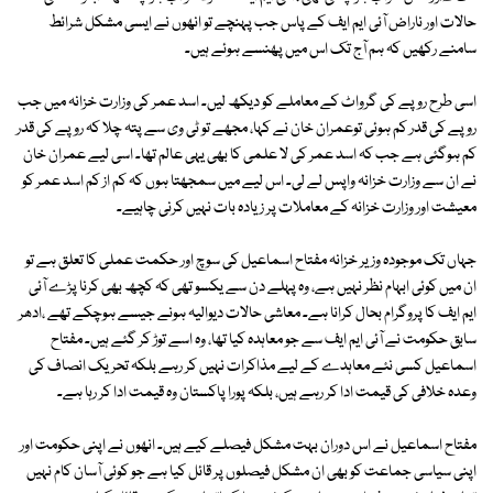
حالات اور ناراض آئی ایم ایف کے پاس جب پہنچے تو انھوں نے ایسی مشکل شرائط
سامنے رکھیں کہ ہم آج تک اس میں پھنسے ہوئے ہیں۔
اسی طرح روپے کی گرواٹ کے معاملے کو دیکھ لیں۔ اسد عمر کی وزارت خزانہ میں جب
روپے کی قدر کم ہوئی توعمران خان نے کہا، مجھے تو ٹی وی سے پتہ چلا کہ روپے کی قدر
کم ہوگئی ہے جب کہ اسد عمر کی لا علمی کا بھی یہی عالم تھا۔ اسی لیے عمران خان
نے ان سے وزارت خزانہ واپس لے لی۔ اس لیے میں سمجھتا ہوں کہ کم از کم اسد عمر کو
معیشت اور وزارت خزانہ کے معاملات پر زیادہ بات نہیں کرنی چاہیے۔
جہاں تک موجودہ وزیر خزانہ مفتاح اسماعیل کی سوچ اور حکمت عملی کا تعلق ہے تو
ان میں کوئی ابہام نظر نہیں ہے، وہ پہلے دن سے یکسو تھی کہ کچھ بھی کرنا پڑے آئی
ایم ایف کا پروگرام بحال کرانا ہے۔ معاشی حالات دیوالیہ ہونے جیسے ہوچکے تھے ،ادھر
سابق حکومت نے آئی ایم ایف سے جو معاہدہ کیا تھا، وہ اسے توڑ کر گئے ہیں۔ مفتاح
اسماعیل کسی نئے معاہدے کے لیے مذاکرات نہیں کر رہے بلکہ تحریک انصاف کی
وعدہ خلافی کی قیمت ادا کر رہے ہیں، بلکہ پورا پاکستان وہ قیمت ادا کر رہا ہے۔
مفتاح اسماعیل نے اس دوران بہت مشکل فیصلے کیے ہیں۔ انھوں نے اپنی حکومت اور
اپنی سیاسی جماعت کو بھی ان مشکل فیصلوں پر قائل کیا ہے جو کوئی آسان کام نہیں