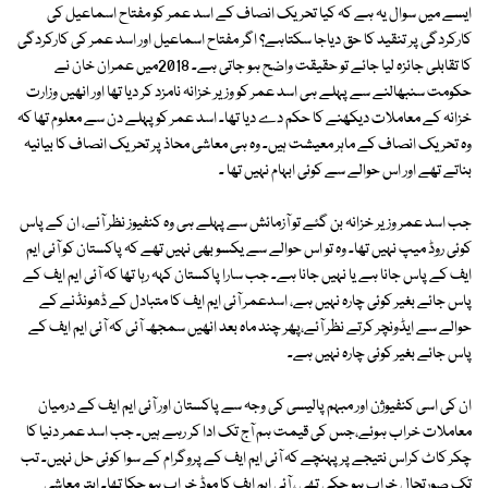
ایسے میں سوال یہ ہے کہ کیا تحریک انصاف کے اسد عمر کو مفتاح اسماعیل کی
کارکردگی پر تنقید کا حق دیاجا سکتاہے؟ اگر مفتاح اسماعیل اور اسد عمر کی کارکردگی
کا تقابلی جائزہ لیا جائے تو حقیقت واضح ہو جاتی ہے۔ 2018میں عمران خان نے
حکومت سنبھالنے سے پہلے ہی اسد عمر کو وزیر خزانہ نامزد کر دیا تھا اور انھیں وزارت
خزانہ کے معاملات دیکھنے کا حکم دے دیا تھا۔ اسد عمر کو پہلے دن سے معلوم تھا کہ
وہ تحریک انصاف کے ماہر معیشت ہیں۔ وہ ہی معاشی محاذ پر تحریک انصاف کا بیانیہ
بناتے تھے اور اس حوالے سے کوئی ابہام نہیں تھا ۔
جب اسد عمر وزیر خزانہ بن گئے تو آزمائش سے پہلے ہی وہ کنفیوز نظر آئے، ان کے پاس
کوئی روڈ میپ نہیں تھا۔ وہ تو اس حوالے سے یکسو بھی نہیں تھے کہ پاکستان کو آئی ایم
ایف کے پاس جانا ہے یا نہیں جانا ہے۔ جب سارا پاکستان کہہ رہا تھا کہ آئی ایم ایف کے
پاس جائے بغیر کوئی چارہ نہیں ہے، اسدعمر آئی ایم ایف کا متبادل کے ڈھونڈنے کے
حوالے سے ایڈونچر کرتے نظر آئے،پھر چند ماہ بعد انھیں سمجھ آئی کہ آئی ایم ایف کے
پاس جائے بغیر کوئی چارہ نہیں ہے۔
ان کی اسی کنفیوژن اور مبہم پالیسی کی وجہ سے پاکستان اور آئی ایم ایف کے درمیان
معاملات خراب ہوئے،جس کی قیمت ہم آج تک ادا کر رہے ہیں۔ جب اسد عمر دنیا کا
چکر کاٹ کراس نتیجے پر پہنچے کہ آئی ایم ایف کے پروگرام کے سوا کوئی حل نہیں۔ تب
تک صورتحال خراب ہو چکی تھی ، آئی ایم ایف کا موڈ خر اب ہو چکا تھا۔ ابتر معاشی