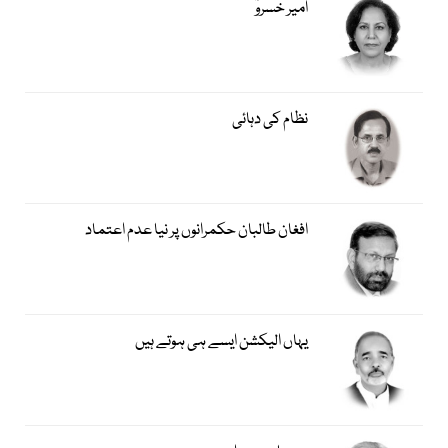
امیر خسروؒ
نظام کی دہائی
افغان طالبان حکمرانوں پر نیا عدم اعتماد
یہاں الیکشن ایسے ہی ہوتے ہیں