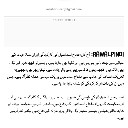
msuherwardy@gmail.com
RAWALPINDI:
آج کل مفتاح اسماعیل کی کارکردگی اور ان صلاحیت کے
حوالے سے بہت باتیں ہو رہی ہیں اور لکھا بھی جارہا ہے۔ ویسے تو کچھ شہر کے لوگ
بھی ظالم ہیں ،کچھ اپنوں کا ْقصو ر بھی ہے والی بات ہے۔ لیکن پھر بھی مجھے یہ
تحریک انصاف کی جانب سے مفتاح اسماعیل پر ایک سیاسی حملہ نظر آتا ہے۔ جس
میں ان کی ذات اورکارکردگی کو نشانہ بنایا جا رہا ہے۔
ایسے میں اسحاق ڈار کی واپسی کی خبروں نے سونے پر سہاگے کا کام کیا ہے، اسی لیے
اب حکومت کے وزراء مفتاح اسماعیل کے دفاع میں سامنے آئے ہیں۔ خواجہ آصف اور
شاہد خاقان عباسی جیسے سنیئر لوگ وفاقی وزیر خزانہ کے دفاع میں بولتے نظر آرہے
ہیں۔