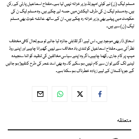
مسلم لیگ (ن) نے کوئی امپورٹڈ وزیر خزانہ نہیں لیا ہے۔ مفتاح اسماعیل پارٹی کے رکن
ہیں، وہ مسلم لیگ ن کی طرف الیکشن میں حصہ لے چکے ہیں، وہ مسلم لیگ ن کی
حکومت میں پہلے بھی وزیر خزانہ رہ چکے ہیں۔ ان کے ساتھ عائشہ غوث بھی مسلم
لیگ (ن) سے ہیں۔
اسحاق ڈار بھی موجود ہیں۔ اس لیے اگر تقابلی جائزہ لیا جائے تو صورتحال کافی مختلف
نظر آتی ہے۔ مفتاح اسماعیل کو تندی باد مخالف سے نہیں گھبرانا چاہیے اور اپنے روڈ
میپ پر کام جاری رکھنا چاہیے۔اگر وہ اپنے سیاسی مخالفین کی تنقید کو اتنا سنجیدہ
لینے لگ گئے تو ان سے کام نہیں ہو سکے گا۔ وہ بھی اسد عمر کی طرح کنفیوژ ہو جائیں
گے جو پاکستان کے لیے زیادہ خطرناک ہو سکتا ہے۔
متعلقہ