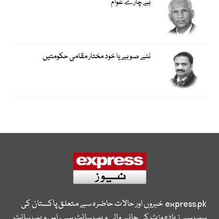
بے چارے عوام
نئے صوبے یا خود مختار مقامی حکومتیں
express.pk
خبروں اور حالات حاضرہ سے متعلق پاکستان کی
سب سے زیادہ وزٹ کی جانے والی ویب سائٹ ہے۔ اس ویب سائٹ