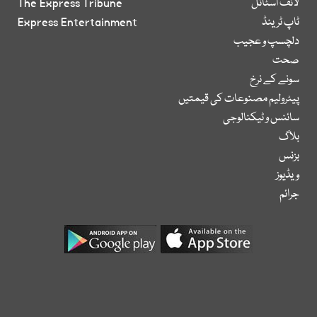
لائف اسٹائل
The Express Tribune
ٹاپ ٹرینڈ
Express Entertainment
دلچسپ و عجیب
صحت
سونے کے نرخ
پیٹرولیم مصنوعات کی قیمتیں
سائنس و ٹیکنالوجی
بلاگ
بزنس
ویڈیوز
جرائم