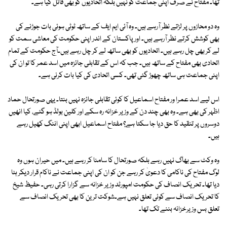
تھا۔ مفتاح نے صرف اپنی جماعت کو نہیں بلکہ اتحادیوں کو بھی قائل کیا ہے۔
وہ دو محازوں پر لڑتے نظر آرہے ہیں۔ وہ آئی ایم ایف کے ساتھ ٹوٹی ہوئی بات جوڑنے کی
بھی کوشش کرتے نظر آرہے ہیں۔ اور پاکستان کے اندر اپنی حکومت کی معاشی سمت کو
لے کر بھی چل رہے ہیں۔ اتحادیوں کو بھی ساتھ لے کر چل رہے ہیں۔آج حکومت کے تمام
اتحادی بھی مفتاح کے ساتھ ہیں۔ جب کہ اس کے تقابلی جائزہ میں اسد عمر کا تو ان کی
اپنی جماعت ہی ساتھ چھوڑ گئی تھی۔ کسی اتحادی کی کیا بات کرنی ہے۔
اس لیے اسد عمرا ور مفتاح اسماعیل کا کوئی تقابلی جائزہ نہیں بنتا۔ یہی صورتحال حماد
اظہر کی بھی ہے۔ وہ بھی چند دن کے وزیر خزانہ رہ سکے اور کلین بولڈ ہو گئے، کیا انھیں
دوسروں پر تنقید کا حق دیا جا سکتا ہے؟ مفتاح اسماعیل ابھی اپنی اننگ کھیل رہے
ہیں۔
وہ وکٹ سے بھاگ نہیں رہے بلکہ صورتحال کا سامنا کر رہے ہیں۔ میں حیران ہوں وہ
لوگ مفتاح کی ناکامی کا دعویٰ کر رہے جن کو ان کی اپنی جماعت نے ناکام قرار دیکر ہٹا
دیا تھا۔ تحریک انصاف کی حکومت امپورٹد وزیر خزانہ سے گزارا کرتی رہی۔ حفیظ شیخ
کا تحریک انصاف سے کوئی تعلق نہیں ہے۔شوکت ترین کا بھی تحریک انصاف سے
تعلق بس وزیرخزانہ بننے تک تھا۔