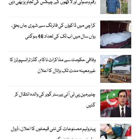
رقم وصولی اور لاکھوں کے چیکس کی تجاویز بھی دیں
کراچی میں ڈاکوؤں کی فائرنگ سے شہری جاں بحق،
رواں سال میں اب تک کی تعداد 46 ہوگئی
وفاقی حکومت سے مذاکرات ناکام، گڈز ٹرانسپورٹرز کا
غیرمعینہ مدت تک ہڑتال کا اعلان
چئیرمین پی ٹی آئی بیرسٹر گوہر کی والدہ انتقال کر
گئیں
پیٹرولیم مصنوعات کی نئی قیمتوں کا اعلان، ڈیزل