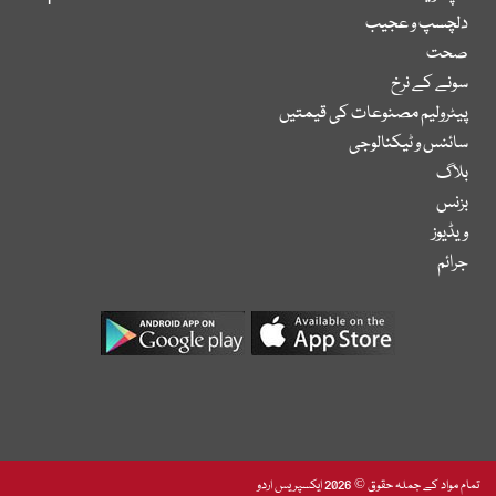
دلچسپ و عجیب
صحت
سونے کے نرخ
پیٹرولیم مصنوعات کی قیمتیں
سائنس و ٹیکنالوجی
بلاگ
بزنس
ویڈیوز
جرائم
تمام مواد کے جملہ حقوق © 2026 ایکسپریس اردو