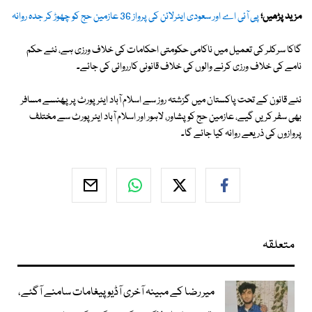
مزید پڑھیں؛
پی آئی اے اور سعودی ایئرلائن کی پرواز 36 عازمین حج کو چھوڑ کر جدہ روانہ
گاکا سرکلر کی تعمیل میں ناکامی حکومتی احکامات کی خلاف ورزی ہے، نئے حکم
نامے کی خلاف ورزی کرنے والوں کی خلاف قانونی کارروائی کی جائے۔
نئے قانون کے تحت پاکستان میں گزشتہ روز سے اسلام آباد ایئرپورٹ پر پھنسے مسافر
بھی سفر کریں گیے، عازمین حج کو پشاور، لاہور اور اسلام آباد ایئرپورٹ سے مختلف
پروازوں کی ذریعے روانہ کیا جائے گا۔
متعلقہ
میر رضا کے مبینہ آخری آڈیو پیغامات سامنے آگئے،