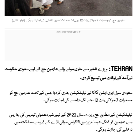
عازمین حج کو جمعرات 7 جولائی رات 12 بجے تک مملکت میں داخلے کی اجازت ہوگی۔ (فوٹو : فائل)
TEHRAN:
ویزے تاخیر سے جاری ہونے والے عازمین حج کے لیے سعودی حکومت
نے آمد کے اوقات میں توسیع کر دی۔
سعودی سول ایوی ایشن گاکا نے نوٹیفکیشن جاری کر دیا جس کے تحت عازمین حج کو
جمعرات 7 جولائی رات 12 بجے تک داخلے کی اجازت ہوگی۔
نوٹیفکیشن کے مطابق حج ویزے سال 2022 کے لیے غیر معمولی تبدیلی کی جا رہی
ہے، عازمین کو کنگ عبدالعزیز بین الاقوامی ہوائی اڈے کے ذریعے مملکت میں
داخلے کی اجازت ہوگی۔