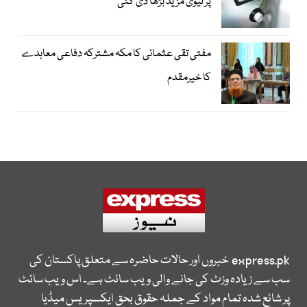
پر لیوی مزید بڑھا دی گئی
مفتی تقی عثمانی کا مکہ مشترکہ دفاعی معاہدے
کا خیرمقدم
express.pk
خبروں اور حالات حاضرہ سے متعلق پاکستان کی
سب سے زیادہ وزٹ کی جانے والی ویب سائٹ ہے۔ اس ویب سائٹ
پر شائع شدہ تمام مواد کے جملہ حقوق بحق ایکسپریس میڈیا