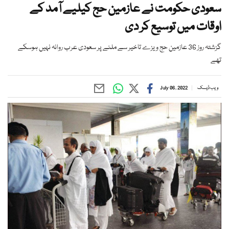
سعودی حکومت نے عازمین حج کیلیے آمد کے
اوقات میں توسیع کر دی
گزشتہ روز 36 عازمین حج ویزے تاخیر سے ملنے پر سعودی عرب روانہ نہیں ہوسکے
تھے
ویب ڈیسک
July 06, 2022