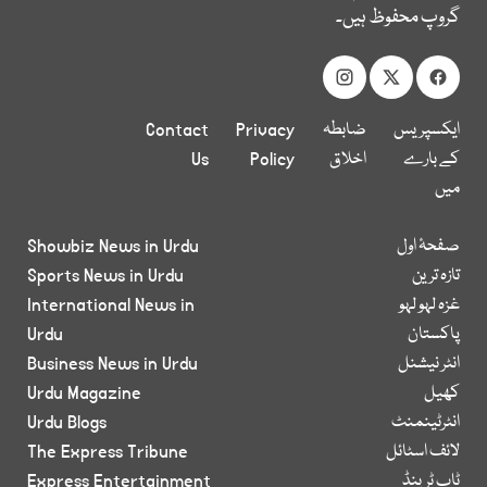
گروپ محفوظ ہیں۔
ایکسپریس
ضابطہ
Privacy
Contact
کے بارے
اخلاق
Policy
Us
میں
صفحۂ اول
Showbiz News in Urdu
تازہ ترین
Sports News in Urdu
غزہ لہو لہو
International News in
پاکستان
Urdu
انٹر نیشنل
Business News in Urdu
کھیل
Urdu Magazine
انٹرٹینمنٹ
Urdu Blogs
لائف اسٹائل
The Express Tribune
ٹاپ ٹرینڈ
Express Entertainment