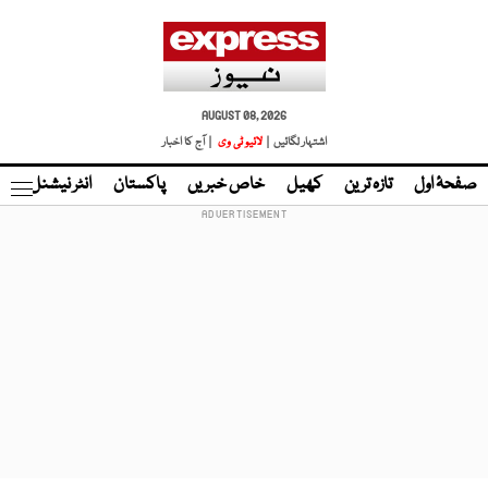
AUGUST 08, 2026
اشتہار لگائیں |
لائیو ٹی وی
| آج کا اخبار
صفحۂ اول
تازہ ترین
کھیل
خاص خبریں
پاکستان
انٹر نیشنل
ٹا