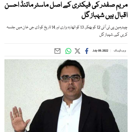
مریم صفدر کی فیکٹری کے اصل ماسٹر مائنڈ احسن
اقبال ہیں شہباز گل
چیئرمین پی ٹی آئی 12 کو بھکر، 13 کو اٹھارہ ہزاری اور 14 تاریخ کو ڈی جی خان میں جلسہ
کریں گے، شہباز گل
ویب ڈیسک
July 09, 2022