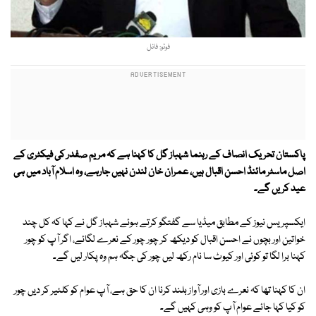
فوٹو: فائل
پاکستان تحریک انصاف کے رہنما شہباز گل کا کہنا ہے کہ مریم صفدر کی فیکٹری کے
اصل ماسٹر مائنڈ احسن اقبال ہیں،
عمران خان لندن نہیں جارہے، وہ اسلام آباد میں ہی
عید کریں گے۔
ایکسپریس نیوز کے مطابق میڈیا سے گفتگو کرتے ہوئے شہباز گل نے کہا کہ کل چند
خواتین اور بچوں نے احسن اقبال کو دیکھ کر چور چور کے نعرے لگائے، اگر آپ کو چور
کہنا برا لگا تو کوئی اور کیوٹ سا نام رکھ لیں چور کی جگہ ہم وہ پکار لیں گے۔
ان کا کہنا تھا کہ نعرے بازی اور آواز بلند کرنا ان کا حق ہے، آپ عوام کو کلئیر کر دیں چور
کو کیا کہا جائے عوام آپ کو وہی کہیں گے۔