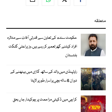
متعلقہ
حکومت سندھ کے تعاون سے قدرتی آفات سے متاثرہ
افراد کیلئے گھر تعمیر کر رہے ہیں، وزیراعلیٰ گلگت
بلتستان
راولپنڈی میں والد کے ساتھ گاڑی میں بیٹھنے کے
دوران 6 سالہ بچی پراسرار طور پر لاپتا
کراچی میں ڈکیتی مزاحمت پر چوکیدار جاں بحق