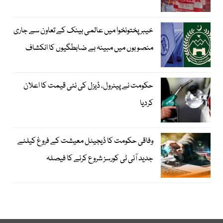
خیبرپختونخوا میں عالمی بینک کے تعاون سے جاری
منصوبوں میں مبینہ بے ضابطگیوں کا انکشاف
حکومت نے پیٹرول، ڈیزل کی نئی قیمت کا اعلان
کردیا
وفاقی حکومت کا ڈیجیٹل معیشت کے فروغ کیلئے
جدید آئی ٹی کورسز شروع کرنے کا فیصلہ