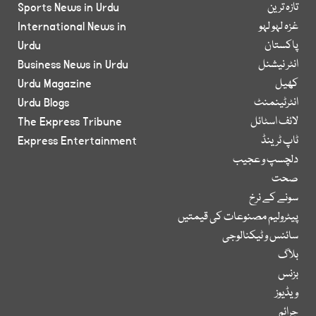
تازہ ترین
Sports News in Urdu
غزہ لہو لہو
International News in
پاکستان
Urdu
انٹر نیشنل
Business News in Urdu
کھیل
Urdu Magazine
انٹرٹینمنٹ
Urdu Blogs
لائف اسٹائل
The Express Tribune
ٹاپ ٹرینڈ
Express Entertainment
دلچسپ و عجیب
صحت
سونے کے نرخ
پیٹرولیم مصنوعات کی قیمتیں
سائنس و ٹیکنالوجی
بلاگ
بزنس
ویڈیوز
جرائم