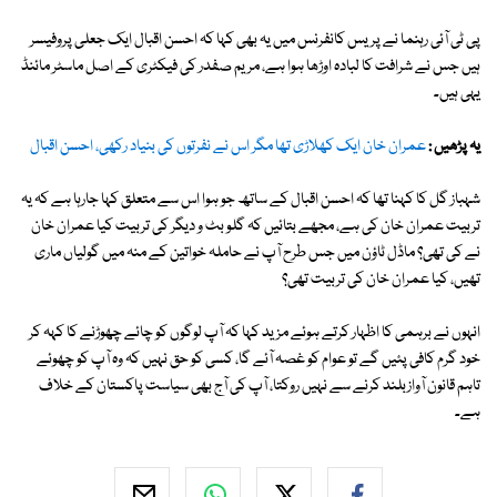
پی ٹی آئی رہنما نے پریس کانفرنس میں یہ بھی کہا کہ احسن اقبال ایک جعلی پروفیسر
ہیں جس نے شرافت کا لبادہ اوڑھا ہوا ہے، مریم صفدر کی فیکٹری کے اصل ماسٹر مائنڈ
یہی ہیں۔
یہ پڑھیں :
عمران خان ایک کھلاڑی تھا مگر اس نے نفرتوں کی بنیاد رکھی، احسن اقبال
شہباز گل کا کہنا تھا کہ احسن اقبال کے ساتھ جو ہوا اس سے متعلق کہا جارہا ہے کہ یہ
تربیت عمران خان کی ہے، مجھے بتائیں کہ گلو بٹ و دیگر کی تربیت کیا عمران خان
نے کی تھی؟ ماڈل ٹاؤن میں جس طرح آپ نے حاملہ خواتین کے منہ میں گولیاں ماری
تھیں، کیا عمران خان کی تربیت تھی؟
انہوں نے برہمی کا اظہار کرتے ہوئے مزید کہا کہ آپ لوگوں کو چائے چھوڑنے کا کہہ کر
خود گرم کافی پئیں گے تو عوام کو غصہ آئے گا، کسی کو حق نہیں کہ وہ آپ کو چھوئے
تاہم قانون آوازبلند کرنے سے نہیں روکتا، آپ کی آج بھی سیاست پاکستان کے خلاف
ہے۔