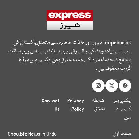
express.pk
خبروں اور حالات حاضرہ سے متعلق پاکستان کی
سب سے زیادہ وزٹ کی جانے والی ویب سائٹ ہے۔ اس ویب سائٹ
پر شائع شدہ تمام مواد کے جملہ حقوق بحق ایکسپریس میڈیا
گروپ محفوظ ہیں۔
ایکسپریس
ضابطہ
Privacy
Contact
کے بارے
اخلاق
Policy
Us
میں
صفحۂ اول
Showbiz News in Urdu