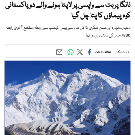
نانگا پربت سے واپسی پر لاپتا ہونے والے دو پاکستانی
کوہ پیماؤں کا پتا چل گیا
امتیاز سدپارہ اور حسن شگری کا کل شام سے بیس کیمپ سے رابطہ منقطع، آخری رابطہ
7600 میٹر کی بلندی پر ہوا تھا
ویب ڈیسک
July 11, 2022