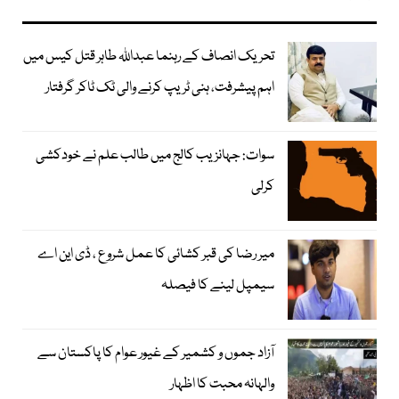
تحریک انصاف کے رہنما عبداللہ طاہر قتل کیس میں
اہم پیشرفت، ہنی ٹریپ کرنے والی ٹک ٹاکر گرفتار
سوات: جہانزیب کالج میں طالب علم نے خودکشی
کرلی
میر رضا کی قبر کشائی کا عمل شروع ، ڈی این اے
سیمپل لینے کا فیصلہ
آزاد جموں و کشمیر کے غیور عوام کا پاکستان سے
والہانہ محبت کا اظہار