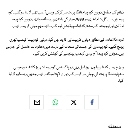
ذرائع کے مطابق دونوں کوہ پیام نانگا پربت سر کرکے واپس آرہے تھے لاپتا ہوگئے، کوہ
پیماؤں سے کل شام آخری بار 7600 میٹر کی بلندی پر رابطہ ہوا تھا ، دونوں کوہ پیما
اطالوی اور ارجینٹنا کے مشترکہ ایکسپیڈیشن ٹیم کے ساتھ مہم جوئی کر رہے تھے۔
تازہ اطلاعات کے مطابق دونوں کو پیماؤں کا پتا چل گیا، دونوں کوہ پیما کیمپ تھری
پہنچ گئے۔ کوہ پیماؤں کی جسمانی صحت کے بارے میں معلومات حاصل کی جارہی
ہیں۔ دونوں کوہ پیما آج بیس کیمپ پہنچنے کی کوشش کریں گے۔
واضح رہے کہ تقریباً چھ روز قبل بھی دو پاکستانی کوہ پیما شہروز کاشف اور موسیٰ
سدپارہ نانگا پربت کی چوٹی سر کرنے کے دوران لاپتا ہوگئے تھے جنہیں ریسکیو کرلیا
گیا۔
متعلقہ