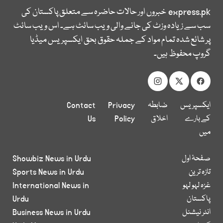
express.pk
خبروں اور حالات حاضرہ سے متعلق پاکستان کی
سب سے زیادہ وزٹ کی جانے والی ویب سائٹ ہے۔ اس ویب سائٹ
پر شائع شدہ تمام مواد کے جملہ حقوق بحق ایکسپریس میڈیا
گروپ محفوظ ہیں۔
ایکسپریس
ضابطہ
Privacy
Contact
کے بارے
اخلاق
Policy
Us
میں
صفحۂ اول
Showbiz News in Urdu
تازہ ترین
Sports News in Urdu
غزہ لہو لہو
International News in
پاکستان
Urdu
انٹر نیشنل
Business News in Urdu