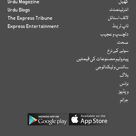
کھیل
Urdu Magazine
انٹرٹینمنٹ
Urdu Blogs
لائف اسٹائل
The Express Tribune
ٹاپ ٹرینڈ
Express Entertainment
دلچسپ و عجیب
صحت
سونے کے نرخ
پیٹرولیم مصنوعات کی قیمتیں
سائنس و ٹیکنالوجی
بلاگ
بزنس
ویڈیوز
جرائم