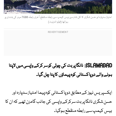
امتیاز سدپارہ اور حسن شگری کا کل شام سے بیس کیمپ سے رابطہ منقطع، آخری رابطہ 7600 میٹر کی بلندی پر
ہوا تھا (فوٹو: انٹرنیٹ)
ISLAMABAD:
نانگا پربت کی چوٹی کو سر کرکے واپسی میں لاپتا
ہونے والے دو پاکستانی کوہ پیماؤں کا پتا چل گیا۔
ایکسپریس نیوز کے مطابق دو پاکستانی کوہ پیما امتیاز سدپارہ اور
حسن شگری نانگا پربت سرکرکے واپسی کی جانب گامزن تھے کہ ان کا
بیس کیمپ سے رابطہ منقطع ہوگیا۔