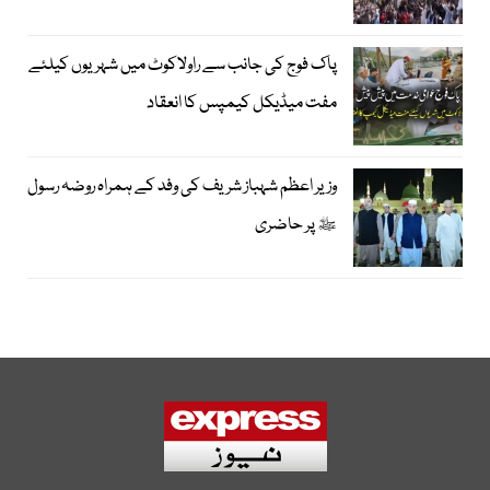
پاک فوج کی جانب سے راولاکوٹ میں شہریوں کیلئے
مفت میڈیکل کیمپس کا انعقاد
وزیر اعظم شہباز شریف کی وفد کے ہمراہ روضہ رسول
ﷺ پر حاضری