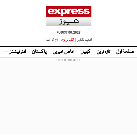
AUGUST 08, 2026
اشتہار لگائیں |
لائیو ٹی وی
| آج کا اخبار
صفحۂ اول
تازہ ترین
کھیل
خاص خبریں
پاکستان
انٹر نیشنل
ٹا