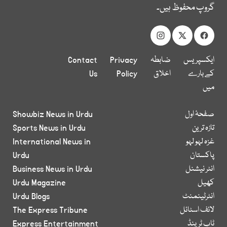
گروپ محفوظ ہیں۔
ایکسپریس
ضابطہ
Privacy
Contact
کے بارے
اخلاق
Policy
Us
میں
صفحۂ اول
Showbiz News in Urdu
تازہ ترین
Sports News in Urdu
غزہ لہو لہو
International News in
پاکستان
Urdu
انٹر نیشنل
Business News in Urdu
کھیل
Urdu Magazine
انٹرٹینمنٹ
Urdu Blogs
لائف اسٹائل
The Express Tribune
ٹاپ ٹرینڈ
Express Entertainment