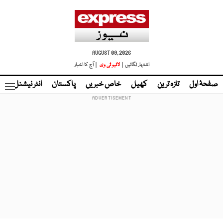
AUGUST 09, 2026
اشتہار لگائیں |
لائیو ٹی وی
| آج کا اخبار
صفحۂ اول
تازہ ترین
کھیل
خاص خبریں
پاکستان
انٹر نیشنل
ٹا