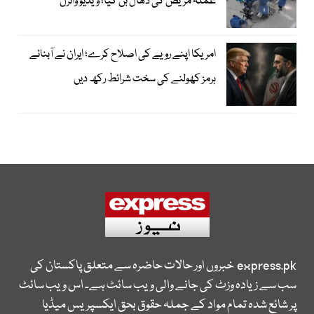
عملہ مریض کی ڈھال بن گیا؛ ویڈیو وائرل
امریکا اپنے رویے کی اصلاح کرے؛ ایران نے آبنائے
ہرمز کھولنے کی سخت شرائط رکھ دیں
express.pk
خبروں اور حالات حاضرہ سے متعلق پاکستان کی
سب سے زیادہ وزٹ کی جانے والی ویب سائٹ ہے۔ اس ویب سائٹ
پر شائع شدہ تمام مواد کے جملہ حقوق بحق ایکسپریس میڈیا