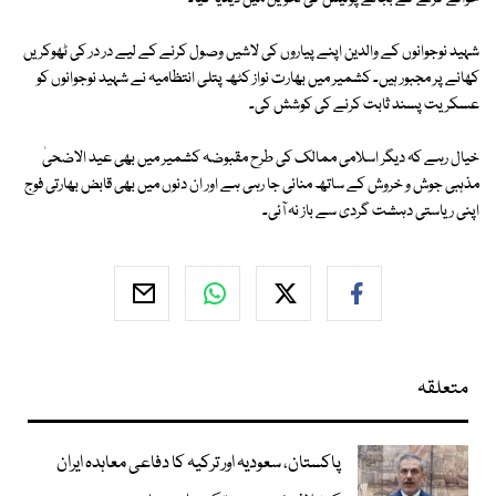
شہید نوجوانوں کے والدین اپنے پیاروں کی لاشیں وصول کرنے کے لیے در در کی ٹھوکریں
کھانے پر مجبور ہیں۔ کشمیر میں بھارت نواز کٹھ پتلی انتظامیہ نے شہید نوجوانوں کو
عسکریت پسند ثابت کرنے کی کوشش کی۔
خیال رہے کہ دیگر اسلامی ممالک کی طرح مقبوضہ کشمیر میں بھی عید الاضحیٰ
مذہبی جوش و خروش کے ساتھ منائی جا رہی ہے اور ان دنوں میں بھی قابض بھارتی فوج
اپنی ریاستی دہشت گردی سے باز نہ آئی۔
متعلقہ
پاکستان، سعودیہ اور ترکیہ کا دفاعی معاہدہ ایران