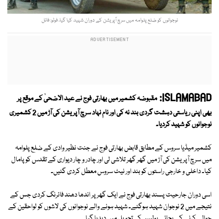
نوجوانوں کو ضلع پلوامہ میں سرچ آپریشن کے دوران شہید کیا گیا، فوٹو: فائل
ISLAMABAD:
مقبوضہ کشمیر میں بھارتی فوج نے عید الاضحیٰ کے موقع پر
بھی اپنی ریاستی دہشت گردی بند نہ کی اور نام نہاد سرچ آپریشن کی آڑ میں 2 کشمیری
نوجوانوں کو شہید کردیا۔
کشمیر میڈیا سروس کے مطابق قابض بھارتی فوج نے جنت نظیر وادی کے ضلع پلوامہ
میں سرچ آپریشن کی آڑ میں گھر گھر تلاشی لی اور چادر و چار دیواری کے تقدس کو پامال
کیا۔ داخلی و خارجی راستوں کو بند اور نیٹ سروس معطل کردی گئیں۔
اسی دوران جارحیت پسند بھارتی فوج نے ایک گھر پر اندھا دھند فائرنگ کردی جس کے
نتیجے میں 2 نوجوان شہید ہوگئے۔ شہید ہونے والے نوجوانوں کی لاشوں کو لواحقین کے
حوالے کرنے کے بجائے پولیس کی تحویل میں دیدیا گیا۔