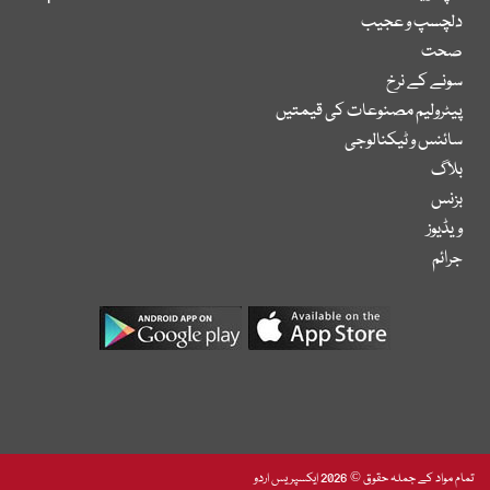
دلچسپ و عجیب
صحت
سونے کے نرخ
پیٹرولیم مصنوعات کی قیمتیں
سائنس و ٹیکنالوجی
بلاگ
بزنس
ویڈیوز
جرائم
تمام مواد کے جملہ حقوق © 2026 ایکسپریس اردو