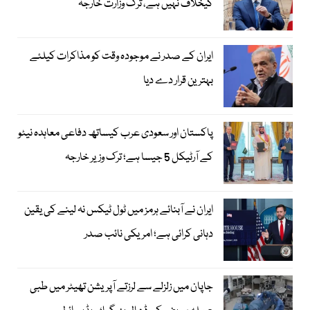
کیخلاف نہیں ہے، ترک وزارت خارجہ
ایران کے صدر نے موجودہ وقت کو مذاکرات کیلئے
بہترین قرار دے دیا
پاکستان اور سعودی عرب کیساتھ دفاعی معاہدہ نیٹو
کے آرٹیکل 5 جیسا ہے؛ ترک وزیر خارجہ
ایران نے آبنائے ہرمز میں ٹول ٹیکس نہ لینے کی یقین
دہانی کرائی ہے؛ امریکی نائب صدر
جاپان میں زلزلے سے لرزتے آپریشن تھیٹر میں طبی