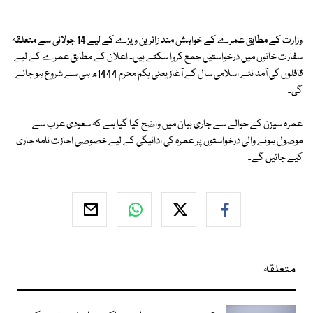
وزارت کے مطابق عمرے کے خواہش مند زائرین ویزے کے لیے 14 جولائی سے متعلقہ
سفارت خانوں میں درخواستیں جمع کروا سکتے ہیں۔ اعلان کے مطابق عمرے کے لیے
قافلوں کی آمد نئے اسلامی سال کے آغاز یعنی یکم محرم 1444ھ ہی سے شروع ہو جائے
گی۔
عمرہ سیزن کے حوالے سے جاری بیان میں واضح کیا گیا ہے کہ سعودی عرب سے
موصول ہونے والی درخواستوں پر عمرہ کی ادائیگی کے لیے خصوصی اجازت نامہ جاری
کیے جائیں گے۔
متعلقہ