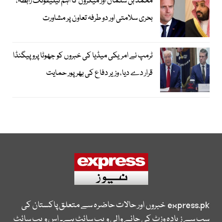
محمد بن سلمان اور میکرون کا اہم ٹیلیفونک رابطہ،
بحری سلامتی اور دو طرفہ تعاون پر مشاورت
ٹرمپ نے امریکی میڈیا کی خبروں کو جھوٹا پروپیگنڈا
قرار دے دیا، وزیر دفاع کی بھرپور حمایت
express.pk
خبروں اور حالات حاضرہ سے متعلق پاکستان کی
سب سے زیادہ وزٹ کی جانے والی ویب سائٹ ہے۔ اس ویب سائٹ