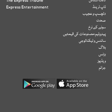
لائف اسٹائل
The Express Tribune
ٹاپ ٹرینڈ
Express Entertainment
دلچسپ و عجیب
صحت
سونے کے نرخ
پیٹرولیم مصنوعات کی قیمتیں
سائنس و ٹیکنالوجی
بلاگ
بزنس
ویڈیوز
جرائم