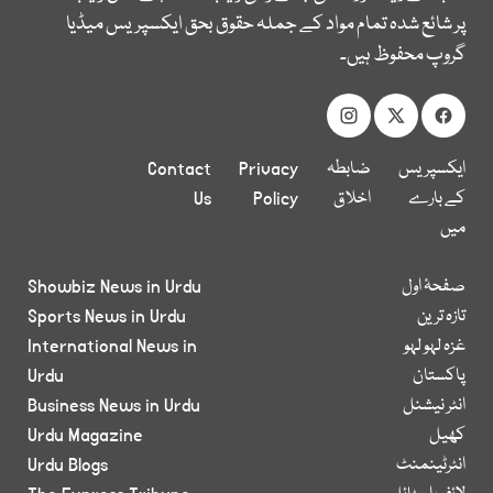
پر شائع شدہ تمام مواد کے جملہ حقوق بحق ایکسپریس میڈیا
گروپ محفوظ ہیں۔
ایکسپریس
ضابطہ
Privacy
Contact
کے بارے
اخلاق
Policy
Us
میں
صفحۂ اول
Showbiz News in Urdu
تازہ ترین
Sports News in Urdu
غزہ لہو لہو
International News in
پاکستان
Urdu
انٹر نیشنل
Business News in Urdu
کھیل
Urdu Magazine
انٹرٹینمنٹ
Urdu Blogs