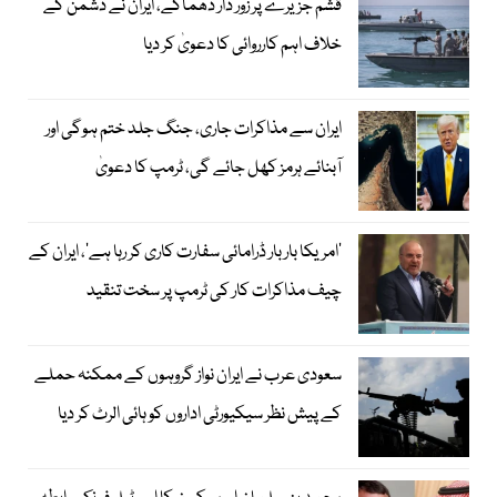
قشم جزیرے پر زور دار دھماکے، ایران نے دشمن کے
خلاف اہم کارروائی کا دعویٰ کر دیا
ایران سے مذاکرات جاری، جنگ جلد ختم ہوگی اور
آبنائے ہرمز کھل جائے گی، ٹرمپ کا دعویٰ
’امریکا بار بار ڈرامائی سفارت کاری کر رہا ہے‘، ایران کے
چیف مذاکرات کار کی ٹرمپ پر سخت تنقید
سعودی عرب نے ایران نواز گروہوں کے ممکنہ حملے
کے پیش نظر سیکیورٹی اداروں کو ہائی الرٹ کر دیا