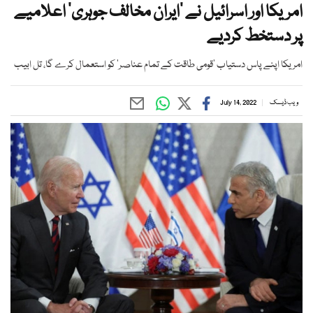
امریکا اور اسرائیل نے ’ایران مخالف جوہری‘ اعلامیے
پر دستخط کردیے
امریکا اپنے پاس دستیاب ’قومی طاقت کے تمام عناصر‘ کو استعمال کرے گا، تل ابیب
ویب ڈیسک
July 14, 2022