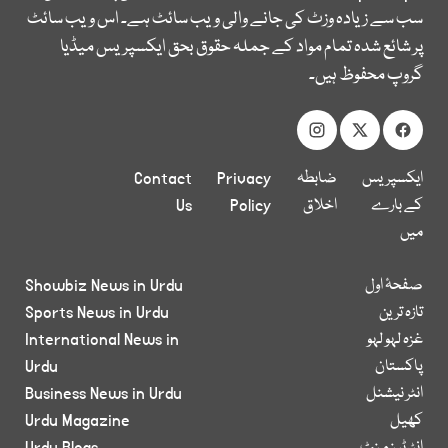
سب سے زیادہ وزٹ کی جانے والی ویب سائٹ ہے۔ اس ویب سائٹ
پر شائع شدہ تمام مواد کے جملہ حقوق بحق ایکسپریس میڈیا
گروپ محفوظ ہیں۔
ایکسپریس
ضابطہ
Privacy
Contact
کے بارے
اخلاق
Policy
Us
میں
صفحۂ اول
Showbiz News in Urdu
تازہ ترین
Sports News in Urdu
غزہ لہو لہو
International News in
پاکستان
Urdu
انٹر نیشنل
Business News in Urdu
کھیل
Urdu Magazine