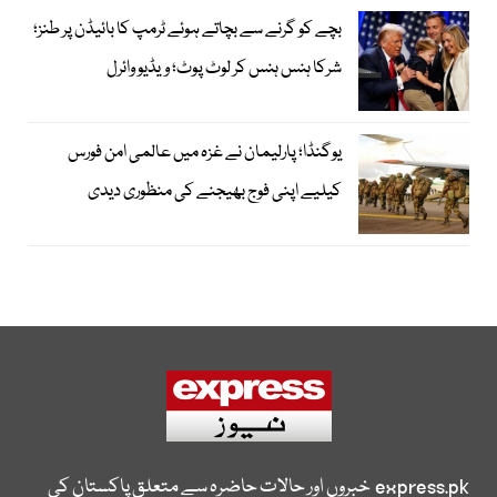
بچے کو گرنے سے بچاتے ہوئے ٹرمپ کا بائیڈن پر طنز؛
شرکا ہنس ہنس کر لوٹ پوٹ؛ ویڈیو وائرل
یوگنڈا؛ پارلیمان نے غزہ میں عالمی امن فورس
کیلیے اپنی فوج بھیجنے کی منظوری دیدی
express.pk
خبروں اور حالات حاضرہ سے متعلق پاکستان کی