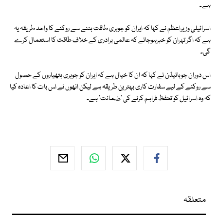
ہے۔
اسرائیلی وزیراعظم نے کہا کہ ایران کو جوہری طاقت بننے سے روکنے کا واحد طریقہ یہ
ہے کہ اگر تہران کو خبرہوجائے کہ عالمی برادری کے خلاف طاقت کا استعمال کرے
گی۔
اس دوران جوبائیڈن نے کہا کہ ان کا خیال ہے کہ ایران کو جوہری ہتھیاروں کے حصول
سے روکنے کے لیے سفارت کاری بہترین طریقہ ہے لیکن انھوں نے اس بات کا اعادہ کیا
کہ وہ اسرائیل کو تحفظ فراہم کرنے کی 'ضمانت' ہے۔
متعلقہ