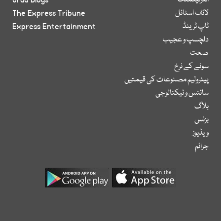
انٹرٹینمنٹ
Urdu Blogs
لائف اسٹائل
The Express Tribune
ٹاپ ٹرینڈ
Express Entertainment
دلچسپ و عجیب
صحت
سونے کے نرخ
پیٹرولیم مصنوعات کی قیمتیں
سائنس و ٹیکنالوجی
بلاگ
بزنس
ویڈیوز
جرائم