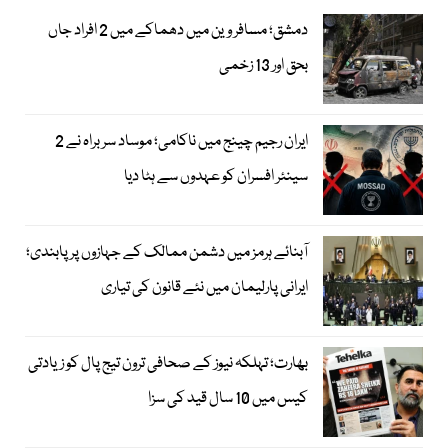
دمشق؛ مسافر وین میں دھماکے میں 2 افراد جاں
بحق اور 13 زخمی
ایران رجیم چینج میں ناکامی؛ موساد سربراہ نے 2
سینئر افسران کو عہدوں سے ہٹا دیا
آبنائے ہرمز میں دشمن ممالک کے جہازوں پر پابندی؛
ایرانی پارلیمان میں نئے قانون کی تیاری
بھارت؛ تہلکہ نیوز کے صحافی ترون تیج پال کو زیادتی
کیس میں 10 سال قید کی سزا