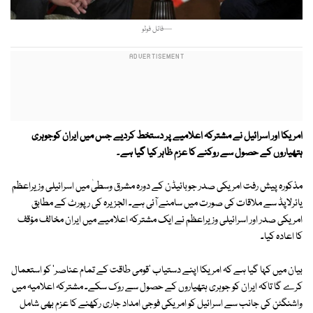
—فائل فوٹو
امریکا اور اسرائیل نے مشترکہ اعلامیے پر دستخط کردیے جس میں ایران کوجوہری
ہتھیاروں کے حصول سے روکنے کا عزم ظاہر کیا گیا ہے
۔
مذکورہ پیش رفت امریکی صدر جوبائیڈن کے دورہ مشرق وسطیٰ میں اسرائیلی وزیراعظم
یائرلاپڈ سے ملاقات کی صورت میں سامنے آئی ہے۔ الجزیرہ کی رپورٹ کے مطابق
امریکی صدر اور اسرائیلی وزیراعظم نے ایک مشترکہ اعلامیے میں ایران مخالف مؤقف
کا اعادہ کیا۔
بیان میں کہا گیا ہے کہ امریکا اپنے دستیاب 'قومی طاقت کے تمام عناصر' کو استعمال
کرے گا تاکہ ایران کو جوہری ہتھیاروں کے حصول سے روک سکے۔ مشترکہ اعلامیہ میں
واشنگٹن کی جانب سے اسرائیل کو امریکی فوجی امداد جاری رکھنے کا عزم بھی شامل