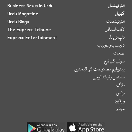
انٹر نیشنل
Business News in Urdu
کھیل
Urdu Magazine
انٹرٹینمنٹ
Urdu Blogs
لائف اسٹائل
The Express Tribune
ٹاپ ٹرینڈ
Express Entertainment
دلچسپ و عجیب
صحت
سونے کے نرخ
پیٹرولیم مصنوعات کی قیمتیں
سائنس و ٹیکنالوجی
بلاگ
بزنس
ویڈیوز
جرائم