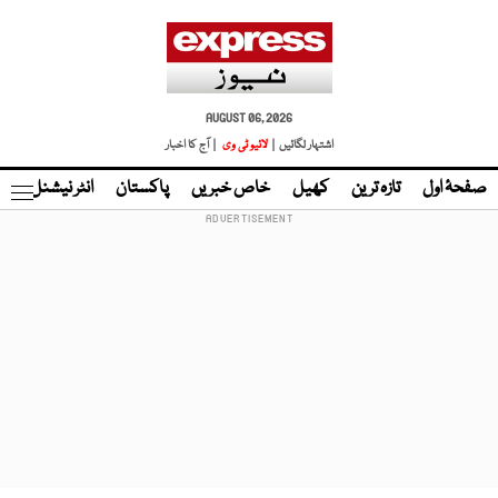
AUGUST 06, 2026
اشتہار لگائیں |
لائیو ٹی وی
| آج کا اخبار
صفحۂ اول
تازہ ترین
کھیل
خاص خبریں
پاکستان
انٹر نیشنل
ٹا