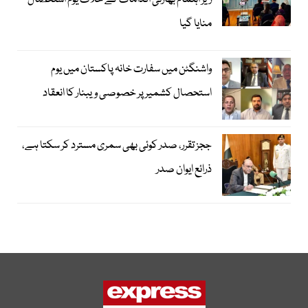
زیر اہتمام بھارتی اقدامات کے خلاف یوم استحصال
منایا گیا
واشنگٹن میں سفارت خانہ پاکستان میں یوم
استحصال کشمیر پر خصوصی ویبنار کا انعقاد
ججز تقرر، صدر کوئی بھی سمری مسترد کر سکتا ہے،
ذرائع ایوان صدر