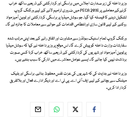
وزیر داخلہ کی زیر صدارت اجلاس میں ہراسگی اور کردارکشی کے ذریعے ساکھ خراب
کرنےکے معاملے پر PECA 2016 میں ضروری ترامیم لانے کے لیے ورکنگ گروپ
تشکیل دینے کا فیصلہ کیا گیا، جو سوشل میڈیا پر ہراسگی، کردارکشی اور توہین آمیز مواد
روکنے کے لیے قانون سازی اورانتظامی اقدامات کے حوالے سے معاملات کا جائزہ لے گا۔
ورکنگ گروپ تمام اسٹیک ہولڈرز سے مشاورت اور اتفاق رائے کے بعد اپنی مرتب شدہ
سفارشات وزارت داخلہ کو پیش کرے گا۔ اس موقع پر وزیر داخلہ نے کہا کہ سوشل میڈیا
پرتوہین آمیز مواد اور شہریوں کی کردارکشی کے ذریعے ساکھ خراب کرنا کسی صورت
برداشت نہیں کیا جائے گا۔ ایسے عوامل معاشرے میں انارکی کا سبب بنتے ہیں۔
وزیر داخلہ نے ہدایت کی کہ شہریوں کی عزت نفس محفوظ بنانے، ہراسگی اور بلیک
میلنگ سے بچانے کے لیے ایف آئی اے، پی ٹی اے اور دیگر ادارے فعال اور بلاتفریق
کردار ادا کریں۔