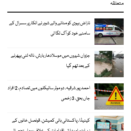
متعلقہ
ناراض بیوی کو منانے والے شوہر نے انکار پر سسرال کے
سامنے خود کو آگ لگا لی
جڑواں شہروں میں موسلادھار بارش، نالہ لئی بپھرنے
کے بعد تھم گیا
احمد پور شرقیہ، دو موٹر سائیکلوں میں تصادم، 2 افراد
جاں بحق، 3 زخمی
کینیڈا، پاکستانی ہائی کمیشن، قونصل خانوں کے