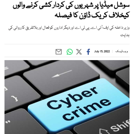
سوشل میڈیا پر شہریوں کی کردار کشی کرنے والوں
کیخلاف کریک ڈاؤن کا فیصلہ
وزیر داخلہ کی ایف آئی اے، پی ٹی اے اور دیگر اداروں کو فعال اور بلاتفریق کارروائی کی
ہدایت
ویب ڈیسک
July 15, 2022