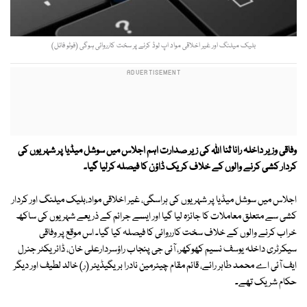
بلیک میلنگ اور غیر اخلاقی مواد اپ لوڈ کرنے پر سخت کارروائی ہوگی (فوٹو فائل)
وفاقی وزیر داخلہ رانا ثنا اللہ کی زیر صدارت اہم اجلاس میں سوشل میڈیا پر شہریوں کی
کردار کشی کرنے والوں کے خلاف کریک ڈاؤن کا فیصلہ کرلیا گیا۔
اجلاس میں سوشل میڈیا پر شہریوں کی ہراسگی، غیر اخلاقی مواد،بلیک میلنگ اور کردار
کشی سے متعلق معاملات کا جائزہ لیا گیا اور ایسے جرائم کے ذریعے شہریوں کی ساکھ
خراب کرنے والوں کے خلاف سخت کارروائی کا فیصلہ کیا گیا۔ اس موقع پر وفاقی
سیکرٹری داخلہ یوسف نسیم کھوکھر، آئی جی پنجاب راؤسردارعلی خان، ڈائریکٹر جنرل
ایف آئی اے محمد طاہر رائے، قائم مقام چیئرمین نادرا بریگیڈیئر (ر) خالد لطیف اور دیگر
حکام شریک تھے۔