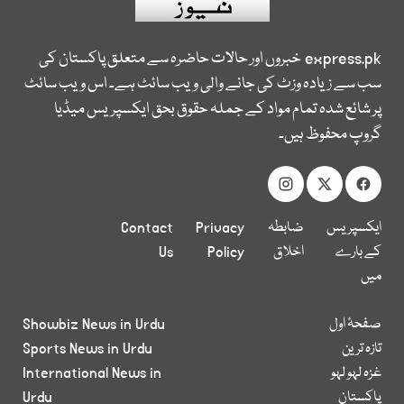
express.pk
خبروں اور حالات حاضرہ سے متعلق پاکستان کی
سب سے زیادہ وزٹ کی جانے والی ویب سائٹ ہے۔ اس ویب سائٹ
پر شائع شدہ تمام مواد کے جملہ حقوق بحق ایکسپریس میڈیا
گروپ محفوظ ہیں۔
ایکسپریس
ضابطہ
Privacy
Contact
کے بارے
اخلاق
Policy
Us
میں
صفحۂ اول
Showbiz News in Urdu
تازہ ترین
Sports News in Urdu
غزہ لہو لہو
International News in
پاکستان
Urdu