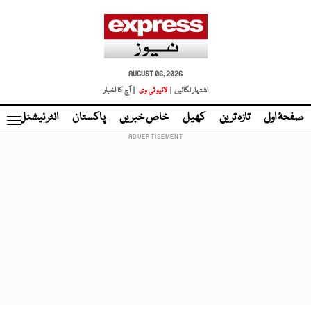
AUGUST 06, 2026
اشتہار لگائیں |
لائیو ٹی وی
| آج کا اخبار
صفحۂ اول
تازہ ترین
کھیل
خاص خبریں
پاکستان
انٹر نیشنل
ٹا