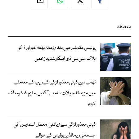
متعلقہ
پولیس مقابلے میں بدنام زمانہ بھتہ خور اور ڈاکو
ہلاک، سی سی ڈی اہلکار شدید زخمی
تھانے میں ذہنی معذور لڑکی کے ریپ کے معاملے
میں مزید تفصیلات سامنے آگئیں، ملزم کا شرمناک
کردار
ذہنی معذور لڑکی سے زیادتی؛ معطل اے ایس آئی
جسمانی ریمانڈ پر پولیس کے حوالے