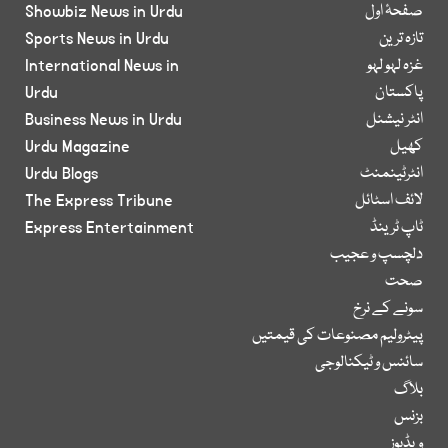
صفحۂ اول
Showbiz News in Urdu
تازہ ترین
Sports News in Urdu
غزہ لہو لہو
International News in
پاکستان
Urdu
انٹر نیشنل
Business News in Urdu
کھیل
Urdu Magazine
انٹرٹینمنٹ
Urdu Blogs
لائف اسٹائل
The Express Tribune
ٹاپ ٹرینڈ
Express Entertainment
دلچسپ و عجیب
صحت
سونے کے نرخ
پیٹرولیم مصنوعات کی قیمتیں
سائنس و ٹیکنالوجی
بلاگ
بزنس
ویڈیوز