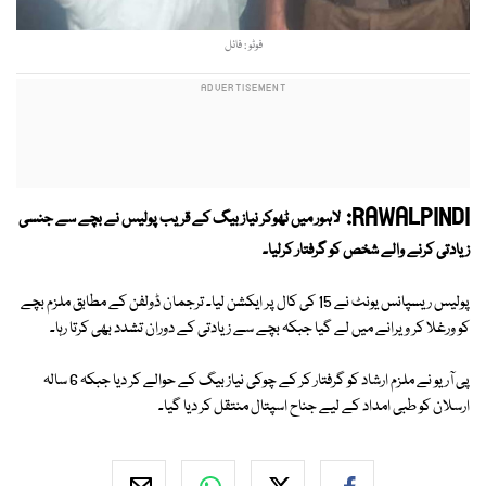
فوٹو : فائل
RAWALPINDI:
لاہور میں ٹھوکر نیاز بیگ کے قریب پولیس نے بچے سے جنسی
زیادتی کرنے والے شخص کو گرفتار کرلیا۔
پولیس ریسپانس یونٹ نے 15 کی کال پر ایکشن لیا۔ ترجمان ڈولفن کے مطابق ملزم بچے
کو ورغلا کر ویرانے میں لے گیا جبکہ بچے سے زیادتی کے دوران تشدد بھی کرتا رہا۔
پی آر یو نے ملزم ارشاد کو گرفتار کر کے چوکی نیاز بیگ کے حوالے کر دیا جبکہ 6 سالہ
ارسلان کو طبی امداد کے لیے جناح اسپتال منتقل کر دیا گیا۔