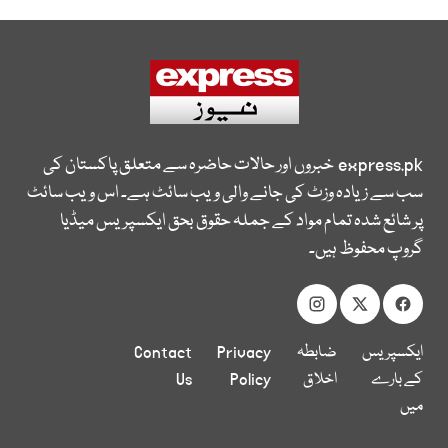
express.pk
خبروں اور حالات حاضرہ سے متعلق پاکستان کی
سب سے زیادہ وزٹ کی جانے والی ویب سائٹ ہے۔ اس ویب سائٹ
پر شائع شدہ تمام مواد کے جملہ حقوق بحق ایکسپریس میڈیا
گروپ محفوظ ہیں۔
ایکسپریس
ضابطہ
Privacy
Contact
کے بارے
اخلاق
Policy
Us
میں