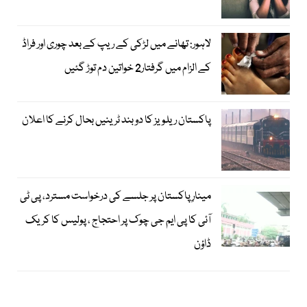
لاہور: تھانے میں لڑکی کے ریپ کے بعد چوری اور فراڈ
کے الزام میں گرفتار2 خواتین دم توڑ گئیں
پاکستان ریلویز کا دو بند ٹرینیں بحال کرنے کا اعلان
مینارِ پاکستان پر جلسے کی درخواست مسترد، پی ٹی
آئی کا پی ایم جی چوک پر احتجاج ، پولیس کا کریک
ڈاؤن