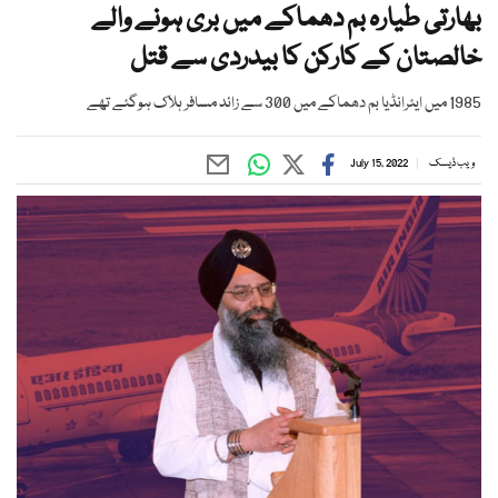
بھارتی طیارہ بم دھماکے میں بری ہونے والے
خالصتان کے کارکن کا بیدردی سے قتل
1985 میں ایئرانڈیا بم دھماکے میں 300 سے زائد مسافر ہلاک ہوگئے تھے
ویب ڈیسک
July 15, 2022