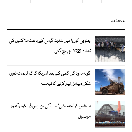
متعلقہ
جنوبی کوریا میں شدید گرمی کے باعث ہلاکتوں کی
تعداد 21 تک پہنچ گئی
گولہ بارود کی کمی کے بعد امریکا کا کم قیمت ڈرون
شکن میزائل تیار کرنے کا فیصلہ
اسرائیل کو ’خاموشی‘ سے آئی این ایس ڈریکون آبدوز
موصول