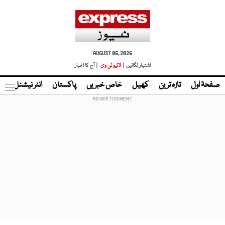
AUGUST 06, 2026
اشتہار لگائیں |
لائیو ٹی وی
| آج کا اخبار
صفحۂ اول
تازہ ترین
کھیل
خاص خبریں
پاکستان
انٹر نیشنل
ٹا