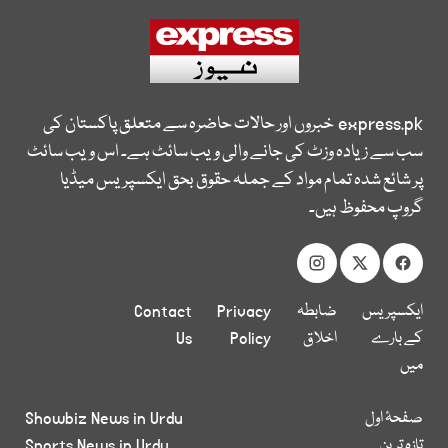
express.pk
خبروں اور حالات حاضرہ سے متعلق پاکستان کی
سب سے زیادہ وزٹ کی جانے والی ویب سائٹ ہے۔ اس ویب سائٹ
پر شائع شدہ تمام مواد کے جملہ حقوق بحق ایکسپریس میڈیا
گروپ محفوظ ہیں۔
ایکسپریس
ضابطہ
Privacy
Contact
کے بارے
اخلاق
Policy
Us
میں
صفحۂ اول
Showbiz News in Urdu
تازہ ترین
Sports News in Urdu