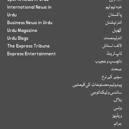
غزہ لہو لہو
International News in
پاکستان
Urdu
انٹر نیشنل
Business News in Urdu
کھیل
Urdu Magazine
انٹرٹینمنٹ
Urdu Blogs
لائف اسٹائل
The Express Tribune
ٹاپ ٹرینڈ
Express Entertainment
دلچسپ و عجیب
صحت
سونے کے نرخ
پیٹرولیم مصنوعات کی قیمتیں
سائنس و ٹیکنالوجی
بلاگ
بزنس
ویڈیوز
جرائم