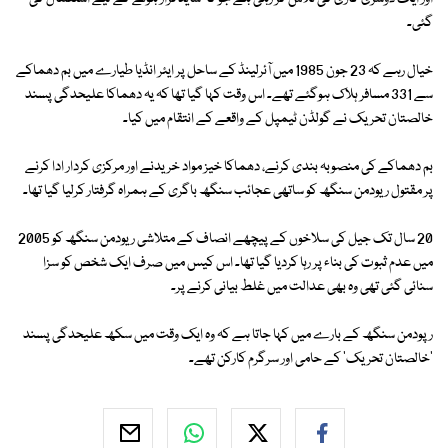
گئی۔
خیال رہے کہ 23 جون 1985 میں آئرلینڈ کے ساحل پر ایئر انڈیا طیارے میں بم دھماکے
سے 331 مسافر ہلاک ہوگئے تھے۔ اس وقت کہا گیا تھا کہ یہ دھماکا علیحدگی پسند
خالصتان تحریک نے گولڈن ٹیمپل کے واقعے کے انتقام میں کیا۔
بم دھماکے کی منصوبہ بندی کرنے، دھماکا خیز مواد خریدنے اور مرکزی کردار ادا کرنے
پر مقتول ریودمن سنگھ کو ساتھی عجائب سنگھ باگری کے ہمراہ گرفتار کرلیا گیا تھا۔
20 سال تک جیل کی سلاخوں کے پیچھے انصاف کے متلاشی ریودمن سنگھ کو 2005
میں عدم ثبوت کی بناء پر رہا کردیا گیا تھا۔ اس کیس میں صرف ایک شخص کو سزا
سنائی گئی تھی وہ بھی عدالت میں غلط بیانی کرنے پر۔
رپودمن سنگھ کے بارے میں کہا جاتا ہے کہ وہ ایک وقت میں سکھ علیحدگی پسند
'خالصتان تحریک' کے حامی اور سرگرم کارکن تھے۔