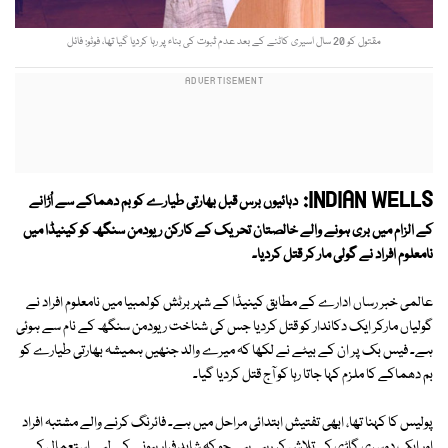
مقتول کو 20 سال اسیری کاٹنے کے بعد عدم ثبوت کی بناء پر رہا کردیا گیا تھا، فوٹو: فائل
INDIAN WELLS:
دہائیوں برس قبل بھارتی طیارے کو بم دھماکے سے اُڑانے
کے الزام میں بری ہونے والے خالصتان تحریک کے کارکن ریودمن سنگھ کو کینیڈا میں
نامعلوم افراد نے گولی مار کر قتل کردیا۔
عالمی خبر رساں ادارے کے مطابق کینیڈا کے شہر برٹش کولمبیا میں نامعلوم افراد نے
گولیاں مارکر ایک دکاندار کو قتل کردیا جس کی شناخت ریودمن سنگھ کے نام سے ہوئی
ہے۔ فیس بک پر ان کے بیٹے نے لکھا کہ میرے والد جنھیں ہمیشہ بھارتی طیارے کو
بم دھماکے کا ملزم کہا جاتا رہا کو آج قتل کردیا گیا۔
پولیس کا کہنا تھا، ابھی تفتیش ابتدائی مراحل میں ہے۔ فائرنگ کرنے والے مشتبہ افراد
اور ایک دوسری گاڑی کی تلاش کر رہی ہے جو کہ شاید فرار ہونے کے لیے استعمال کی