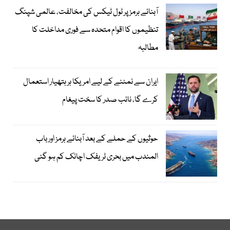
آبنائے ہرمز پر ٹول ٹیکس کی مخالفت، عالمی شپنگ
تنظیموں کا اقوام متحدہ سے فوری مداخلت کا
مطالبہ
ایران سے نمٹنے کے لیے امریکا ہر ہتھیار استعمال
کرے گا، نائب صدر کا سخت پیغام
حوثیوں کے حملے کے بعد آبنائے ہرمز اور باب
المندب میں بحری ٹریفک اچانک کم ہو گئی