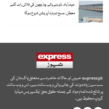
حیدرآباد، ڈوبنے والے چار بچوں کی تلاش رات گئے
معطل، صبح دوبارہ آپریشن شروع ہوگا
express.pk
خبروں اور حالات حاضرہ سے متعلق پاکستان کی
سب سے زیادہ وزٹ کی جانے والی ویب سائٹ ہے۔ اس ویب سائٹ
پر شائع شدہ تمام مواد کے جملہ حقوق بحق ایکسپریس میڈیا
گروپ محفوظ ہیں۔