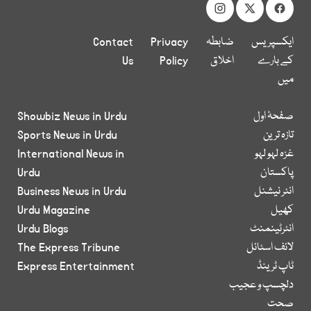
ایکسپریس
ضابطہ
Privacy
Contact
کے بارے
اخلاق
Policy
Us
میں
صفحۂ اول
Showbiz News in Urdu
تازہ ترین
Sports News in Urdu
غزہ لہو لہو
International News in
پاکستان
Urdu
انٹر نیشنل
Business News in Urdu
کھیل
Urdu Magazine
انٹرٹینمنٹ
Urdu Blogs
لائف اسٹائل
The Express Tribune
ٹاپ ٹرینڈ
Express Entertainment
دلچسپ و عجیب
صحت