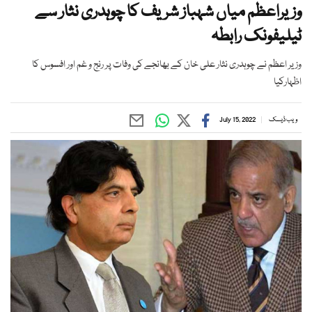
وزیراعظم میاں شہباز شریف کا چوہدری نثار سے
ٹیلیفونک رابطہ
وزیر اعظم نے چوہدری نثار علی خان کے بھانجے کی وفات پر رنج و غم اور افسوس کا
اظہارکیا
ویب ڈیسک
July 15, 2022