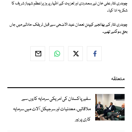
چوہدری نثار علی خان نے ہمدردی اور تعزیت کے اظہار پر وزیراعظم شہباز شریف کا
شکریہ ادا کیا۔
چوہدری نثار کے بھانجے کیپٹن نعمان عید الاضحی سے قبل ٹریفک حادثے میں جاں
بحق ہوگئے تھے۔
متعلقہ
سفیر پاکستان کی امریکی سرمایہ کاروں سے
ملاقاتیں، معدنیات اور سرجیکل آلات میں سرمایہ
کاری پر زور