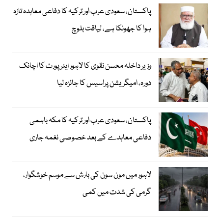
پاکستان، سعودی عرب اور ترکیہ کا دفاعی معاہدہ تازہ
ہوا کا جھونکا ہے، لیاقت بلوچ
وزیر داخلہ محسن نقوی کا لاہور ایئر پورٹ کا اچانک
دورہ، امیگریشن پراسیس کا جائزہ لیا
پاکستان، سعودی عرب اور ترکیہ کا مکہ باہمی
دفاعی معاہدے کے بعد خصوصی نغمہ جاری
لاہور میں مون سون کی بارش سے موسم خوشگوار،
گرمی کی شدت میں کمی