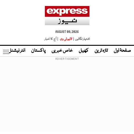
AUGUST 09, 2026
اشتہار لگائیں |
لائیو ٹی وی
| آج کا اخبار
صفحۂ اول
تازہ ترین
کھیل
خاص خبریں
پاکستان
انٹر نیشنل
ٹا