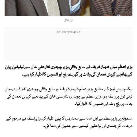
فوٹو:فائل
وزیر اعظم میاں شہباز شریف نے سابق وفاقی وزیر چوہدری نثار علی خان سے ٹیلیفون پران
کےبھانجے کیپٹن نعمان کی وفات پر گہرے رنج اور افسوس کا اظہار کیا ہے۔
ایکسپریس نیوز کے مطابق وزیراعظم شہباز شریف اور سابق وفاقی چوہدری نثار کے درمیان
ٹیلی فون پر رابطہ ہوا، وزیر اعظم نے چوہدری نثار علی خان کے بھانجے کیپٹن نعمان کی
وفات پر رنج و غم اور افسوس کا اظہارکیا۔
اسموقع پر وزیراعظم نے اہل خانہ سے ہمدردی کا بھی اظہار کیا،وزیراعظم نے مرحوم کے
درجات کی بلندی اور لواحقین کیلئے صبر جمیل کی دعا کی۔