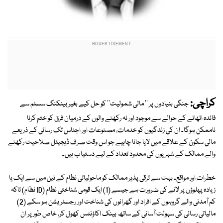
کراچی:
جنگی بنیادوں پر '' مالی شمولیت'' کو حل کیے بغیر بینکنگ سسٹم سے
فائدہ اٹھانے کے حوالے سے موجود اور نہ رکھنے والوں کے درمیان فرق کو ختم کرنا
ناممکن ہوگا۔ ان کی زندگیوں کو خدمات، مصنوعات اور اجناس تک رسائی کے ذریعے
مالی سکون کے علاقے میں لایا جانا چاہیے جو اس وقت صرف ڈیجیٹل صلاحیت رکھنے
والے ممالک کے شہریوں کی محدود تعداد کے لیے دستیاب ہیں۔
خطرات اور مواقع۔ بہت سے ترقی پذیر ممالک کو ماحولیاتی نظام کے تین میں سے ایک یا
زیادہ پہلوؤں پر لانے کی ضرورت ہے جیسے (1) ایک قومی شناختی نظام (ID نظام) تاکہ
کم آمدنی والے گروہوں کے افراد اور گھرانوں کی شناخت اور رجسٹریشن ہو سکے (2)
مالیاتی رسائی کی سہولت آسانی کے ساتھ بینک اکاؤنٹس کھول کر، خاص طور پر ان