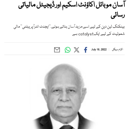
آسان موبائل اکاؤنٹ اسکیم اور ڈیجیٹل مالیاتی
رسائی
بینکنگ لین دین کے لیے اسے مزید آسان بناتے ہوئے،''ایجنٹ انٹرآپریبلٹی'' مالی
شمولیت کے لیے ایکcatalyst ہے
اکرام سہگل
July 16, 2022