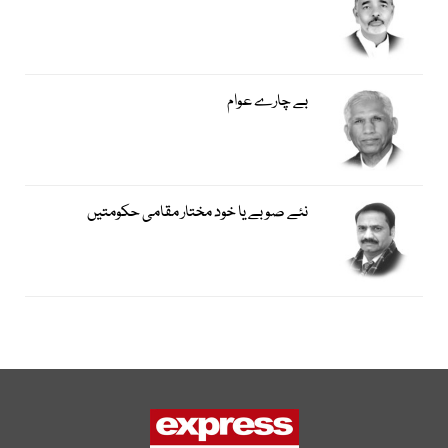
بے چارے عوام
نئے صوبے یا خود مختار مقامی حکومتیں