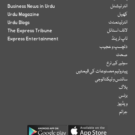
انٹر نیشنل
Business News in Urdu
کھیل
Urdu Magazine
انٹرٹینمنٹ
Urdu Blogs
لائف اسٹائل
The Express Tribune
ٹاپ ٹرینڈ
Express Entertainment
دلچسپ و عجیب
صحت
سونے کے نرخ
پیٹرولیم مصنوعات کی قیمتیں
سائنس و ٹیکنالوجی
بلاگ
بزنس
ویڈیوز
جرائم