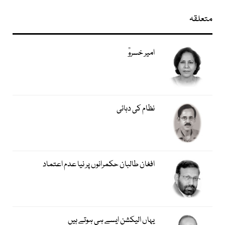
متعلقہ
امیر خسروؒ
نظام کی دہائی
افغان طالبان حکمرانوں پر نیا عدم اعتماد
یہاں الیکشن ایسے ہی ہوتے ہیں