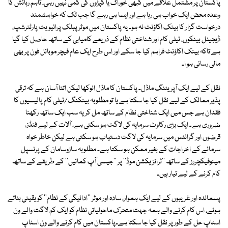
پاکستان پر مشتمل علاقے میں کبھی خوراک یا کپڑوں کی کمی نہیں رہی، تاہم رہائش کا
وعدہ محض ایک خواب ہی رہا ہے اور ایسا ہی رہے گا جب تک کہ خواہشمند
درخواست گزار کا بینک اکاؤنٹ نہ ہو۔ یہ پاکستان میں موثر پبلک پرائیویٹ پارٹنرشپ،
ڈیجیٹل بینکوں، ٹیلی کام اور شناختی نظام کے ذریعے کامیابی کے ساتھ حاصل کیا گیا
ہے تاکہ بینک اکاؤنٹ فراہم کیا جا سکے اور اس طرح ایک عام فیچر موبائل فون پر بھی
مالی رسائی ہو ا۔
نقل کے لیے ایک آپریٹنگ ماڈل۔ پاکستان کا ماڈل انوکھا لیکن اتنا آسان ہے کہ ترقی
پذیر ممالک کے لیے نقل کیا جا سکتا ہے یا تو مطلوبہ بینکنگ/ٹیلی کام پالیسیوں کا
فقدان ہے جس میں ایک شناختی نظام کے ساتھ مل کر یہ سب ایک ساتھ رکھنا
ضروری ہے۔ ایک بڑی رکاوٹ سرمایہ کی لاگت ہو سکتی ہے، آلات کے لیے فنڈز،
قرضوں اور گرانٹس میں سرمایہ کی لاگت دستیاب ہو سکتی ہے لیکن خاطر خواہ
سرمائے کے اخراجات کے بغیر ممکن ہو سکتا ہے۔ مطلوبہ سازوسامان کے پرنسپل
مینوفیکچررز کے ساتھ ''ٹرانزیکشن موڈ'' پر ''جیسی آپ کمائیں'' کے طریقے کے ساتھ
کام کرنے کے لیے تیار ہیں۔
پسماندہ اور غریبوں کے لیے ایک ہموار، سادہ اور موثر ''ادائیگی کے نظام'' کو یقینی بناتے
ہوئے، اس کام کرنے والے ہمہ جہت متحرک ماحولیاتی نظام کو ایک کم لاگت والے ون
اسٹاپ حل کے طور پر نقل کیا جا سکتا ہے۔پاکستان میں کام کرنے والے ون اسٹاپ