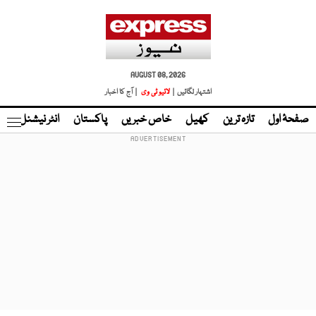
AUGUST 08, 2026
اشتہار لگائیں |
لائیو ٹی وی
| آج کا اخبار
صفحۂ اول
تازہ ترین
کھیل
خاص خبریں
پاکستان
انٹر نیشنل
ٹا