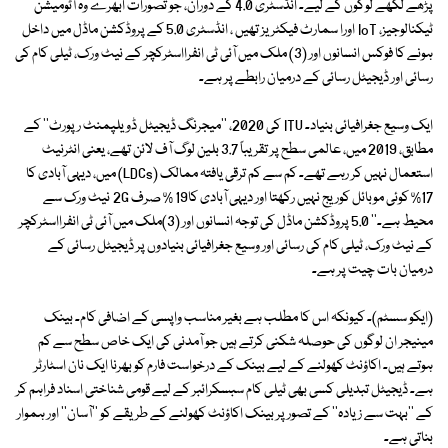
پڑھے لکھے لوگوں کے لیے۔ انڈسٹری 4.0 کے دوران، جو تصورات ابھرے وہ آٹومیشن
ٹیکنالوجیز، IoT اورا سمارٹ فیکٹریز تھیں ، انڈسٹری 5.0 کے پروڈکشن ماڈل میں داخل
ہونے کا فوکس انسانوں اور (3) ملک میں آئی ٹی انفرااسٹرکچر کے نیٹ ورک، ٹیلی کام کی
رسائی اور ڈیجیٹل رسائی کے درمیان رابطے پر ہے۔
ایک وسیع جغرافیائی بنیاد۔ ITU کی 2020، ''میجرنگ ڈیجیٹل ڈویلپمنٹ رپورٹ'' کے
مطابق، 2019 میں، عالمی سطح پر تقریباً 3.7 بلین لوگ آف لائن تھے، یعنی انٹرنیٹ
استعمال نہیں کر رہے تھے۔ کم سے کم ترقی یافتہ ممالک (LDCs) میں، دیہی آبادی کا
17% کوئی موبائل کوریج نہیں رکھتا اور دیہی آبادی کا19 % صرف 2G نیٹ ورک سے
محیط ہے۔'' 5.0 پروڈکشن ماڈل کی توجہ انسانوں اور (3)ملک میں آئی ٹی انفرااسٹرکچر
کے نیٹ ورک، ٹیلی کام کی رسائی اور وسیع جغرافیائی بنیادوں پر ڈیجیٹل رسائی کے
درمیان بات چیت پر ہے۔
(ایکو سسٹم)۔ کیونکہ اس کا مطلب ہے بغیر مناسب واپسی کے اضافی کام۔ بینک
مینیجر ان لوگوں کی حوصلہ شکنی کرتے ہیں جو آمدنی کی ایک خاص سطح سے کم
ہوتے ہیں۔ اکاؤنٹ کھولنے کے لیے بینک کے درخواست فارم کو بھرنا ایک نان اسٹارٹر
ہے۔ ڈیجیٹل تبدیلی کسی بھی ٹیلی کام سبسکرائبر کے لیے قومی شناختی اسناد فراہم کر
کے ''بہت سے زیادہ'' کے تصور پر بینک اکاؤنٹ کھولنے کے طریقے کو ''آسان'' اور ہموار
بناتی ہے۔