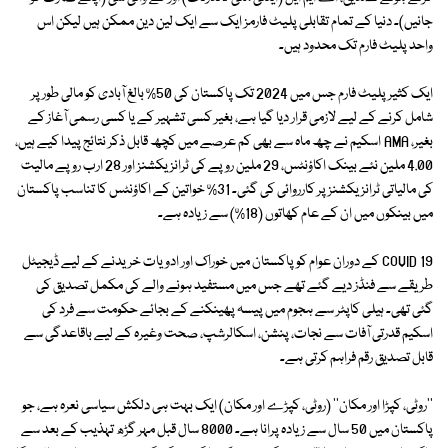
جانیں)۔ دنیا کے تمام تقابلی پلیٹ فارمز ایک سے ایک لین دین ممکن ہیں لیکن اس
واحد پلیٹ فارم تک محدود ہیں۔
ایک کثیر پلیٹ فارم جس میں 2024 تک پاکستان کی 50% بالغ آبادی کو مالی طور پر
شامل کرنے کے لیے لازمی قرار دیا گیا ہے، بغیر کسی تشہیر کے یا کسی رسمی آغاز کے
بغیر، AMA اسکیم نے چھ ماہ سے بھی کم عرصے میں کچھ قابل ذکر نتائج پیدا کیے ہیں،
4.00 ملین نئے بینک اکاؤنٹس، 29 ملین روپے کی ٹرانزیکشنز اور 28 ارب روپے مالیت
کی مالیاتی ٹرانزیکشنز پر کارروائی کی گئی۔ 31% خواتین کے اکاؤنٹس کا تناسب پاکستان
میں بینکوں میں ان کے عام کھاتوں (18%) سے زیادہ ہے۔
COVID 19 کے دوران عوام کو پاکستان میں خوراک اور ادویات خریدنے کے لیے ڈیجیٹل
طریقے سے فنڈز دیے گئے تھے جس میں مستفید ہونے والے کی مکمل تصدیق کی
گئی تھی۔ ہیلی کاپٹر سے ہجوم میں پیسہ پھینکنے کے بجائے حکومت سے فرد کی
اسکیم قدرتی آفات سے نجات، پنشن، اسکالرشپ، صحت وغیرہ کے لیے باقاعدگی سے
قابل تصدیق رقم فراہم کرتی ہے۔
''روٹی، کپڑا اور مکان'' (روٹی، کپڑے اور مکان) ایک بہت ہی دلکش سیاسی نعرہ ہے، جو
پاکستان میں 50 سال سے زیادہ پرانا ہے۔ 8000 سال قبل مہر گڑھ تہذیب کے بعد سے