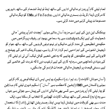
تمام ٹیلی کام آپریٹرز اور مالیاتی اداروں کے ساتھ اینڈ ٹو اینڈ انضمام کے ساتھ، شہریوں
کا مرکزی ڈیٹا/کریڈٹ ہسٹری مالیاتی اداروں، FinTechs اور EMIs کو دیگر مالیاتی
مصنوعات پیش کرنے میں مدد کرتی ہے۔
بینکنگ لین دین کے لیے اسے مزید آسان بناتے ہوئے،''ایجنٹ انٹرآپریبلٹی'' مالی
شمولیت کے لیے ایکcatalyst ہے، یہ سماجی بہبود اور ریلیف پروگراموں میں
حکومتی تنظیموں کی مدد کرنے، مائیکرو اور نینو دونوں قرضوں کے ساتھ ساتھ عوام کو
ڈیجیٹل انشورنس کے اجراء میں اہم کردار ادا کر رہا ہے۔ بیوروکریٹک تاخیر کے چیلنج پر
قابو پانے کے لیے حکومتوں کو چاہیے کہ وہ نجی شعبے کو فن ٹیک، آئی ٹی اور ٹیلی کام
کے بنیادی ڈھانچے میں سرمایہ کاری کے لیے ترغیب دیں تاکہ غربت کے خاتمے کے
لیے سستی قیمت پر ڈیجیٹل مالیاتی خدمات فراہم کی جاسکیں۔
(آسان موبائل اکاؤنٹ (اے ایم اے) اسکیم)۔ یو ایس ایس ڈی ٹیکنالوجی پر کام کرتے
ہوئے پاکستان میں AMA (ایشین کا مطلب ہے ''آسان'') اسکیم شہری ٹیلی کام صارفین
کو چار ٹیلی کام آپریٹرز میں سے کسی بھی مالیاتی اداروں کے پینل سے جوڑتی ہے جہاں
سے وہ (یا وہ) کسٹمر کے ساتھ بینک اکاؤنٹ کھولنے کا انتخاب کر سکتا ہے۔ ایک
منٹ سے بھی کم وقت میں نیشنل ڈیٹا بیس اینڈ رجسٹریشن اتھارٹی (نادرا) کا استعمال
کرتے ہوئے تصدیق، اے ایم ایل (اینٹی منی لانڈرنگ) اور کے وائی سی (اپنے صارف کو