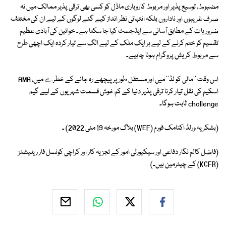
مضبوط، توسیع پذیر اور مربوط کاروباری ماڈل کو کسی بھی ترقی پذیر ممالک میں نہ
صرف غریبوں اور ناداروں بلکہ انتہائی نظر انداز کیے گئے لوگوں کے لیے ان کی مختلف
ضروریات کے مطابق آسانی سے ایڈجسٹ کیا جا سکتا ہے۔ خواتین کی آبادی عظیم
تقسیم کو ختم کرنے کے لیے ہر ایک ملک کے لیے الگ سے تیار کردہ ایک اچھی طرح
سے مربوط کریش پروگرام ہونا چاہیے۔
اس وقت ''مالی کو لڈ'' میں اور مستقل طور پر پیچھے رہ جانے کے خطرے میں، AMA
اسکیم کی نقل تیار کرنا ترقی پذیر دنیا کے کم خوش قسمت شہریوں کے لیے گیم
challenge ثابت ہوگا۔
(بشکریہ ورلڈ اکنامک فورم (WEF) بلاگ مورخہ 19 مئی 2022) ۔
(فاضل کالم نگار دفاعی اور سیکیورٹی امور کے تجزیہ کار اور کراچی کونسل فار ریلیشنز
(KCFR) کے چیئرمین ہیں۔)