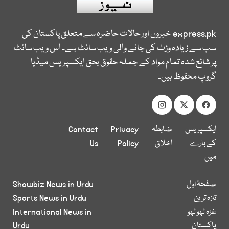
express.pk
خبروں اور حالات حاضرہ سے متعلق پاکستان کی
سب سے زیادہ وزٹ کی جانے والی ویب سائٹ ہے۔ اس ویب سائٹ
پر شائع شدہ تمام مواد کے جملہ حقوق بحق ایکسپریس میڈیا
گروپ محفوظ ہیں۔
ایکسپریس
ضابطہ
Privacy
Contact
کے بارے
اخلاق
Policy
Us
میں
صفحۂ اول
Showbiz News in Urdu
تازہ ترین
Sports News in Urdu
غزہ لہو لہو
International News in
پاکستان
Urdu