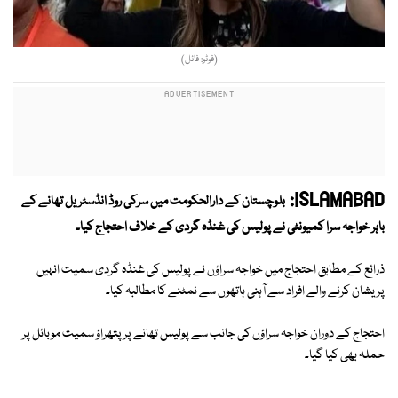
(فوٹو: فائل)
ISLAMABAD:
بلوچستان کے دارالحکومت میں سرکی روڈ انڈسٹریل تھانے کے
باہر خواجہ سرا کمیونٹی نے پولیس کی غنڈہ گردی کے خلاف احتجاج کیا۔
ذرائع کے مطابق احتجاج میں خواجہ سراؤں نے پولیس کی غنڈہ گردی سمیت انہیں
پریشان کرنے والے افراد سے آہنی ہاتھوں سے نمٹنے کا مطالبہ کیا۔
احتجاج کے دوران خواجہ سراؤں کی جانب سے پولیس تھانے پر پتھراؤ سمیت موبائل پر
حملہ بھی کیا گیا۔