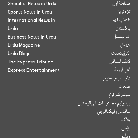
صفحۂ اول
Showbiz News in Urdu
تازہ ترین
Sports News in Urdu
غزہ لہو لہو
International News in
پاکستان
Urdu
انٹر نیشنل
Business News in Urdu
کھیل
Urdu Magazine
انٹرٹینمنٹ
Urdu Blogs
لائف اسٹائل
The Express Tribune
ٹاپ ٹرینڈ
Express Entertainment
دلچسپ و عجیب
صحت
سونے کے نرخ
پیٹرولیم مصنوعات کی قیمتیں
سائنس و ٹیکنالوجی
بلاگ
بزنس
ویڈیوز