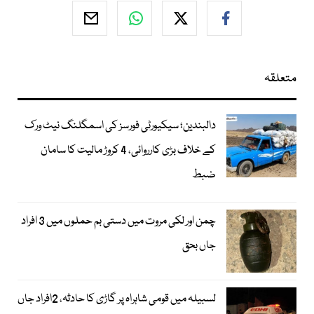
متعلقہ
دالبندین؛ سیکیورٹی فورسز کی اسمگلنگ نیٹ ورک
کے خلاف بڑی کارروائی، 4 کروڑ مالیت کا سامان
ضبط
چمن اور لکی مروت میں دستی بم حملوں میں 3 افراد
جاں بحق
لسبیلہ میں قومی شاہراہ پر گاڑی کا حادثہ، 2افراد جاں