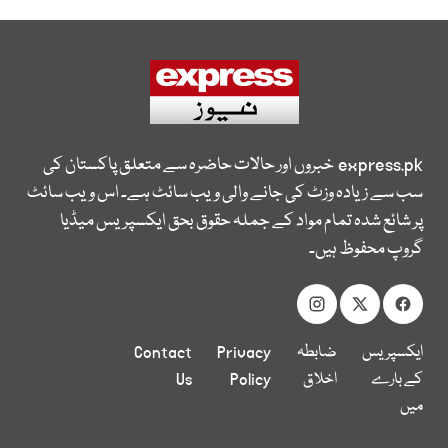
express.pk
خبروں اور حالات حاضرہ سے متعلق پاکستان کی
سب سے زیادہ وزٹ کی جانے والی ویب سائٹ ہے۔ اس ویب سائٹ
پر شائع شدہ تمام مواد کے جملہ حقوق بحق ایکسپریس میڈیا
گروپ محفوظ ہیں۔
ایکسپریس
ضابطہ
Privacy
Contact
کے بارے
اخلاق
Policy
Us
میں