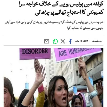
کوئٹہ میں پولیس رویے کے خلاف خواجہ سرا
کمیونٹی کا احتجاج تھانے پر چڑھائی
خواجہ سراؤں نے پولیس کی غنڈہ گردی سمیت انہیں پریشان کرنے والے افراد سے آہنی
ہاتھوں سے نمٹنے کا مطالبہ کیا
ویب ڈیسک
July 16, 2022