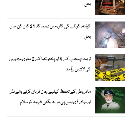
بحق
کوئٹہ، کوئلے کی کان میں دھماکا، 34 کان کن جاں
بحق
تربت؛ پنجاب کے 4 اور پختونخوا کے 2 مغوی مزدوروں
کی لاشیں برآمد
مادرِ وطن کے تحفظ کیلیے جان قربان کرنے والے نڈر
اور بہادر ڈی ایس پی مرید بگٹی شہید کو سلام