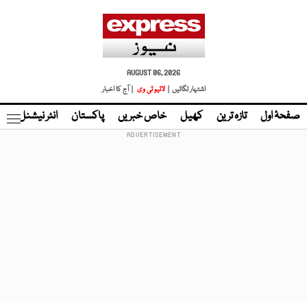
AUGUST 06, 2026
اشتہار لگائیں |
لائیو ٹی وی
| آج کا اخبار
صفحۂ اول
تازہ ترین
کھیل
خاص خبریں
پاکستان
انٹر نیشنل
ٹا