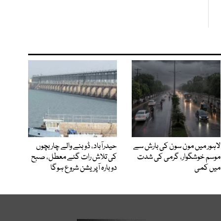
لاہور میں مون سون کی بارش سے
حیدرآباد، ڈوبنے والے چار بچوں
موسم خوشگوار، گرمی کی شدت
کی تلاش رات گئے معطل، صبح
میں کمی
دوبارہ آپریشن شروع ہوگا