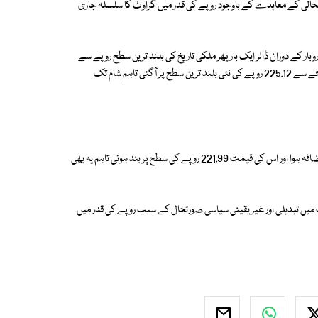
بحالی کے معاہدے کے باوجود روپے کی قدر میں گراوٹ کا سلسلہ جاری
اروبار کے دوران ڈالر ایک بار پھر ملکی تاریخ کی بلند ترین سطح روپے سے
تجاوز کرگیا۔ ایک موقع پر انٹربینک مارکیٹ میں ڈالر کی قدر 9.92 روپے کے اضافے سے 225.12 روپے کی نئی بلند ترین سطح پر آگئی تاہم شام تک
منگل کو مارکیٹ بند ہونے تک مجموعی طور پر ڈالر کی قدر میں 6.79 روپے کا اضافہ ہوا اور اس کی قیمت 221.99 روپے کی سطح پر بند ہوئی تاہم یہ بھی
یں تبدیلی اور غیر یقینی سیاسی صورتحال کے سبب روپے کی قدر میں