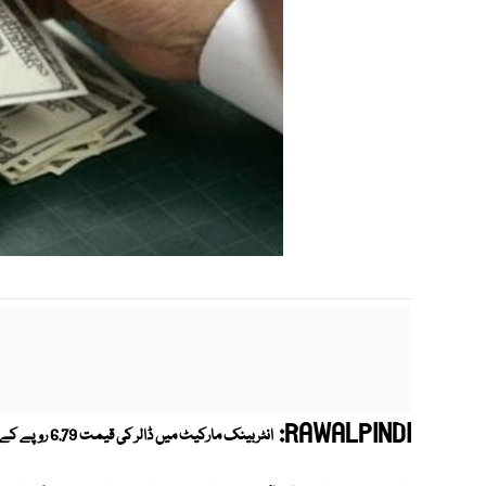
RAWALPINDI:
انٹربینک مارکیٹ میں ڈالر کی قیمت 6.79 روپے کے بڑے اضافے سے 221.99 روپے کی نئی بلند ترین سطح پر پہنچ گئی۔