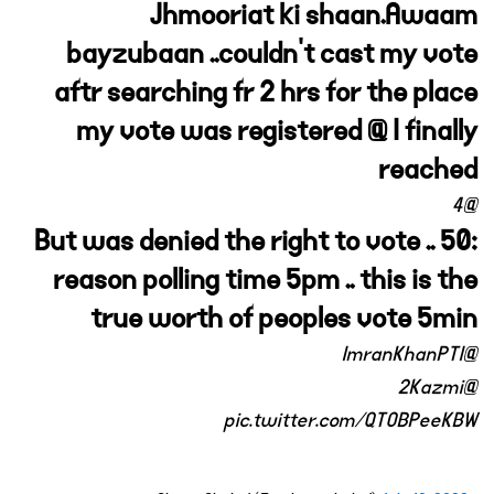
Jhmooriat ki shaan.Awaam
bayzubaan ..couldn't cast my vote
aftr searching fr 2 hrs for the place
my vote was registered @ I finally
reached
@4
:50 But was denied the right to vote ..
reason polling time 5pm .. this is the
true worth of peoples vote 5min
@ImranKhanPTI
@2Kazmi
pic.twitter.com/QTOBPeeKBW