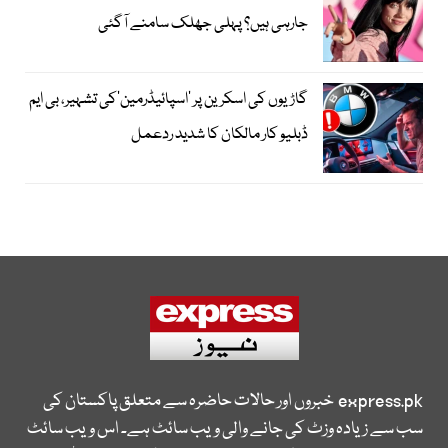
جارہی ہیں؟ پہلی جھلک سامنے آگئی
گاڑیوں کی اسکرین پر ’اسپائیڈرمین‘کی تشہیر، بی ایم
ڈبلیو کار مالکان کا شدید ردعمل
express.pk
خبروں اور حالات حاضرہ سے متعلق پاکستان کی
سب سے زیادہ وزٹ کی جانے والی ویب سائٹ ہے۔ اس ویب سائٹ