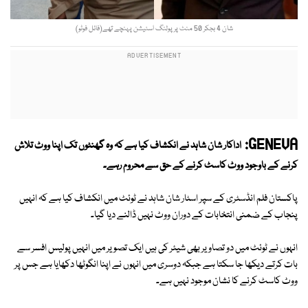
شان 4 بجکر 50 منٹ پر پولنگ اسٹیشن پہنچے تھے(فائل فوٹو)
GENEVA:
اداکار شان شاہد نے انکشاف کیا ہے کہ
وہ گھنٹوں تک اپنا ووٹ تلاش
کرنے کے باوجود ووٹ کاسٹ کرنے کے حق سے محروم رہے۔
پاکستان فلم انڈسٹری کے سپر اسٹار شان شاہد نے ٹوئٹ میں انکشاف کیا ہے کہ انہیں
پنجاب کے ضمنی انتخابات کے دوران ووٹ نہیں ڈالنے دیا گیا۔
انہوں نے ٹوئٹ میں دو تصاویر بھی شیئر کی ہیں ایک تصویر میں انہیں پولیس افسر سے
بات کرتے دیکھا جا سکتا ہے جبکہ دوسری میں انہوں نے اپنا انگوٹھا دکھایا ہے جس پر
ووٹ کاسٹ کرنے کا نشان موجود نہیں ہے۔