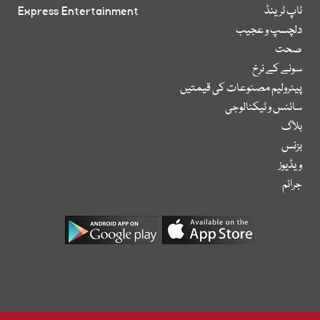
ٹاپ ٹرینڈ
Express Entertainment
دلچسپ و عجیب
صحت
سونے کے نرخ
پیٹرولیم مصنوعات کی قیمتیں
سائنس و ٹیکنالوجی
بلاگ
بزنس
ویڈیوز
جرائم