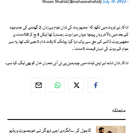
July 18, 2022
- Shaan Shahid (@mshaanshahid)
اداکار نے ٹویٹ میں لکھا کہ 'جمہوریت کی شان عوام بےزبان، 2 گھنٹے کی جدوجہد
کے بعد میں بالآخر وہاں پہنچا جہاں میرا ووٹ رجسٹرڈ تھا لیکن 4 بج کر 50 منٹ پر
مجھے ووٹ ڈالنے کے حق سے روک دیا گیا، پولنگ کا وقت شام 5 بجے تک تھا، یہ ہے
عوام کے ووٹ کی اصل قیمت 5 منٹ'۔
اداکار شان شاہد نے اپنی ٹوئٹ میں چیئرمین پی ٹی آئی عمران خان کو بھی ٹیگ کیا ہے۔
متعلقہ
کاجول کی سالگرہ پر اجے دیوگن نے خوبصورت ویڈیو