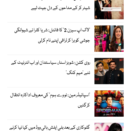
شیئر کر کے مداحوں کے دل جیت لیے
’لاک اپ سیزن 2‘ کا فائنل: شریا کلرا نے شیوانگی
جوشی کو ہرا کر ٹرافی اپنے نام کرلی
روی کشن: شوبز اسٹار، سیاستدان اور اب انٹرنیٹ کے
نئے ’میم کنگ‘
’اسپائیڈر مین: نو وے ہوم‘ کی معروف اداکارہ انتقال
کرگئیں
گلوکاری کے بعد بلی ایلش ہالی ووڈ میں کیا نیا کرنے