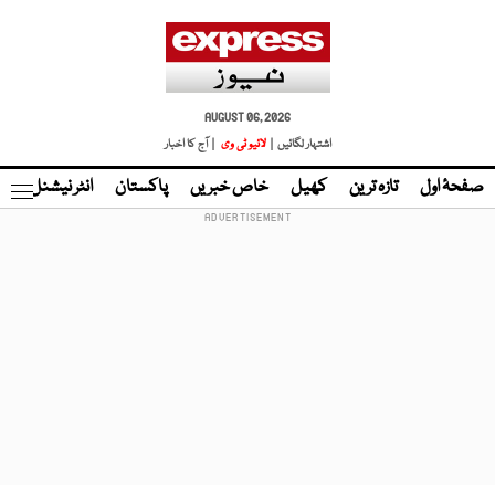
AUGUST 06, 2026
اشتہار لگائیں |
لائیو ٹی وی
| آج کا اخبار
صفحۂ اول
تازہ ترین
کھیل
خاص خبریں
پاکستان
انٹر نیشنل
ٹا