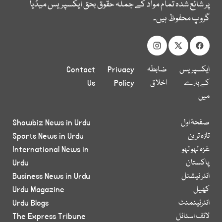
پر شائع شدہ تمام مواد کے جملہ حقوق بحق ایکسپریس میڈیا
گروپ محفوظ ہیں۔
ایکسپریس
ضابطہ
Privacy
Contact
کے بارے
اخلاق
Policy
Us
میں
صفحۂ اول
Showbiz News in Urdu
تازہ ترین
Sports News in Urdu
غزہ لہو لہو
International News in
پاکستان
Urdu
انٹر نیشنل
Business News in Urdu
کھیل
Urdu Magazine
انٹرٹینمنٹ
Urdu Blogs
لائف اسٹائل
The Express Tribune