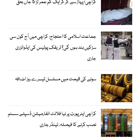
کراچی؛ پہاڑ سے گر کر ایک کم عمر لڑکا جاں بحق
جماعت اسلامی کا احتجاج: کراچی میں آج کون سی
سڑکیں بند ہوں گی؟ ٹریفک پولیس کی ایڈوائزری
جاری
سونے کی قیمت میں مسلسل تیسرے روز اضافہ
کراچی ایئرپورٹ پر نیا فلائٹ انفارمیشن ڈسپلے سسٹم
نصب کرنے کا فیصلہ، ٹینڈر جاری