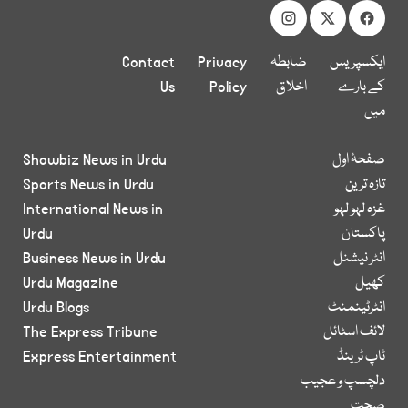
ایکسپریس
ضابطہ
Privacy
Contact
کے بارے
اخلاق
Policy
Us
میں
صفحۂ اول
Showbiz News in Urdu
تازہ ترین
Sports News in Urdu
غزہ لہو لہو
International News in
پاکستان
Urdu
انٹر نیشنل
Business News in Urdu
کھیل
Urdu Magazine
انٹرٹینمنٹ
Urdu Blogs
لائف اسٹائل
The Express Tribune
ٹاپ ٹرینڈ
Express Entertainment
دلچسپ و عجیب
صحت