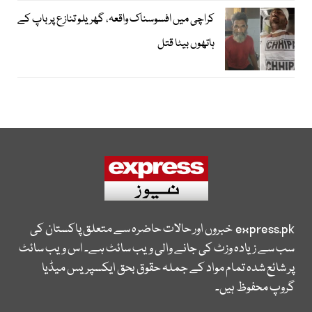
کراچی میں افسوسناک واقعہ، گھریلو تنازع پر باپ کے
ہاتھوں بیٹا قتل
express.pk
خبروں اور حالات حاضرہ سے متعلق پاکستان کی
سب سے زیادہ وزٹ کی جانے والی ویب سائٹ ہے۔ اس ویب سائٹ
پر شائع شدہ تمام مواد کے جملہ حقوق بحق ایکسپریس میڈیا
گروپ محفوظ ہیں۔