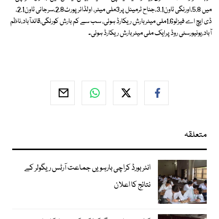
میں 5.8،اورنگی ٹاون3.1،جناح ٹرمینل پر3ملی میٹر، اولڈائرپورٹ2.8،سرجانی ٹاون2.1،
ڈی ایچ اے فیزٹو1.6ملی میٹربارش ریکارڈ ہوئی، سب سے کم بارش کورنگی،قائدآباد،ناظم
آباد،یونیورسٹی روڈ پرایک ملی میٹربارش ریکارڈ ہوئی۔
متعلقہ
انٹر بورڈ کراچی بارہویں جماعت آرٹس ریگولر کے
نتائج کا اعلان