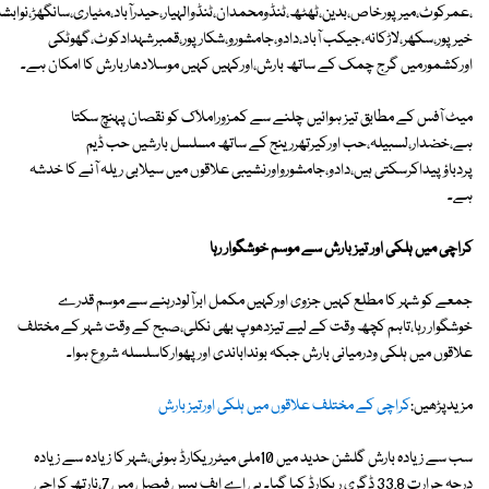
،عمرکوٹ،میرپورخاص،بدین،ٹھٹھ،ٹنڈومحمدان،ٹنڈوالہیار،حیدرآباد،مٹیاری،سانگھڑ،نوابشاہ
خیرپور،سکھر،لاڑکانہ،جیکب آباد،دادو،جامشورو،شکارپور،قمبرشہدادکوٹ،گھوٹکی
اورکشمورمیں گرج چمک کے ساتھ بارش،اورکہیں کہیں موسلادھاربارش کا امکان ہے۔
میٹ آفس کے مطابق تیز ہوائیں چلنے سے کمزوراملاک کو نقصان پہنچ سکتا
ہے،خضدار،لسبیلہ،حب اورکیرتھررینج کے ساتھ مسلسل بارشیں حب ڈیم
پردباؤپیداکرسکتی ہیں،دادو،جامشورواورنشیبی علاقوں میں سیلابی ریلہ آنے کا خدشہ
ہے۔
کراچی میں ہلکی اور تیز بارش سے موسم خوشگوار رہا
جمعے کو شہر کا مطلع کہیں جزوی اورکہیں مکمل ابرآلودرہنے سے موسم قدرے
خوشگوار رہا،تاہم کچھ وقت کے لیے تیزدھوپ بھی نکلی،صبح کے وقت شہر کے مختلف
علاقوں میں ہلکی ودرمیانی بارش جبکہ بونداباندی اورپھوارکاسلسلہ شروع ہوا۔
مزیدپڑھیں:
کراچی کے مختلف علاقوں میں ہلکی اورتیز بارش
سب سے زیادہ بارش گلشن حدید میں 10ملی میٹرریکارڈ ہوئی،شہر کا زیادہ سے زیادہ
درجہ حرارت 33.8 ڈگری ریکارڈ کیا گیا۔ پی اے ایف بیس فیصل میں 7،نارتھ کراچی