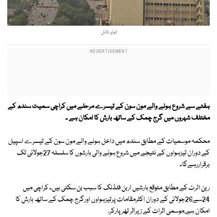
فوٹو: فائل
ہفتے سے شروع ہونے والے مون سون کے تیسرے مرحلے میں کراچی سمیت سندھ کے
مختلف شہروں میں گرج چمک کے ساتھ بارش کا امکان ہے ۔
محکمہ موسمیات کے مطابق سندھ میں داخل ہونے والے مون سون کے تیسرے اسپیل
کے دوران تیزہواوں کے نتیجے میں شروع ہونے والی بارشوں کا سلسلہ 27جولائی تک
برقراررہےگا۔
رین الرٹ کے مطابق متوقع بارشیں اربن فلڈنگ کا سبب بن سکتی ہیں۔ کراچی میں
24سے26جولائی کے دوران اکثرمقامات پرتیزہواوں اورگرج چمک کے ساتھ بارش کا
امکان ہے،موسمی اثرات کے زیراثر تھرپارکر،