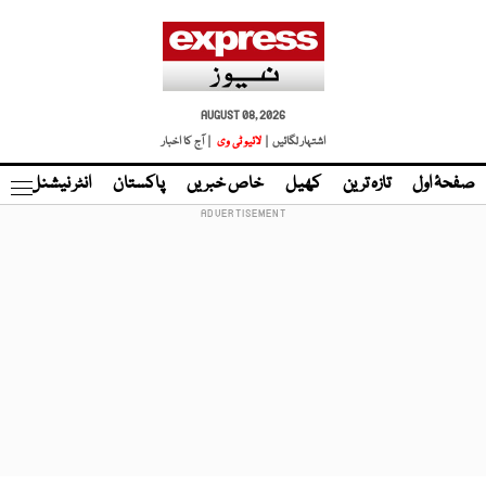
AUGUST 08, 2026
اشتہار لگائیں |
لائیو ٹی وی
| آج کا اخبار
صفحۂ اول
تازہ ترین
کھیل
خاص خبریں
پاکستان
انٹر نیشنل
ٹا