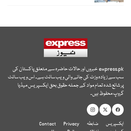
express.pk
خبروں اور حالات حاضرہ سے متعلق پاکستان کی
سب سے زیادہ وزٹ کی جانے والی ویب سائٹ ہے۔ اس ویب سائٹ
پر شائع شدہ تمام مواد کے جملہ حقوق بحق ایکسپریس میڈیا
گروپ محفوظ ہیں۔
ایکسپریس
ضابطہ
Privacy
Contact