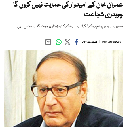
عمران خان کے امیدوار کی حمایت نہیں کروں گا
چوہدری شجاعت
ماموں نے وڈیو پیغام ریکارڈ کرانے سے انکارکردیا،زرداری جیت گئے، مونس الہٰی
July 23, 2022
Monitoring Desk