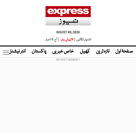
AUGUST 09, 2026
اشتہار لگائیں |
لائیو ٹی وی
| آج کا اخبار
صفحۂ اول
تازہ ترین
کھیل
خاص خبریں
پاکستان
انٹر نیشنل
ٹا