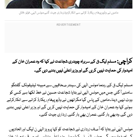
ماموں نے وڈیو پیغام ریکارڈ کرانے سے انکارکردیا،زرداری جیت گئے،مونس الہٰی۔ فوٹو : فائل
کراچی:
مسلم لیگ ق کے سربراہ چوہدری شجاعت نے کہا کہ وہ عمران خان کے
امیدوار کی حمایت نہیں کریں گے اور وزیر اعلیٰ نہیں بننے دیں گے۔
مسلم لیگ ق کے رہنما مونس الٰہی کی سینئر صحافیوں سے مبینہ ٹیلیفونک گفتگو
سامنے آگئی جس میں مونس الٰہی نے بتایا شجاعت حسین نے خط لکھا ہے کسی کو
ووٹ نہیں دینا۔ ماموں کے پاس گیا مگرانھوں نے وڈیو پیغام ریکارڈ کرانے سے انکارکرتے
ہوئے کہا وہ عمران خان کے امیدوار کی حمایت نہیں کریں گے اور وزیر اعلیٰ نہیں بننے
دیں گے، وہ بھی ہار گئے، عمران بھی ہار گئے، زرداری جیت گئے۔
مونس الہٰی نے بتایا کہ آصف زرداری نے شجاعت کو کہا پرویز الہٰی ن لیگ اور اتحادیوں
کے امیدوار ہوں گے۔مونس الہٰی نے کہا ہم نے وزیراعلٰی بننا ہے اور صرف عمران خان