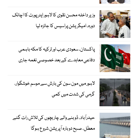
وزیر داخلہ محسن نقوی کا لاہور ایئر پورٹ کا اچانک
دورہ، امیگریشن پراسیس کا جائزہ لیا
پاکستان، سعودی عرب اور ترکیہ کا مکہ باہمی
دفاعی معاہدے کے بعد خصوصی نغمہ جاری
لاہور میں مون سون کی بارش سے موسم خوشگوار،
گرمی کی شدت میں کمی
حیدرآباد، ڈوبنے والے چار بچوں کی تلاش رات گئے
معطل، صبح دوبارہ آپریشن شروع ہوگا