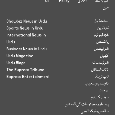
کے بارے
اخلاق
Policy
Us
میں
صفحۂ اول
Showbiz News in Urdu
تازہ ترین
Sports News in Urdu
غزہ لہو لہو
International News in
پاکستان
Urdu
انٹر نیشنل
Business News in Urdu
کھیل
Urdu Magazine
انٹرٹینمنٹ
Urdu Blogs
لائف اسٹائل
The Express Tribune
ٹاپ ٹرینڈ
Express Entertainment
دلچسپ و عجیب
صحت
سونے کے نرخ
پیٹرولیم مصنوعات کی قیمتیں
سائنس و ٹیکنالوجی