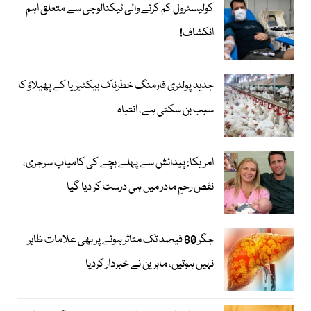
کولیسٹرول کم کرنے والی ٹیکنالوجی سے متعلق اہم
انکشاف!
جدید پولٹری فارمنگ خطرناک بیکٹیریا کے پھیلاؤ کا
سبب بن سکتی ہے، انتباہ
امریکا: پیدائش سے پہلے بچے کی کامیاب سرجری،
نقص رحمِ مادر میں ہی درست کر دیا گیا
جگر 80 فیصد تک متاثر ہونے پر بھی علامات ظاہر
نہیں ہوتیں، ماہرین نے خبردار کردیا