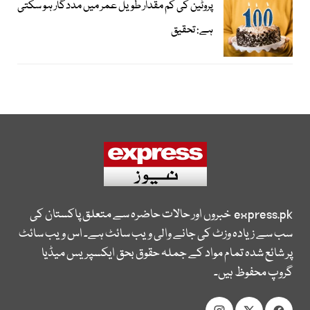
پروٹین کی کم مقدار طویل عمر میں مددگار ہو سکتی
ہے: تحقیق
express.pk
خبروں اور حالات حاضرہ سے متعلق پاکستان کی
سب سے زیادہ وزٹ کی جانے والی ویب سائٹ ہے۔ اس ویب سائٹ
پر شائع شدہ تمام مواد کے جملہ حقوق بحق ایکسپریس میڈیا
گروپ محفوظ ہیں۔