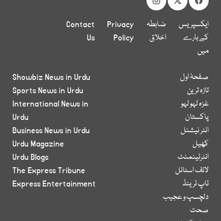
ایکسپریس
ضابطہ
Privacy
Contact
کے بارے
اخلاق
Policy
Us
میں
صفحۂ اول
Showbiz News in Urdu
تازہ ترین
Sports News in Urdu
غزہ لہو لہو
International News in
پاکستان
Urdu
انٹر نیشنل
Business News in Urdu
کھیل
Urdu Magazine
انٹرٹینمنٹ
Urdu Blogs
لائف اسٹائل
The Express Tribune
ٹاپ ٹرینڈ
Express Entertainment
دلچسپ و عجیب
صحت