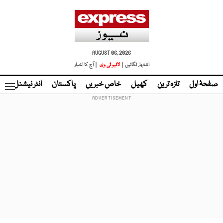
AUGUST 06, 2026
اشتہار لگائیں |
لائیو ٹی وی
| آج کا اخبار
صفحۂ اول
تازہ ترین
کھیل
خاص خبریں
پاکستان
انٹر نیشنل
ٹا