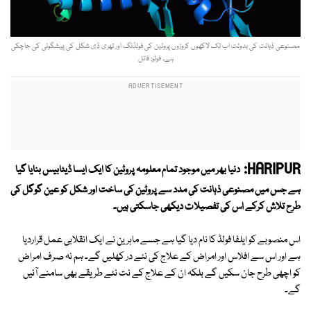
مصنوعی ذہانت کی بدولت اب تک لاکھوں کروڑوں پروٹین کی فولڈنگ اور تھری ڈی شکل کی پیشگوئی کی جاچکی
ہے۔ فوٹو: فائل
HARIPUR:
دنیا بھر میں موجود تمام معلومہ پروٹین کا ایک ایسا ڈیٹابیس بنایا گیا
ہے جس میں مصنوعی ذہانت کی مدد سے پروٹین کی ساخت اور شکل کو عین گوگل کی
طرح تلاش کرکے اس کی تفصیلات دیکھی جاسکتی ہیں۔
اس منصوبے کو ایلفا فولڈ کا نام دیا گیا ہے جسے ماہرین نے ایک انقلابی عمل قراردیا
ہے اور اس سے افلاس اور امراض کے علاج کی نئے در کھلیں گے۔ ہم نہ صرف امراض
کو اچھی طرح جان سکیں گے بلکہ ان کے علاج کے نت نئے طریقے بھی سامنے آئیں
گے۔