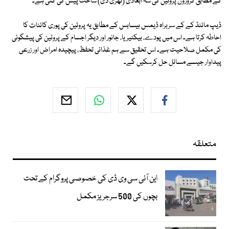
کے مطابق کروڑوں پروٹین کی سہ ابعادی (تھری ڈی) ساخت پیش کی گئی ہے۔
ڈیپ مائنڈ کے کے سربراہ ڈیمس ہیسابس کے مطابق یہ پروٹین کی پوری کائنات کا
احاطہ کرتا ہے۔ اس میں پودے، بیکٹیریا، جانور اور دیگر اجسام کے پروٹین کی پیشگوئی
کی مکمل صلاحیت ہے۔ اس تحقیق سے ہم غذائی تحفظ، پیچیدہ امراض اور زرعی
پیداوار جیسے مسائل حل کرسکیں گے۔
متعلقہ
این آئی سی وی ڈی کی خصوصی پروگرام کے تحت
بچوں کی 500 سرجریز مکمل