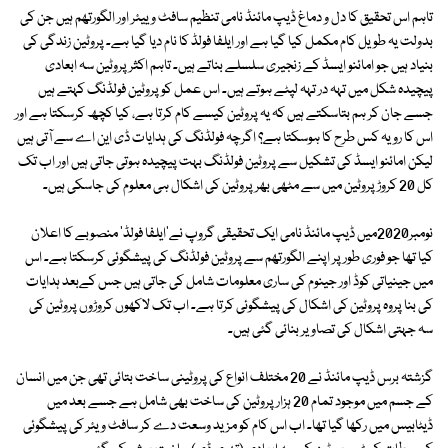
تاہم اس تحقیق کا دل و دماغ ڈیپ مائنڈ نامی تنظیم سافٹ وییئر اور الگورتھم ہیں جن کی
بدولت یہ طویل کام مکمل کیا گیا ہے اور ایلفا فولڈ کا نام دیا گیا ہے۔ پروٹین زندگی کی
بنیاد ہیں جو امائنو ایسڈ کے زنجیری سلسلے بناتے ہیں۔ تاہم اکثر پروٹین سہ ابعادی
پیچیدہ شکل میں تہہ در تہہ لپٹے ہوتے ہیں۔ اس عمل کو پروٹین فولڈنگ کہتے ہیں
جسے جان کر ہم بتاسکتے ہیں کہ یہ پروٹین کیسے کام کرتا ہے، کیا کچھ کرسکتا ہے اور
اس کا رویہ کس طرح کا ہوسکتا ہے؟ اگرچہ فولڈنگ کی ہدایات ڈی این اے سے آتی ہیں
لیکن امائنو ایسڈ کی تشکیل سے پروٹین فولڈنگ بہت پیچیدہ ہوتی جاتی ہیں اور اب تک
کل 20 کروڑ پروٹین میں سے مٹھی بھر پروٹین کی اشکال ہی معلوم کی جاسکی ہیں۔
نومبر2020میں ڈیپ مائنڈ نامی ایک تحقیقی گروپ نے'ایلفا فولڈ' منصوبے کا اعلان
کیا تھا جو فوری طورپر اپنے الگورتھم سے پروٹین فولڈنگ کی پیشگوئی کرسکتا ہے۔ اس
میں جینیاتی کوڈ اور جینوم کی ساری معلومات شامل کی جاتی ہیں جس کےبعد ہدایات
کی بنا پروہ پروٹین کی اشکال کی پیشگوئی کرتا ہے۔ اب تک لاکھوں کروڑوں پروٹین کی
سہ جہتی اشکال کی تصاویر بنائی گئی ہیں۔
گزشتہ برس ڈیپ مائنڈ نے 20 مختلف انواع کی پروٹینی ساخت بتائی تھی جن میں انسان
کے جسم میں موجود تمام 20 ہزار پروٹین کی ساخت بھی شامل ہے جسے بعد میں
ڈیٹابیس میں رکھا گیا تھا۔ اب اس کام کو مزید وسعت دے کر سافٹ ویئر کی پیشگوئی