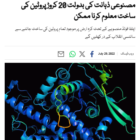
مصنوعی ذہانت کی بدولت 20 کروڑ پروٹین کی
ساخت معلوم کرنا ممکن
ایلفا فولڈ منصوبے کے تحت کرہِ ارض پر موجود تمام پروٹین کی ساخت جاننے سے
سائنسی انقلاب کے در کھلیں گے
ویب ڈیسک
July 29, 2022