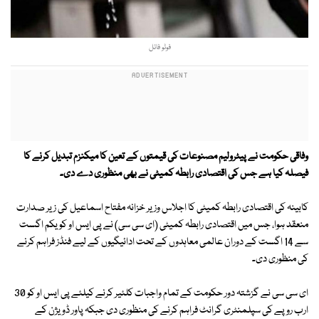
فوٹو فائل
وفاقی حکومت نے پیٹرولیم مصنوعات کی قیمتوں کے تعین کا میکنزم تبدیل کرنے کا
فیصلہ کیا ہے جس کی اقتصادی رابطہ کمیٹی نے بھی منظوری دے دی۔
کابینہ کی اقتصادی رابطہ کمیٹی کا اجلاس وزیر خزانہ مفتاح اسماعیل کی زیر صدارت
منعقد ہوا، جس میں اقتصادی رابطہ کمیٹی (ای سی سی) نے پی ایس او کو یکم اگست
سے 14 اگست کے دوران عالمی معاہدوں کے تحت ادائیگیوں کے لیے فنڈز فراہم کرنے
کی منظوری دی۔
ای سی سی نے گزشتہ دور حکومت کے تمام واجبات کلئیر کرنے کیلئے پی ایس او کو 30
ارب روپے کی سپلمنٹری گرانٹ فراہم کرنے کی منظوری دی جبکہ پاور ڈویژن کے