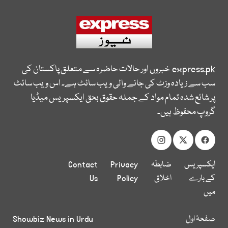
express.pk
خبروں اور حالات حاضرہ سے متعلق پاکستان کی
سب سے زیادہ وزٹ کی جانے والی ویب سائٹ ہے۔ اس ویب سائٹ
پر شائع شدہ تمام مواد کے جملہ حقوق بحق ایکسپریس میڈیا
گروپ محفوظ ہیں۔
ایکسپریس
ضابطہ
Privacy
Contact
کے بارے
اخلاق
Policy
Us
میں
صفحۂ اول
Showbiz News in Urdu