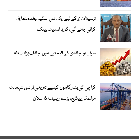
ترسیلاتِ زر کے لیے ایک نئی اسکیم جلد متعارف
کرائی جائے گی، گورنر اسٹیٹ بینک
سونے اور چاندی کی قیمتوں میں اچانک بڑا اضافہ
کراچی کی بندرگاہوں کیلیے تاریخی ٹرانس شپمنٹ
مراعاتی پیکیج، بڑے ریلیف کا اعلان