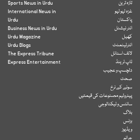
تازہ ترین
Sports News in Urdu
غزہ لہو لہو
International News in
پاکستان
Urdu
انٹر نیشنل
Business News in Urdu
کھیل
Urdu Magazine
انٹرٹینمنٹ
Urdu Blogs
لائف اسٹائل
The Express Tribune
ٹاپ ٹرینڈ
Express Entertainment
دلچسپ و عجیب
صحت
سونے کے نرخ
پیٹرولیم مصنوعات کی قیمتیں
سائنس و ٹیکنالوجی
بلاگ
بزنس
ویڈیوز
جرائم