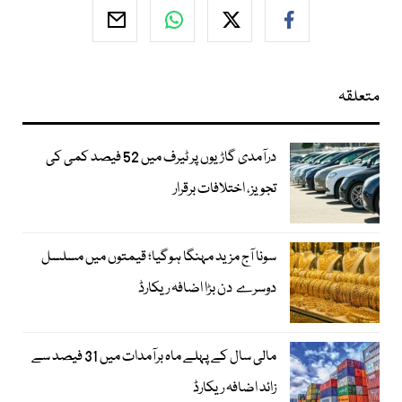
متعلقہ
درآمدی گاڑیوں پر ٹیرف میں 52 فیصد کمی کی
تجویز، اختلافات برقرار
سونا آج مزید مہنگا ہوگیا؛ قیمتوں میں مسلسل
دوسرے دن بڑا اضافہ ریکارڈ
مالی سال کے پہلے ماہ برآمدات میں 31 فیصد سے
زائد اضافہ ریکارڈ