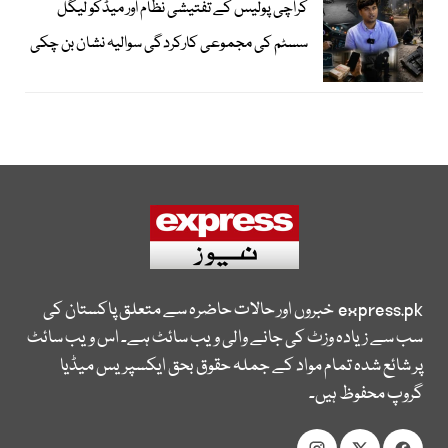
کراچی پولیس کے تفتیشی نظام اور میڈکو لیگل
سسٹم کی مجموعی کارکردگی سوالیہ نشان بن چکی
express.pk
خبروں اور حالات حاضرہ سے متعلق پاکستان کی
سب سے زیادہ وزٹ کی جانے والی ویب سائٹ ہے۔ اس ویب سائٹ
پر شائع شدہ تمام مواد کے جملہ حقوق بحق ایکسپریس میڈیا
گروپ محفوظ ہیں۔