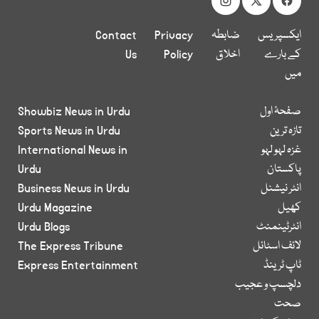
ایکسپریس
ضابطہ
Privacy
Contact
کے بارے
اخلاق
Policy
Us
میں
صفحۂ اول
Showbiz News in Urdu
تازہ ترین
Sports News in Urdu
غزہ لہو لہو
International News in
پاکستان
Urdu
انٹر نیشنل
Business News in Urdu
کھیل
Urdu Magazine
انٹرٹینمنٹ
Urdu Blogs
لائف اسٹائل
The Express Tribune
ٹاپ ٹرینڈ
Express Entertainment
دلچسپ و عجیب
صحت