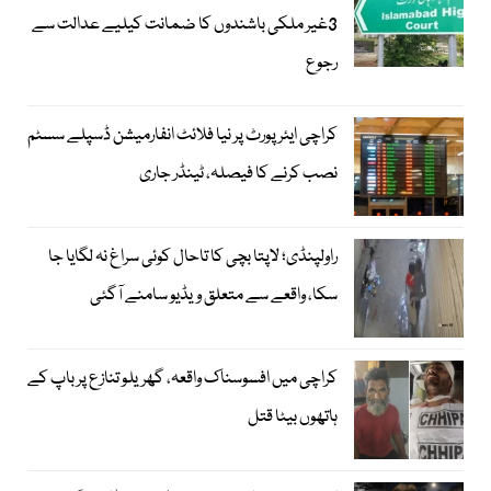
3غیر ملکی باشندوں کا ضمانت کیلیے عدالت سے
رجوع
کراچی ایئرپورٹ پر نیا فلائٹ انفارمیشن ڈسپلے سسٹم
نصب کرنے کا فیصلہ، ٹینڈر جاری
راولپنڈی؛ لاپتا بچی کا تاحال کوئی سراغ نہ لگایا جا
سکا، واقعے سے متعلق ویڈیو سامنے آگئی
کراچی میں افسوسناک واقعہ، گھریلو تنازع پر باپ کے
ہاتھوں بیٹا قتل