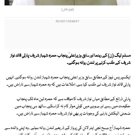
(فوٹو: فائل)
مسلم لیگ (ن) کے رہنما اور سابق وزیراعلیٰ پنجاب حمزہ شہباز شریف پارٹی قائد نواز
شریف کے طلب کرنے پر لندن روانہ ہوگئے۔
ایکسپریس نیوز کے مطابق سابق وزیر اعلیٰ پنجاب حمزہ شہباز لندن روانہ ہوگئے، انہیں
پارٹی قائد نواز شریف نے طلب کیا ہے، اطلاعات ہیں کہ وہ حمزہ شہباز سے ناراض ہیں۔
پارٹی ذرائع کے مطابق میاں نواز شریف کا موقف ہے کہ حمزہ تین ماہ تک پنجاب
حکومت میں رہے اور صوبے میں کوئی موثر کام نہ کراسکے، ساتھ ہی پنجاب میں
ضمنی الیکشن ہارنے کی وجوہات پر بھی نواز شریف حمزہ شہباز سے ناراض ہیں۔
حمزہ شہباز آج صبح نجی ایئر لائن کی پرواز کے ذریعے لندن روانہ ہوئے ، وہ اپنی والدہ سے