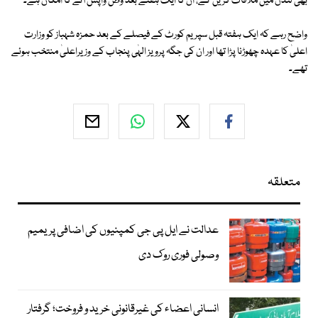
بھی لندن میں ملاقات کریں گے، ان کا ایک ہفتے بعد وطن واپس آنے کا امکان ہے۔
واضح رہے کہ ایک ہفتہ قبل سپریم کورٹ کے فیصلے کے بعد حمزہ شہباز کو وزارت
اعلیٰ کا عہدہ چھوڑنا پڑا تھا اور ان کی جگہ پرویز الہٰی پنجاب کے وزیراعلیٰ منتخب ہوئے
تھے۔
متعلقہ
عدالت نے ایل پی جی کمپنیوں کی اضافی پریمیم
وصولی فوری روک دی
انسانی اعضاء کی غیرقانونی خرید و فروخت؛ گرفتار