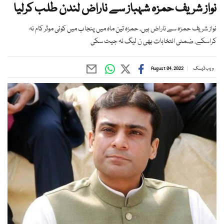
نواز شریف حمزہ شہباز سے ناراض لندن طلب کرلیا
نواز شریف حمزہ سے ناراض ہیں، حمزہ تین ماہ میں پنجاب میں کوئی موثر کام نہ
کراسکے، ضمنی انتخابات بھی ن لیگ نہ جیت سکی
ویب ڈیسک
August 04, 2022