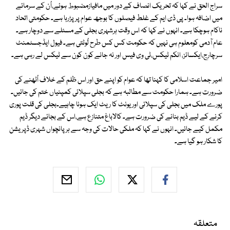
سراج الحق نے کہا کہ تحریک انصاف کے دور میں مافیازمضبوط ہوئے،اُن کے سرمائے
میں اضافہ ہوا۔ پی ڈی ایم کے غلط فیصلوں کا بوجھ عوام پر پڑرہا ہے۔ حکومتی اتحاد
ناکام ہوچکا ہے۔ انہوں نے کہا کہ اس وقت ہرشہری بجلی کے مسئلے سے دوچار ہے۔
عام آدمی کومعلوم ہی نہیں کہ حکومت کس کس طرح لُوٹتی ہے۔ فیول ایڈجسٹمنٹ
سرچارج،ایکسائز، انکم ٹیکس،ٹی وی فیس اور نہ جانے کون کون سے ٹیکس لے رہی ہے۔
امیر جماعت اسلامی کا کہنا تھا کہ عوام کو اپنے حق اور اس ظلم کے خلاف اُٹھنے کی
ضرورت ہے۔ ہمارا حکومت سے مطالبہ ہے کہ بجلی سپلائی کمپنیاں ختم کی جائیں۔
پورے ملک میں بجلی کی سپلائی اور یونٹ کا ریٹ ایک ہونا چاہیے۔بجلی کی قلت پوری
کرنے کے لیے ڈیم بنانے کی ضرورت ہے۔ کالاباغ متنازع ہے،اس کے بجائے دیگر ڈیم
مکمل کیے جائیں۔ انہوں نے کہا کہ ملکی حالات کی وجہ سے ہر پانچواں شہری ڈپریشن
کا شکار ہو گیا ہے۔
متعلقہ