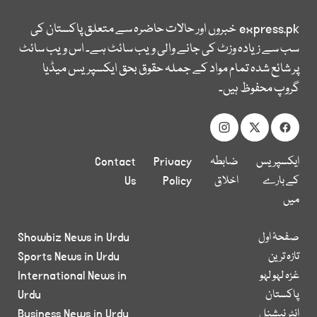
express.pk
خبروں اور حالات حاضرہ سے متعلق پاکستان کی
سب سے زیادہ وزٹ کی جانے والی ویب سائٹ ہے۔ اس ویب سائٹ
پر شائع شدہ تمام مواد کے جملہ حقوق بحق ایکسپریس میڈیا
گروپ محفوظ ہیں۔
ایکسپریس
ضابطہ
Privacy
Contact
کے بارے
اخلاق
Policy
Us
میں
صفحۂ اول
Showbiz News in Urdu
تازہ ترین
Sports News in Urdu
غزہ لہو لہو
International News in
پاکستان
Urdu
انٹر نیشنل
Business News in Urdu