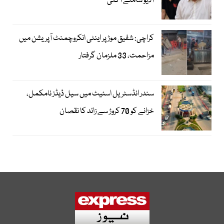
آڈیو سامنے آگئی
کراچی: شفیق موڑ پر اینٹی انکروچمنٹ آپریشن میں
مزاحمت، 33 ملزمان گرفتار
سندر انڈسٹریل اسٹیٹ میں سیل ڈیڈز نامکمل،
خزانے کو 70 کروڑ سے زائد کا نقصان