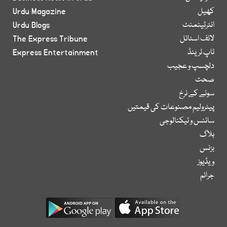
کھیل
Urdu Magazine
انٹرٹینمنٹ
Urdu Blogs
لائف اسٹائل
The Express Tribune
ٹاپ ٹرینڈ
Express Entertainment
دلچسپ و عجیب
صحت
سونے کے نرخ
پیٹرولیم مصنوعات کی قیمتیں
سائنس و ٹیکنالوجی
بلاگ
بزنس
ویڈیوز
جرائم