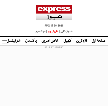
AUGUST 08, 2026
اشتہار لگائیں |
لائیو ٹی وی
| آج کا اخبار
صفحۂ اول
تازہ ترین
کھیل
خاص خبریں
پاکستان
انٹر نیشنل
ٹا