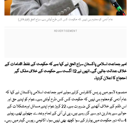
عام آدمی کو معلوم ہی نہیں کہ حکومت کس کس طرح لُوٹتی ہے، سراج الحق (فوٹو فائل)
امیر جماعت اسلامی پاکستان سراج الحق نے کہا ہے کہ حکومت کے غلط اقدامات کے
خلاف عدالت جائیں گے۔ انہوں نے 12 اگست سے حکومت کے خلاف ملک گیر
احتجاج کا اعلان کردیا۔
منصورہ لاہور میں پریس کانفرنس کرتے ہوئے امیر جماعت اسلامی پاکستان نے کہا کہ
عام آدمی کو معلوم ہی نہیں کہ حکومت کس کس طرح لُوٹتی ہے۔ عوام کو اپنے حق اور
اس ظلم کے خلاف اُٹھنے کی ضرورت ہے۔ 22 کروڑ عوام اپنے مسائل اورمشکلات کے
حوالے سے بدترین دور سے گزر رہے ہیں۔ پی ٹی آئی کے تمام وعدے جھوٹے تھے۔ پونے
4 سالہ دور حکومت میں یوٹرنز کے سوا کچھ بھی نہیں ہوا۔ اکانومی ریورس گیئر میں رہی۔