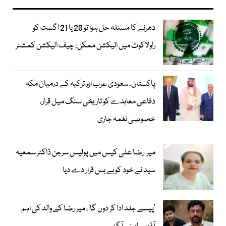
دھرنے کا مسئلہ حل ہوا تو 20 یا 21 اگست کو
راولاکوٹ میں الیکشن ممکن: چیف الیکشن کمشنر
پاکستان، سعودی عرب اور ترکیہ کے درمیان مکہ
دفاعی معاہدے کو تاریخی سنگ میل قرار،
خصوصی نغمہ جاری
میر رضا علی کیس میں پولیس سرجن ڈاکٹر سمعیہ
سید نے خود کو بے بس قرار دے دیا
’پیسے جلد ادا کر دوں گا‘، میر رضا کے والد کی اہم